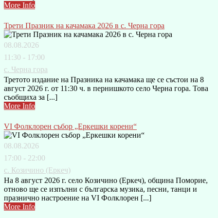
More Info
Трети Празник на качамака 2026 в с. Черна гора
08.08.2026
11:30 - 17:00
с. Черна гора
Третото издание на Празника на качамака ще се състои на 8
август 2026 г. от 11:30 ч. в пернишкото село Черна гора. Това
съобщиха за [...]
More Info
VI Фолклорен събор „Еркешки корени“
08.08.2026
17:00 - 22:00
с. Козичино (Еркеч)
На 8 август 2026 г. село Козичино (Еркеч), община Поморие,
отново ще се изпълни с българска музика, песни, танци и
празнично настроение на VI Фолклорен [...]
More Info