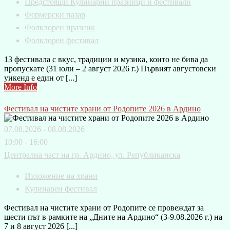
Предстоящи Кулинарни празници и фестивали
Фермерски пазар
Фолклорен празник
Фолклорен фестивал
13 фестивала с вкус, традиции и музика, които не бива да
пропускате (31 юли – 2 август 2026 г.) Първият августовски
уикенд е един от [...]
More Info
Фестивал на чистите храни от Родопите 2026 в Ардино
07.08.2026 - 08.08.2026
10:00 - 16:00
Централна част на гр. Ардино, ул. Републиканска
Изложение на храни
Кулинарен фестивал
Фестивал на чистите храни от Родопите се провеждат за
шести път в рамките на „Дните на Ардино“ (3-9.08.2026 г.) на
7 и 8 август 2026 [...]