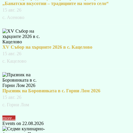
„Банатски вкусотии – традициите на моето село“
15 авг. 26
с. Асеново
XV Събор на хърцоите 2026 в с. Кацелово
15 авг. 26
с. Кацелово
Празник на Боровинката в с. Горни Лом 2026
15 авг. 26
с. Горни Лом
more...
Events on 22.08.2026