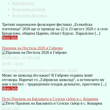
Най-важното
Фолклорен празник
Фолклорен фестивал
Третият национален фолклорен фестивал „Есекийска
плетеница“ 2026 ще се проведе на 22 и 23 август 2026 г. в село
Бродилово, община Царево, област Бургас. Паралелно [...]
More Info
Празник на Пестила 2026 в Габрово
05.09.2026 - 07.09.2026
10:00 - 18:00
Архитектурно-етнографски комплекс „Етър“
Може ли шоколад без какао? В Габрово отдавна знаят
отговора. Наричат го „Габровски шоколад“, а истинското му
име е пестил – традиционен плодов деликатес, приготвен [...]
More Info
Пети Празник на Баклавата и Селски събор в с. Кошарна
05.09.2026