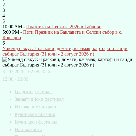
2
3
4
5
10:00 AM -
Празник на Пестила 2026 в Габрово
5:00 PM -
Пети Празник на Баклавата и Селски събор в с.
Кошарна
6
Уикенд с вкус: Праскови, домати, качамак, картофи и гайди
събират България (31 юли - 2 август 2026 г.)
31.07.2026 - 02.08.2026
12:00 - 20:00
Градски фестивал
Занаятчийски фестивал
Изложение на храни
Кулинарен празник
Кулинарен фестивал
Най-важното