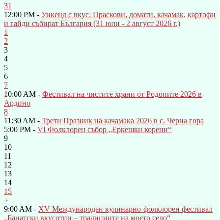
31
12:00 PM -
Уикенд с вкус: Праскови, домати, качамак, картофи
и гайди събират България (31 юли - 2 август 2026 г.)
1
2
3
4
5
6
7
10:00 AM -
Фестивал на чистите храни от Родопите 2026 в
Ардино
8
11:30 AM -
Трети Празник на качамака 2026 в с. Черна гора
5:00 PM -
VI Фолклорен събор „Еркешки корени“
9
10
11
12
13
14
15
+
9:00 AM -
XV Международен кулинарно-фолклорен фестивал
„Банатски вкусотии – традициите на моето село“