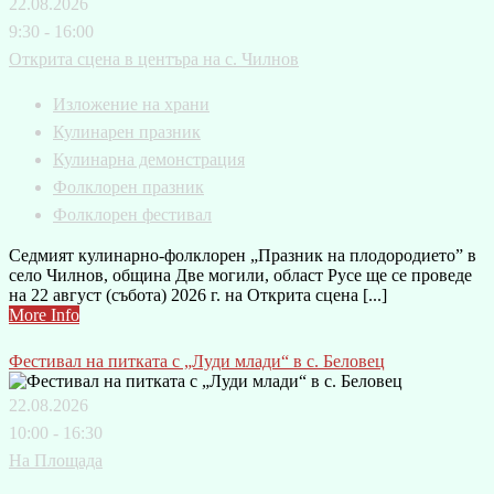
22.08.2026
9:30 - 16:00
Открита сцена в центъра на с. Чилнов
Изложение на храни
Кулинарен празник
Кулинарна демонстрация
Фолклорен празник
Фолклорен фестивал
Седмият кулинарно-фолклорен „Празник на плодородието” в
село Чилнов, община Две могили, област Русе ще се проведе
на 22 август (събота) 2026 г. на Открита сцена [...]
More Info
Фестивал на питката с „Луди млади“ в с. Беловец
22.08.2026
10:00 - 16:30
На Площада