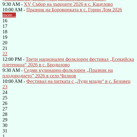
9:30 AM -
XV Събор на хърцоите 2026 в с. Кацелово
10:00 AM -
Празник на Боровинката в с. Горни Лом 2026
more...
16
17
18
19
20
21
22
12:00 PM -
Трети национален фолклорен фестивал „Есекийска
плетеница“ 2026 в с. Бродилово
9:30 AM -
Седми кулинарно-фолклорен „Празник на
плодородието” 2026 в село Чилнов
10:00 AM -
Фестивал на питката с „Луди млади“ в с. Беловец
23
24
25
26
27
28
29
30
31
1