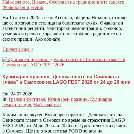
Най-важното
,
Начало
,
Фестивал на традиционните занаяти
,
Фолклорен празник
На 15 август 2026 г. село Асеново, община Никопол, отново
ще се превърне в столица на банатската кухня. Очакват ви
автентични рецепти, майсторски демонстрации, фолклор,
усмивки и срещи с хора, които пазят живи традициите на
своите предци. Ако обичате
Прочети още :)
Кулинарен празник „Деликатесите на Свинската
глава“ в Самоков на LAGO FEST 2026 от 24 до 26 юли
On:
24.07.2026
In:
Градски фестивал
,
Кулинарен празник
,
Кулинарна
демонстрация
,
Най-важното
Каним ви на вкусен Кулинарен празник „Деликатесите на
Свинската глава“ в Самоков по време на страхотния LAGO
FEST 2026, от 24 до 26 юли 2026 г. в Туристическата градина
в Самоков. Ще ни откриете във FOOD зоната на