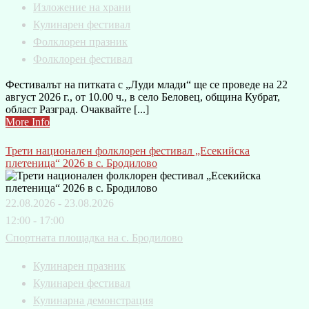
Изложение на храни
Кулинарен фестивал
Фолклорен празник
Фолклорен фестивал
Фестивалът на питката с „Луди млади“ ще се проведе на 22
август 2026 г., от 10.00 ч., в село Беловец, община Кубрат,
област Разград. Очаквайте [...]
More Info
Трети национален фолклорен фестивал „Есекийска
плетеница“ 2026 в с. Бродилово
22.08.2026 - 23.08.2026
12:00 - 17:00
Спортната площадка на с. Бродилово
Кулинарен празник
Кулинарен фестивал
Кулинарна демонстрация