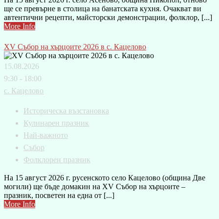
ще се превърне в столица на банатската кухня. Очакват ви
автентични рецепти, майсторски демонстрации, фолклор, [...]
More Info
XV Събор на хърцоите 2026 в с. Кацелово
15.08.2026
9:30 - 18:00
с. Кацелово
Историческа възстановка
Кулинарен празник
Най-важното
Събор
Фолклорен празник
На 15 август 2026 г. русенското село Кацелово (община Две
могили) ще бъде домакин на XV Събор на хърцоите –
празник, посветен на една от [...]
More Info