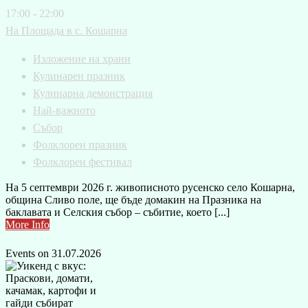
17:00 - 22:00
На Площада в с. Кошарна
Изложение на храни
Кулинарен празник
Кулинарна демонстрация
Най-важното
Събор
Фолклорен празник
Фолклорен фестивал
На 5 септември 2026 г. живописното русенско село Кошарна,
община Сливо поле, ще бъде домакин на Празника на
баклавата и Селския събор – събитие, което [...]
More Info
Events on 31.07.2026