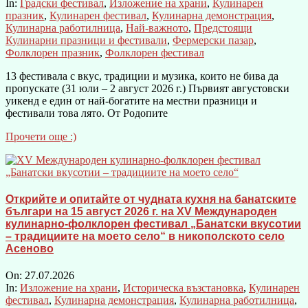
In:
Градски фестивал
,
Изложение на храни
,
Кулинарен
празник
,
Кулинарен фестивал
,
Кулинарна демонстрация
,
Кулинарна работилница
,
Най-важното
,
Предстоящи
Кулинарни празници и фестивали
,
Фермерски пазар
,
Фолклорен празник
,
Фолклорен фестивал
13 фестивала с вкус, традиции и музика, които не бива да
пропускате (31 юли – 2 август 2026 г.) Първият августовски
уикенд е един от най-богатите на местни празници и
фестивали това лято. От Родопите
Прочети още :)
Открийте и опитайте от чудната кухня на банатските
българи на 15 август 2026 г. на XV Международен
кулинарно-фолклорен фестивал „Банатски вкусотии
– традициите на моето село“ в никополското село
Асеново
On:
27.07.2026
In:
Изложение на храни
,
Историческа възстановка
,
Кулинарен
фестивал
,
Кулинарна демонстрация
,
Кулинарна работилница
,