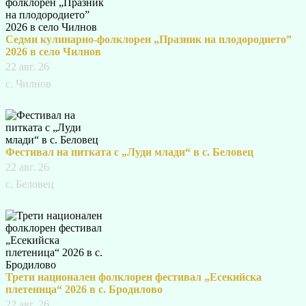
Седми кулинарно-фолклорен „Празник на плодородието”
2026 в село Чилнов
22 авг. 26
с. Чилнов
Фестивал на питката с „Луди млади“ в с. Беловец
22 авг. 26
с. Беловец
Трети национален фолклорен фестивал „Есекийска
плетеница“ 2026 в с. Бродилово
22 авг. 26