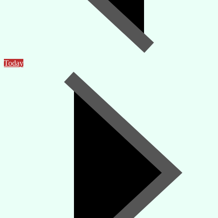
Today