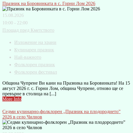
Празник на Боровинката в с. Горни Лом 2026
15.08.2026
10:00 - 22:00
Площад пред Кметството
Изложение на храни
Кулинарен празник
Най-важното
Фолклорен празник
Фолклорен фестивал
Община Чупрене Ви кани на Празника на Боровинката! На 15
август 2026 г. с. Горни Лом, община Чупрене, отново ще се
превърне в столица на [...]
More Info
Седми кулинарно-фолклорен „Празник на плодородието”
2026 в село Чилнов