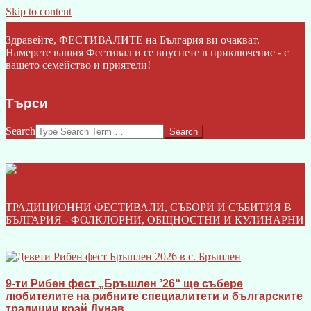
Skip to content
Click Here
Здравейте, ФЕСТИВАЛИТЕ на България ви очакват.
Намерете вашия Фестивал и се впуснете в приключение - с
вашето семейство и приятели!
Търси
Search
ФЕСТИВАЛИТЕ НА БЪЛГАРИЯ I БГ
ТРАДИЦИОННИ ФЕСТИВАЛИ, СЪБОРИ И СЪБИТИЯ В
БЪЛГАРИЯ - ФОЛКЛОРНИ, ОБЩНОСТНИ И КУЛИНАРНИ
9-ти Рибен фест „Бръшлен ’26“ ще събере
любителите на рибните специалитети и българските
традиции край Дунав