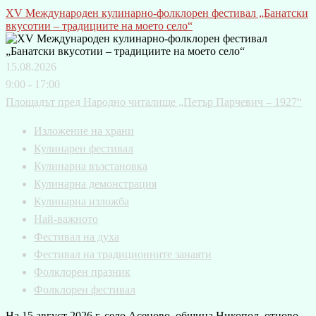
XV Международен кулинарно-фолклорен фестивал „Банатски
вкусотии – традициите на моето село“
15.08.2026
9:00 - 17:00
Площадът пред Народно читалище „Петър Парчевич – 1927“
Изложение на храни
Кулинарен фестивал
Кулинарна възстановка
Кулинарна демонстрация
Кулинарна изложба
Най-важното
Фестивал на духа
Фестивал на традиционните занаяти
Фолклорен празник
Фолклорен фестивал
На 15 август 2026 г. село Асеново, община Никопол, отново