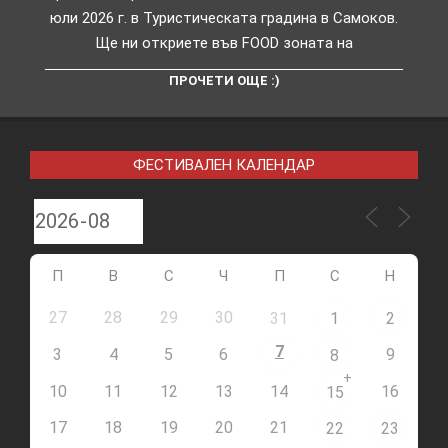
юли 2026 г. в Туристическата градина в Самоков.
Ще ни откриете във FOOD зоната на
ПРОЧЕТИ ОЩЕ :)
ФЕСТИВАЛЕН КАЛЕНДАР
П
В
С
Ч
П
С
Н
27
28
29
30
31
1
2
7
3
4
5
6
9
8
+
10
11
12
13
14
16
15
17
18
19
20
21
22
23