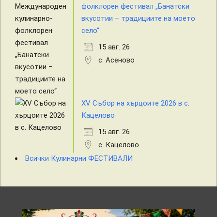
фолклорен фестивал „Банатски
вкусотии – традициите на моето
село“
15 авг. 26
с. Асеново
XV Събор на хърцоите 2026 в с.
Кацелово
15 авг. 26
с. Кацелово
Всички Кулинарни ФЕСТИВАЛИ