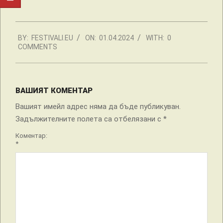
2024-
BY:
FESTIVALI.EU
ON:
01.04.2024
WITH:
0
04-
COMMENTS
01
ВАШИЯТ КОМЕНТАР
Вашият имейл адрес няма да бъде публикуван.
Задължителните полета са отбелязани с
*
Коментар:
*