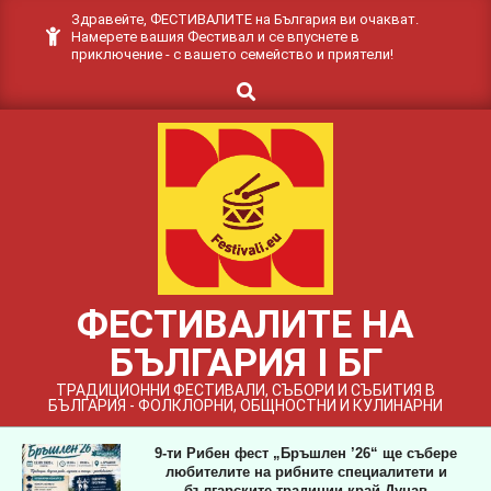
Skip
Здравейте, ФЕСТИВАЛИТЕ на България ви очакват.
Намерете вашия Фестивал и се впуснете в
to
приключение - с вашето семейство и приятели!
content
Search
ФЕСТИВАЛИТЕ НА
БЪЛГАРИЯ I БГ
ТРАДИЦИОННИ ФЕСТИВАЛИ, СЪБОРИ И СЪБИТИЯ В
БЪЛГАРИЯ - ФОЛКЛОРНИ, ОБЩНОСТНИ И КУЛИНАРНИ
9-ти Рибен фест „Бръшлен ’26“ ще събере
любителите на рибните специалитети и
българските традиции край Дунав