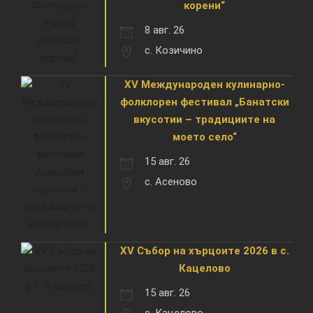
корени“
8 авг. 26
с. Козичино
XV Международен кулинарно-
фолклорен фестивал „Банатски
вкусотии – традициите на
моето село“
15 авг. 26
с. Асеново
XV Събор на хърцоите 2026 в с.
Кацелово
15 авг. 26
с. Кацелово