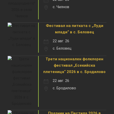
с. Чилнов
Фестивал на питката с „Луди
млади“ в с. Беловец
22 авг. 26
с. Беловец
Трети национален фолклорен
фестивал „Есекийска
плетеница“ 2026 в с. Бродилово
22 авг. 26
с. Бродилово
Празник на Пестила 2026 в