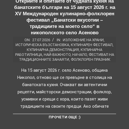
Открийте и опитайте от чудната кухня на
банатските българи на 15 август 2026 г. на
XV Международен кулинарно-фолклорен
фестивал „Банатски вкусотии –
традициите на моето село“ в
никополското село Асеново
ON:
27.07.2026
IN:
ИЗЛОЖЕНИЕ НА ХРАНИ
,
ИСТОРИЧЕСКА ВЪЗСТАНОВКА
,
КУЛИНАРЕН ФЕСТИВАЛ
,
КУЛИНАРНА ДЕМОНСТРАЦИЯ
,
КУЛИНАРНА
РАБОТИЛНИЦА
,
НАЙ-ВАЖНОТО
,
НАЧАЛО
,
ФЕСТИВАЛ НА
ТРАДИЦИОННИТЕ ЗАНАЯТИ
,
ФОЛКЛОРЕН ПРАЗНИК
На 15 август 2026 г. село Асеново, община
Никопол, отново ще се превърне в столица на
банатската кухня. Очакват ви автентични
рецепти, майсторски демонстрации, фолклор,
усмивки и срещи с хора, които пазят живи
традициите на своите предци. Ако обичате
ПРОЧЕТИ ОЩЕ :)