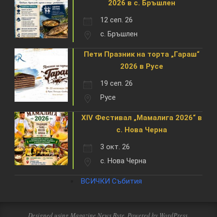
2026 в с. Бръшлен
12 сеп. 26
с. Бръшлен
Пети Празник на торта „Гараш“
2026 в Русе
19 сеп. 26
Русе
XIV Фестивал „Мамалига 2026“ в
с. Нова Черна
3 окт. 26
с. Нова Черна
ВСИЧКИ Събития
Designed using
Magazine News Byte
. Powered by
WordPress
.