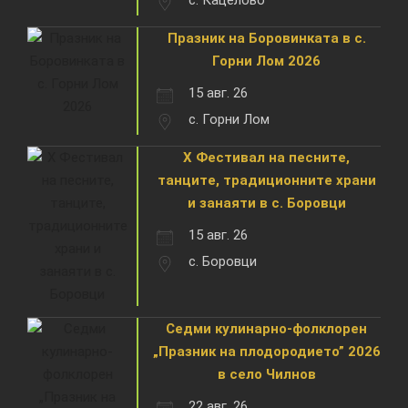
Празник на Боровинката в с.
Горни Лом 2026
15 авг. 26
с. Горни Лом
X Фестивал на песните,
танците, традиционните храни
и занаяти в с. Боровци
15 авг. 26
с. Боровци
Седми кулинарно-фолклорен
„Празник на плодородието” 2026
в село Чилнов
22 авг. 26