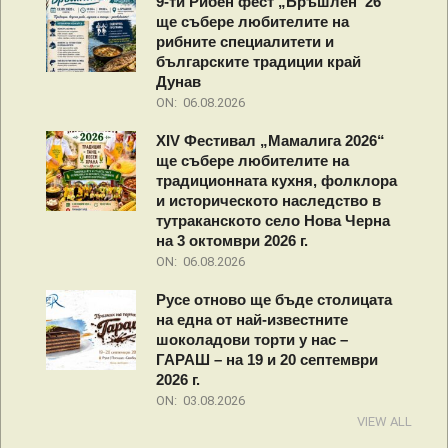
9-ти Рибен фест „Бръшлен ’26“
ще събере любителите на
рибните специалитети и
българските традиции край
Дунав
ON:
06.08.2026
XIV Фестивал „Мамалига 2026“
ще събере любителите на
традиционната кухня, фолклора
и историческото наследство в
тутраканското село Нова Черна
на 3 октомври 2026 г.
ON:
06.08.2026
Русе отново ще бъде столицата
на една от най-известните
шоколадови торти у нас –
ГАРАШ – на 19 и 20 септември
2026 г.
ON:
03.08.2026
VIEW ALL