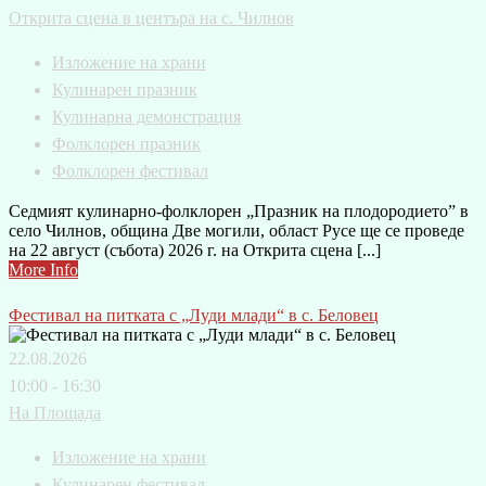
Открита сцена в центъра на с. Чилнов
Изложение на храни
Кулинарен празник
Кулинарна демонстрация
Фолклорен празник
Фолклорен фестивал
Седмият кулинарно-фолклорен „Празник на плодородието” в
село Чилнов, община Две могили, област Русе ще се проведе
на 22 август (събота) 2026 г. на Открита сцена [...]
More Info
Фестивал на питката с „Луди млади“ в с. Беловец
22.08.2026
10:00 - 16:30
На Площада
Изложение на храни
Кулинарен фестивал