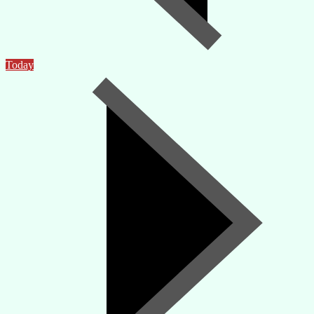
Today