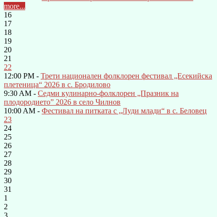
more...
16
17
18
19
20
21
22
12:00 PM -
Трети национален фолклорен фестивал „Есекийска
плетеница“ 2026 в с. Бродилово
9:30 AM -
Седми кулинарно-фолклорен „Празник на
плодородието” 2026 в село Чилнов
10:00 AM -
Фестивал на питката с „Луди млади“ в с. Беловец
23
24
25
26
27
28
29
30
31
1
2
3