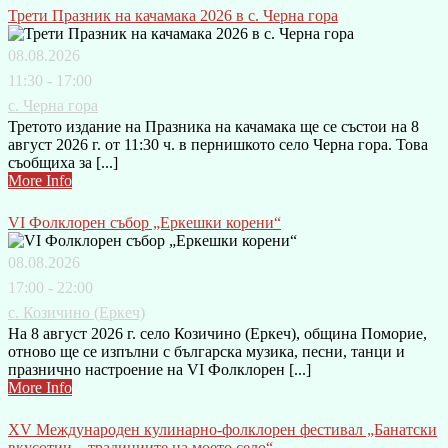
Трети Празник на качамака 2026 в с. Черна гора
08.08.2026
11:30 - 17:00
с. Черна гора
Третото издание на Празника на качамака ще се състои на 8
август 2026 г. от 11:30 ч. в пернишкото село Черна гора. Това
съобщиха за [...]
More Info
VI Фолклорен събор „Еркешки корени“
08.08.2026
17:00 - 22:00
с. Козичино (Еркеч)
На 8 август 2026 г. село Козичино (Еркеч), община Поморие,
отново ще се изпълни с българска музика, песни, танци и
празнично настроение на VI Фолклорен [...]
More Info
XV Международен кулинарно-фолклорен фестивал „Банатски
вкусотии – традициите на моето село“