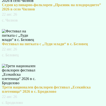
Седми кулинарно-фолклорен „Празник на плодородието”
2026 в село Чилнов
22 авг. 26
с. Чилнов
Фестивал на питката с „Луди млади“ в с. Беловец
22 авг. 26
с. Беловец
Трети национален фолклорен фестивал „Есекийска
плетеница“ 2026 в с. Бродилово
22 авг. 26
с. Бродилово