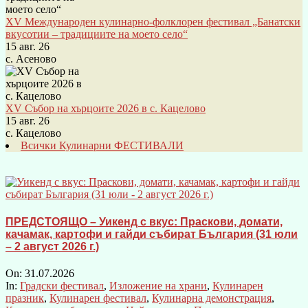
XV Международен кулинарно-фолклорен фестивал „Банатски
вкусотии – традициите на моето село“
15 авг. 26
с. Асеново
XV Събор на хърцоите 2026 в с. Кацелово
15 авг. 26
с. Кацелово
Всички Кулинарни ФЕСТИВАЛИ
ПРЕДСТОЯЩО – Уикенд с вкус: Праскови, домати,
качамак, картофи и гайди събират България (31 юли
– 2 август 2026 г.)
On:
31.07.2026
In:
Градски фестивал
,
Изложение на храни
,
Кулинарен
празник
,
Кулинарен фестивал
,
Кулинарна демонстрация
,