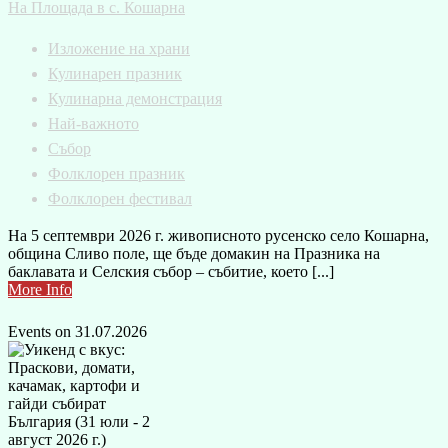
На Площада в с. Кошарна
Изложение на храни
Кулинарен празник
Кулинарна демонстрация
Най-важното
Събор
Фолклорен празник
Фолклорен фестивал
На 5 септември 2026 г. живописното русенско село Кошарна,
община Сливо поле, ще бъде домакин на Празника на
баклавата и Селския събор – събитие, което [...]
More Info
Events on 31.07.2026