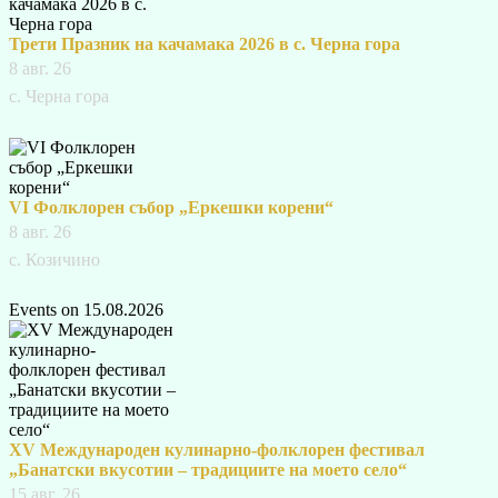
Трети Празник на качамака 2026 в с. Черна гора
8 авг. 26
с. Черна гора
VI Фолклорен събор „Еркешки корени“
8 авг. 26
с. Козичино
Events on 15.08.2026
XV Международен кулинарно-фолклорен фестивал
„Банатски вкусотии – традициите на моето село“
15 авг. 26