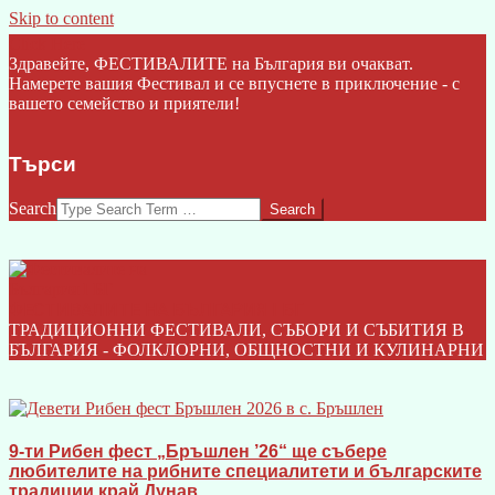
Skip to content
Click Here
Здравейте, ФЕСТИВАЛИТЕ на България ви очакват.
Намерете вашия Фестивал и се впуснете в приключение - с
вашето семейство и приятели!
Търси
Search
ФЕСТИВАЛИТЕ НА БЪЛГАРИЯ I БГ
ТРАДИЦИОННИ ФЕСТИВАЛИ, СЪБОРИ И СЪБИТИЯ В
БЪЛГАРИЯ - ФОЛКЛОРНИ, ОБЩНОСТНИ И КУЛИНАРНИ
9-ти Рибен фест „Бръшлен ’26“ ще събере
любителите на рибните специалитети и българските
традиции край Дунав