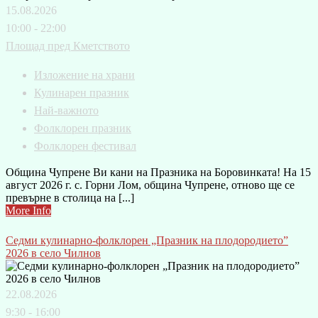
15.08.2026
10:00 - 22:00
Площад пред Кметството
Изложение на храни
Кулинарен празник
Най-важното
Фолклорен празник
Фолклорен фестивал
Община Чупрене Ви кани на Празника на Боровинката! На 15
август 2026 г. с. Горни Лом, община Чупрене, отново ще се
превърне в столица на [...]
More Info
Седми кулинарно-фолклорен „Празник на плодородието”
2026 в село Чилнов
22.08.2026
9:30 - 16:00