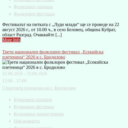
Фолклорен празник
Фолклорен фестивал
Фестивалът на питката с „Луди млади“ ще се проведе на 22
август 2026 г., от 10.00 ч., в село Беловец, община Кубрат,
област Разград. Очаквайте [...]
More Info
Трети национален фолклорен фестивал „Есекийска
плетеница“ 2026 в с. Бродилово
22.08.2026 - 23.08.2026
12:00 - 17:00
Спортната площадка на с. Бродилово
Кулинарен празник
Кулинарен фестивал
Кулинарна демонстрация
Най-важното