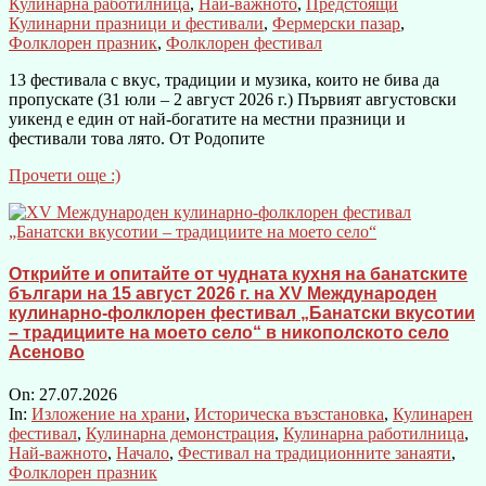
Кулинарна работилница
,
Най-важното
,
Предстоящи
Кулинарни празници и фестивали
,
Фермерски пазар
,
Фолклорен празник
,
Фолклорен фестивал
13 фестивала с вкус, традиции и музика, които не бива да
пропускате (31 юли – 2 август 2026 г.) Първият августовски
уикенд е един от най-богатите на местни празници и
фестивали това лято. От Родопите
Прочети още :)
Открийте и опитайте от чудната кухня на банатските
българи на 15 август 2026 г. на XV Международен
кулинарно-фолклорен фестивал „Банатски вкусотии
– традициите на моето село“ в никополското село
Асеново
On:
27.07.2026
In:
Изложение на храни
,
Историческа възстановка
,
Кулинарен
фестивал
,
Кулинарна демонстрация
,
Кулинарна работилница
,
Най-важното
,
Начало
,
Фестивал на традиционните занаяти
,
Фолклорен празник