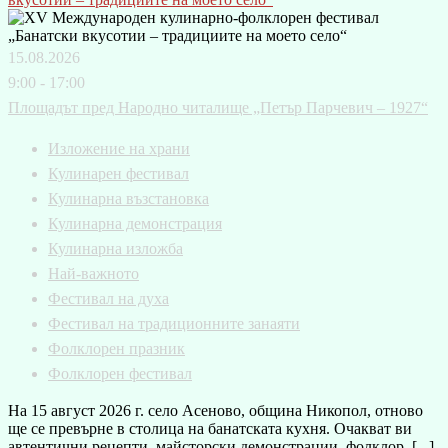
15.08.2026
9:00 - 17:00
Площадът пред Народно читалище „Петър Парчевич – 1927“
Изложение на храни
Кулинарен фестивал
Кулинарна възстановка
Кулинарна демонстрация
Кулинарна изложба
Най-важното
Фестивал на духа
Фестивал на традиционните занаяти
Фолклорен празник
Фолклорен фестивал
На 15 август 2026 г. село Асеново, община Никопол, отново
ще се превърне в столица на банатската кухня. Очакват ви
автентични рецепти, майсторски демонстрации, фолклор, [...]