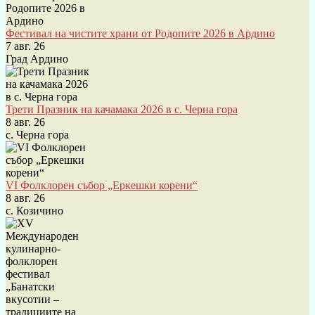
Фестивал на чистите храни от Родопите 2026 в Ардино
7 авг. 26
Град Ардино
Трети Празник на качамака 2026 в с. Черна гора
8 авг. 26
с. Черна гора
VI Фолклорен събор „Еркешки корени“
8 авг. 26
с. Козичино