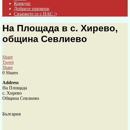
Конкурс
Добрите примери
Свържете се с НАС :)
На Площада в с. Хирево,
община Севлиево
Share
Tweet
Share
0
Shares
Address
На Площада
с. Хирево
Община Севлиево
България