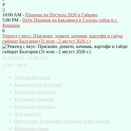
4
5
10:00 AM -
Празник на Пестила 2026 в Габрово
5:00 PM -
Пети Празник на Баклавата и Селски събор в с.
Кошарна
6
Уикенд с вкус: Праскови, домати, качамак, картофи и гайди
събират България (31 юли - 2 август 2026 г.)
31.07.2026 - 02.08.2026
12:00 - 20:00
Градски фестивал
Занаятчийски фестивал
Изложение на храни
Кулинарен празник
Кулинарен фестивал
Най-важното
Предстоящи Кулинарни празници и фестивали
Фермерски пазар