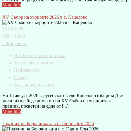
More Info
XV Събор на хърцоите 2026 в с. Кацелово
15.08.2026
9:30 - 18:00
с. Кацелово
Историческа възстановка
Кулинарен празник
Най-важното
Събор
Фолклорен празник
На 15 август 2026 г. русенското село Кацелово (община Две
могили) ще бъде домакин на XV Събор на хърцоите –
празник, посветен на една от [...]
More Info
Празник на Боровинката в с. Горни Лом 2026