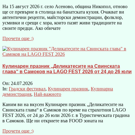
На 15 август 2026 г. село Асеново, община Никопол, отново
ще се превърне в столица на банатската кухня. Очакват ви
автентични рецепти, майсторски демонстрации, фолклор,
усмивки и срещи с хора, които пазят живи традициите на
своите предци. Ако обичате
Прочети още :)
Кулинарен празник „Деликатесите на Свинската
глава“ в Самоков на LAGO FEST 2026 от 24 до 26 юли
On:
24.07.2026
In:
Градски фестивал
,
Кулинарен празник
,
Кулинарна
демонстрация
,
Най-важното
Каним ви на вкусен Кулинарен празник „Деликатесите на
Свинската глава“ в Самоков по време на страхотния LAGO
FEST 2026, от 24 до 26 юли 2026 г. в Туристическата градина
в Самоков. Ще ни откриете във FOOD зоната на
Прочети още :)