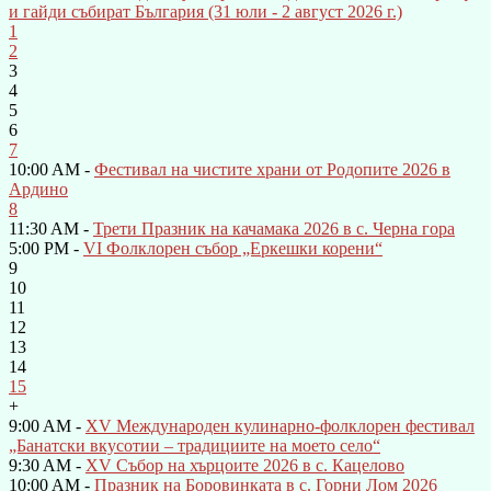
и гайди събират България (31 юли - 2 август 2026 г.)
1
2
3
4
5
6
7
10:00 AM -
Фестивал на чистите храни от Родопите 2026 в
Ардино
8
11:30 AM -
Трети Празник на качамака 2026 в с. Черна гора
5:00 PM -
VI Фолклорен събор „Еркешки корени“
9
10
11
12
13
14
15
+
9:00 AM -
XV Международен кулинарно-фолклорен фестивал
„Банатски вкусотии – традициите на моето село“
9:30 AM -
XV Събор на хърцоите 2026 в с. Кацелово
10:00 AM -
Празник на Боровинката в с. Горни Лом 2026