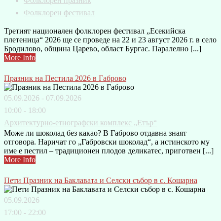
Фолклорен празник
Фолклорен фестивал
Третият национален фолклорен фестивал „Есекийска
плетеница“ 2026 ще се проведе на 22 и 23 август 2026 г. в село
Бродилово, община Царево, област Бургас. Паралелно [...]
More Info
Празник на Пестила 2026 в Габрово
05.09.2026 - 07.09.2026
10:00 - 18:00
Архитектурно-етнографски комплекс „Етър“
Може ли шоколад без какао? В Габрово отдавна знаят
отговора. Наричат го „Габровски шоколад“, а истинското му
име е пестил – традиционен плодов деликатес, приготвен [...]
More Info
Пети Празник на Баклавата и Селски събор в с. Кошарна
05.09.2026
17:00 - 22:00