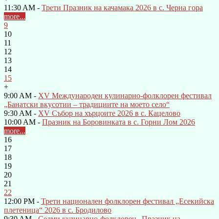
11:30 AM -
Трети Празник на качамака 2026 в с. Черна гора
more...
9
10
11
12
13
14
15
+
9:00 AM -
XV Международен кулинарно-фолклорен фестивал
„Банатски вкусотии – традициите на моето село“
9:30 AM -
XV Събор на хърцоите 2026 в с. Кацелово
10:00 AM -
Празник на Боровинката в с. Горни Лом 2026
more...
16
17
18
19
20
21
22
12:00 PM -
Трети национален фолклорен фестивал „Есекийска
плетеница“ 2026 в с. Бродилово
9:30 AM -
Седми кулинарно-фолклорен „Празник на