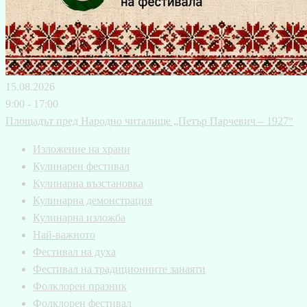
15.08.2026
9:00 - 17:00
Площадът пред Народно читалище „Петър Парчевич – 1927“
Изложение на храни
Кулинарен фестивал
Кулинарна възстановка
Кулинарна демонстрация
Кулинарна изложба
Най-важното
Фестивал на духа
Фестивал на традиционните занаяти
Фолклорен празник
Фолклорен фестивал