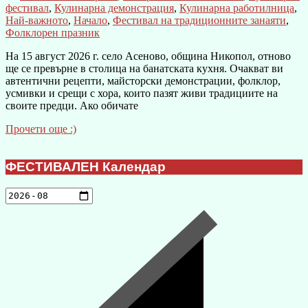
фестивал
,
Кулинарна демонстрация
,
Кулинарна работилница
,
Най-важното
,
Начало
,
Фестивал на традиционните занаяти
,
Фолклорен празник
На 15 август 2026 г. село Асеново, община Никопол, отново
ще се превърне в столица на банатската кухня. Очакват ви
автентични рецепти, майсторски демонстрации, фолклор,
усмивки и срещи с хора, които пазят живи традициите на
своите предци. Ако обичате
Прочети още :)
ФЕСТИВАЛЕН Календар