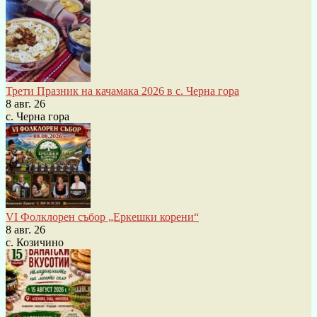
Трети Празник на качамака 2026 в с. Черна гора
8 авг. 26
с. Черна гора
VI Фолклорен събор „Еркешки корени“
8 авг. 26
с. Козичино