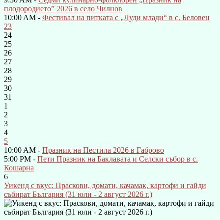
плодородието” 2026 в село Чилнов
10:00 AM -
Фестивал на питката с „Луди млади“ в с. Беловец
23
24
25
26
27
28
29
30
31
1
2
3
4
5
10:00 AM -
Празник на Пестила 2026 в Габрово
5:00 PM -
Пети Празник на Баклавата и Селски събор в с.
Кошарна
6
Уикенд с вкус: Праскови, домати, качамак, картофи и гайди
събират България (31 юли - 2 август 2026 г.)