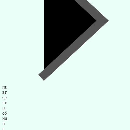
пн
вт
ср
чт
пт
сб
нд
п
в