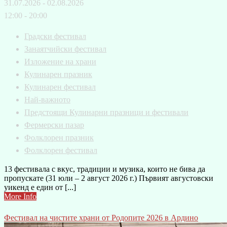
31.07.2026 - 02.08.2026
12:00 - 20:00
Градски фестивал
Занаятчийски фестивал
Изложение на храни
Кулинарен празник
Кулинарен фестивал
Най-важното
Предстоящи Кулинарни празници и фестивали
Фермерски пазар
Фолклорен празник
Фолклорен фестивал
13 фестивала с вкус, традиции и музика, които не бива да
пропускате (31 юли – 2 август 2026 г.) Първият августовски
уикенд е един от [...]
More Info
Фестивал на чистите храни от Родопите 2026 в Ардино