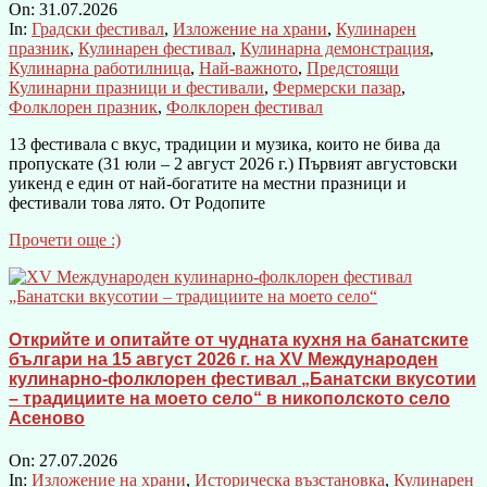
On:
31.07.2026
In:
Градски фестивал
,
Изложение на храни
,
Кулинарен
празник
,
Кулинарен фестивал
,
Кулинарна демонстрация
,
Кулинарна работилница
,
Най-важното
,
Предстоящи
Кулинарни празници и фестивали
,
Фермерски пазар
,
Фолклорен празник
,
Фолклорен фестивал
13 фестивала с вкус, традиции и музика, които не бива да
пропускате (31 юли – 2 август 2026 г.) Първият августовски
уикенд е един от най-богатите на местни празници и
фестивали това лято. От Родопите
Прочети още :)
Открийте и опитайте от чудната кухня на банатските
българи на 15 август 2026 г. на XV Международен
кулинарно-фолклорен фестивал „Банатски вкусотии
– традициите на моето село“ в никополското село
Асеново
On:
27.07.2026
In:
Изложение на храни
,
Историческа възстановка
,
Кулинарен