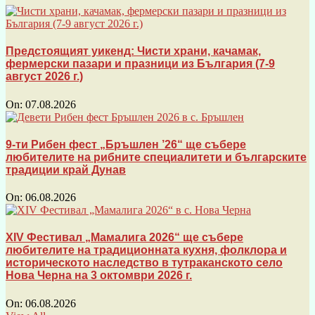
Предстоящият уикенд: Чисти храни, качамак,
фермерски пазари и празници из България (7-9
август 2026 г.)
On:
07.08.2026
9-ти Рибен фест „Бръшлен ’26“ ще събере
любителите на рибните специалитети и българските
традиции край Дунав
On:
06.08.2026
XIV Фестивал „Мамалига 2026“ ще събере
любителите на традиционната кухня, фолклора и
историческото наследство в тутраканското село
Нова Черна на 3 октомври 2026 г.
On:
06.08.2026