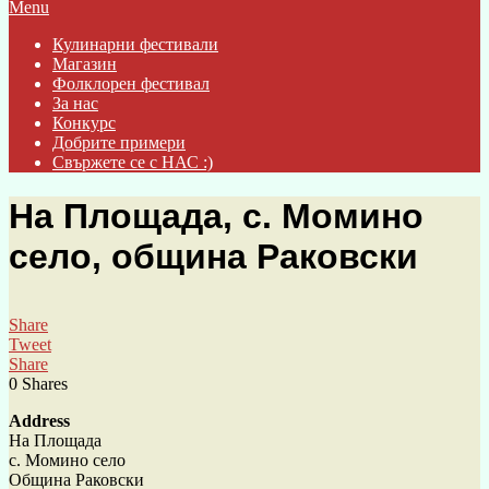
Menu
Кулинарни фестивали
Магазин
Фолклорен фестивал
За нас
Конкурс
Добрите примери
Свържете се с НАС :)
На Площада, с. Момино
село, община Раковски
Share
Tweet
Share
0
Shares
Address
На Площада
с. Момино село
Община Раковски