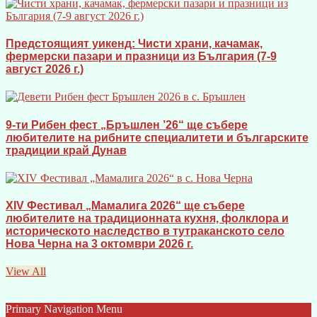
Предстоящият уикенд: Чисти храни, качамак,
фермерски пазари и празници из България (7-9
август 2026 г.)
9-ти Рибен фест „Бръшлен ’26“ ще събере
любителите на рибните специалитети и българските
традиции край Дунав
XIV Фестивал „Мамалига 2026“ ще събере
любителите на традиционната кухня, фолклора и
историческото наследство в тутраканското село
Нова Черна на 3 октомври 2026 г.
View All
Primary Navigation Menu