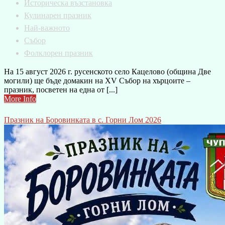
Историческа възстановка
Кулинарен празник
Най-важното
Събор
Фолклорен празник
На 15 август 2026 г. русенското село Кацелово (община Две
могили) ще бъде домакин на XV Събор на хърцоите –
празник, посветен на една от [...]
More Info
Празник на Боровинката в с. Горни Лом 2026