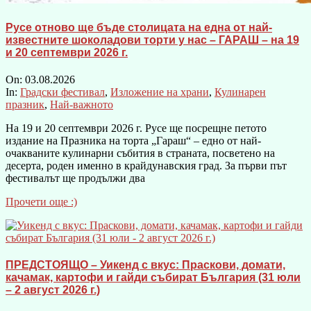
Русе отново ще бъде столицата на една от най-
известните шоколадови торти у нас – ГАРАШ – на 19
и 20 септември 2026 г.
On:
03.08.2026
In:
Градски фестивал
,
Изложение на храни
,
Кулинарен
празник
,
Най-важното
На 19 и 20 септември 2026 г. Русе ще посрещне петото
издание на Празника на торта „Гараш“ – едно от най-
очакваните кулинарни събития в страната, посветено на
десерта, роден именно в крайдунавския град. За първи път
фестивалът ще продължи два
Прочети още :)
ПРЕДСТОЯЩО – Уикенд с вкус: Праскови, домати,
качамак, картофи и гайди събират България (31 юли
– 2 август 2026 г.)