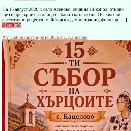
На 15 август 2026 г. село Асеново, община Никопол, отново
ще се превърне в столица на банатската кухня. Очакват ви
автентични рецепти, майсторски демонстрации, фолклор, [...]
More Info
XV Събор на хърцоите 2026 в с. Кацелово