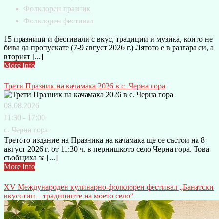
Фолклорен празник
Фолклорен фестивал
15 празници и фестивали с вкус, традиции и музика, които не
бива да пропускате (7-9 август 2026 г.) Лятото е в разгара си, а
вторият [...]
More Info
Трети Празник на качамака 2026 в с. Черна гора
08.08.2026
11:30 - 17:00
с. Черна гора
Третото издание на Празника на качамака ще се състои на 8
август 2026 г. от 11:30 ч. в пернишкото село Черна гора. Това
съобщиха за [...]
More Info
XV Международен кулинарно-фолклорен фестивал „Банатски
вкусотии – традициите на моето село“