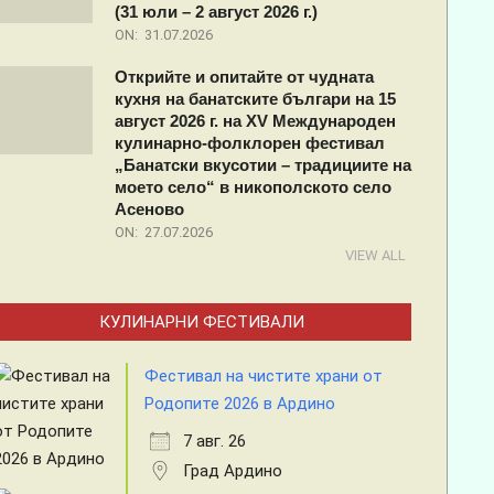
(31 юли – 2 август 2026 г.)
ON:
31.07.2026
Открийте и опитайте от чудната
кухня на банатските българи на 15
август 2026 г. на XV Международен
кулинарно-фолклорен фестивал
„Банатски вкусотии – традициите на
моето село“ в никополското село
Асеново
ON:
27.07.2026
VIEW ALL
КУЛИНАРНИ ФЕСТИВАЛИ
Фестивал на чистите храни от
Родопите 2026 в Ардино
7 авг. 26
Град Ардино