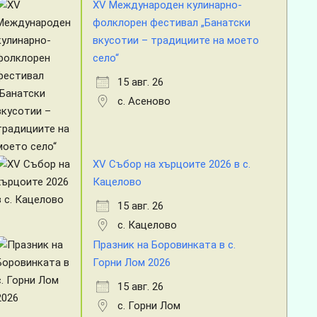
XV Международен кулинарно-
фолклорен фестивал „Банатски
вкусотии – традициите на моето
село“
15 авг. 26
с. Асеново
XV Събор на хърцоите 2026 в с.
Кацелово
15 авг. 26
с. Кацелово
Празник на Боровинката в с.
Горни Лом 2026
15 авг. 26
с. Горни Лом