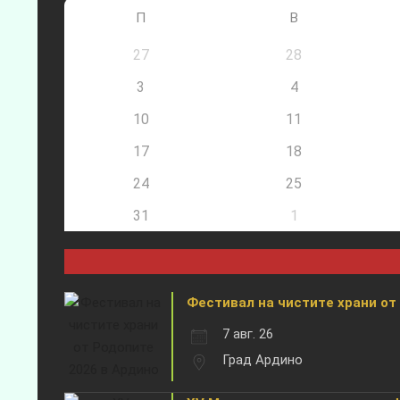
П
В
27
28
3
4
10
11
17
18
24
25
31
1
Фестивал на чистите храни от
7 авг. 26
Град Ардино