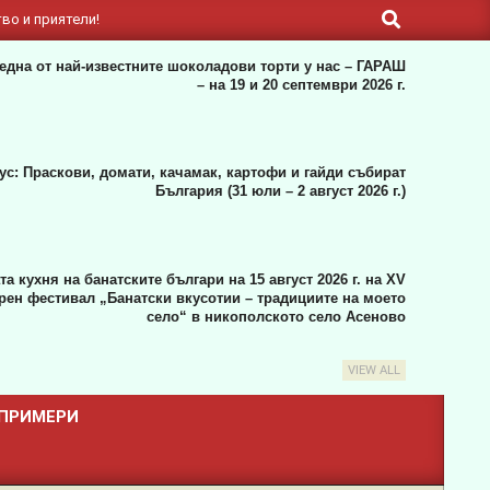
Search
во и приятели!
една от най-известните шоколадови торти у нас – ГАРАШ
– на 19 и 20 септември 2026 г.
: Праскови, домати, качамак, картофи и гайди събират
България (31 юли – 2 август 2026 г.)
а кухня на банатските българи на 15 август 2026 г. на XV
ен фестивал „Банатски вкусотии – традициите на моето
село“ в никополското село Асеново
VIEW ALL
 ПРИМЕРИ