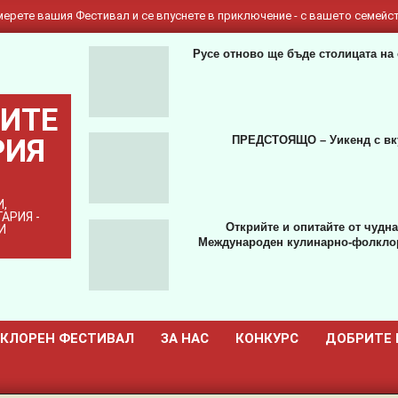
ерете вашия Фестивал и се впуснете в приключение - с вашето семейст
Русе отново ще бъде столицата на 
ИТЕ
РИЯ
ПРЕДСТОЯЩО – Уикенд с вкус
,
АРИЯ -
Открийте и опитайте от чуднат
И
Международен кулинарно-фолклор
КЛОРЕН ФЕСТИВАЛ
ЗА НАС
КОНКУРС
ДОБРИТЕ