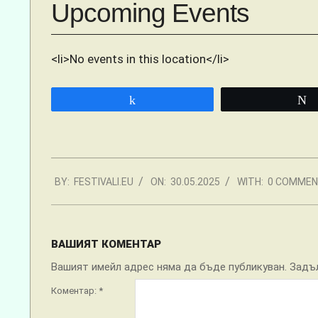
Upcoming Events
<li>No events in this location</li>
Share
2025-
BY:
FESTIVALI.EU
ON:
30.05.2025
WITH:
0 COMME
05-
30
ВАШИЯТ КОМЕНТАР
Вашият имейл адрес няма да бъде публикуван.
Задъ
Коментар:
*