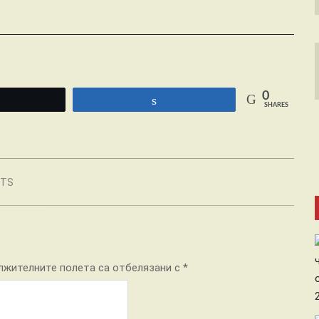
0
Tweet
Share
SHARES
NTS
лжителните полета са отбелязани с
*