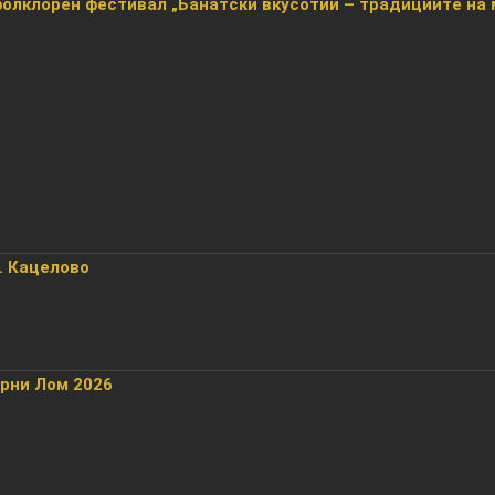
лклорен фестивал „Банатски вкусотии – традициите на 
. Кацелово
орни Лом 2026