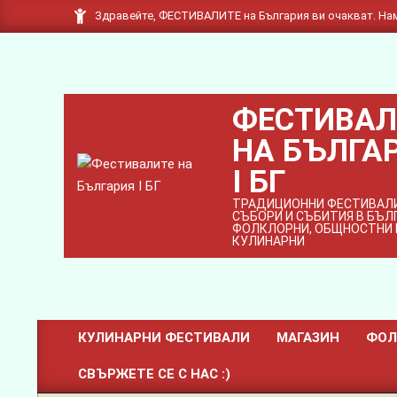
Skip
Здравейте, ФЕСТИВАЛИТЕ на България ви очакват. Нам
to
content
ФЕСТИВАЛ
НА БЪЛГА
I БГ
ТРАДИЦИОННИ ФЕСТИВАЛИ
СЪБОРИ И СЪБИТИЯ В БЪЛГ
ФОЛКЛОРНИ, ОБЩНОСТНИ 
КУЛИНАРНИ
КУЛИНАРНИ ФЕСТИВАЛИ
МАГАЗИН
ФОЛ
Primary
СВЪРЖЕТЕ СЕ С НАС :)
Navigation