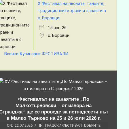
X Фестивал на песните, танците,
традиционните храни и занаяти в
с. Боровци
15 авг. 26
с. Боровци
Всички Кулинарни ФЕСТИВАЛИ
Фестивалът на занаятите „По
Малкотърновски – от извора на
Странджа“ ще се проведе за петнадесети път
в Малко Търново на 25 и 26 юли 2026 г.
ON:
22.07.2026
IN:
ГРАДСКИ ФЕСТИВАЛ
,
ДОБРИТЕ