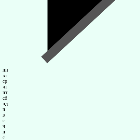
пн
вт
ср
чт
пт
сб
нд
п
в
с
ч
п
с