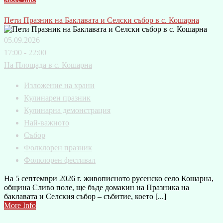
Пети Празник на Баклавата и Селски събор в с. Кошарна
05.09.2026
17:00 - 22:00
На Площада в с. Кошарна
Изложение на храни
Кулинарен празник
Кулинарна демонстрация
Най-важното
Събор
Фолклорен празник
Фолклорен фестивал
На 5 септември 2026 г. живописното русенско село Кошарна,
община Сливо поле, ще бъде домакин на Празника на
баклавата и Селския събор – събитие, което [...]
More Info