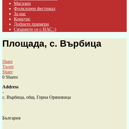
Магазин
Фолклорен фестивал
За нас
Конкурс
Добрите примери
Свържете се с НАС :)
Площада, с. Върбица
Share
Tweet
Share
0
Shares
Address
-
с. Върбица, общ. Горна Оряховица
България