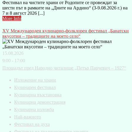
Фестивал на чистите храни от Родопите се провеждат за
шести път в рамките на „Дните на Ардино“ (3-9.08.2026 г.) на
7 и 8 август 2026 [...]
More Info
XV Международен кулинарно-фолклорен фестивал „Банатски
вкусотии – традициите на моето село“
15.08.2026
9:00 - 17:00
Площадът пред Народно читалище „Петър Парчевич – 1927“
Изложение на храни
Кулинарен фестивал
Кулинарна възстановка
Кулинарна демонстрация
Кулинарна изложба
Най-важното
Фестивал на духа
Фестивал на традиционните занаяти