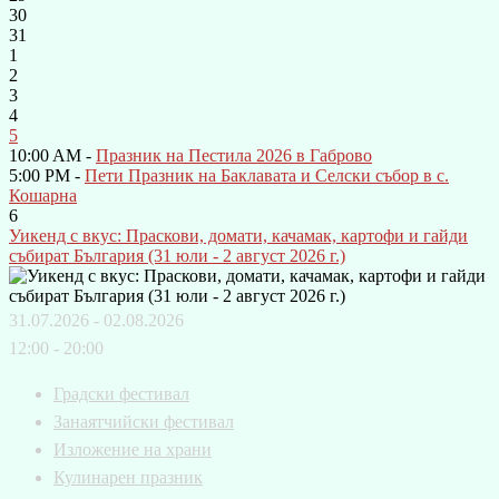
30
31
1
2
3
4
5
10:00 AM -
Празник на Пестила 2026 в Габрово
5:00 PM -
Пети Празник на Баклавата и Селски събор в с.
Кошарна
6
Уикенд с вкус: Праскови, домати, качамак, картофи и гайди
събират България (31 юли - 2 август 2026 г.)
31.07.2026 - 02.08.2026
12:00 - 20:00
Градски фестивал
Занаятчийски фестивал
Изложение на храни
Кулинарен празник