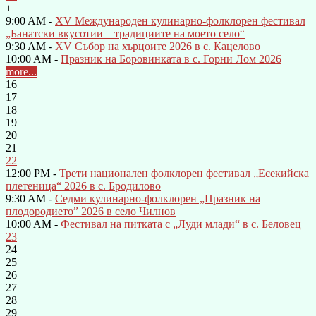
+
9:00 AM -
XV Международен кулинарно-фолклорен фестивал
„Банатски вкусотии – традициите на моето село“
9:30 AM -
XV Събор на хърцоите 2026 в с. Кацелово
10:00 AM -
Празник на Боровинката в с. Горни Лом 2026
more...
16
17
18
19
20
21
22
12:00 PM -
Трети национален фолклорен фестивал „Есекийска
плетеница“ 2026 в с. Бродилово
9:30 AM -
Седми кулинарно-фолклорен „Празник на
плодородието” 2026 в село Чилнов
10:00 AM -
Фестивал на питката с „Луди млади“ в с. Беловец
23
24
25
26
27
28
29