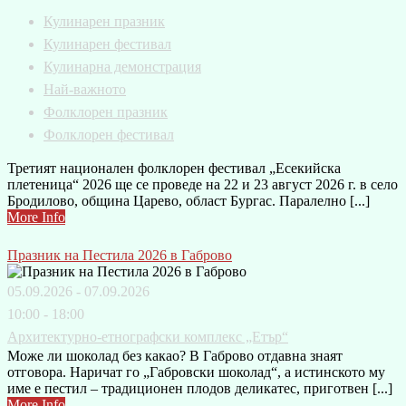
Кулинарен празник
Кулинарен фестивал
Кулинарна демонстрация
Най-важното
Фолклорен празник
Фолклорен фестивал
Третият национален фолклорен фестивал „Есекийска
плетеница“ 2026 ще се проведе на 22 и 23 август 2026 г. в село
Бродилово, община Царево, област Бургас. Паралелно [...]
More Info
Празник на Пестила 2026 в Габрово
05.09.2026 - 07.09.2026
10:00 - 18:00
Архитектурно-етнографски комплекс „Етър“
Може ли шоколад без какао? В Габрово отдавна знаят
отговора. Наричат го „Габровски шоколад“, а истинското му
име е пестил – традиционен плодов деликатес, приготвен [...]
More Info