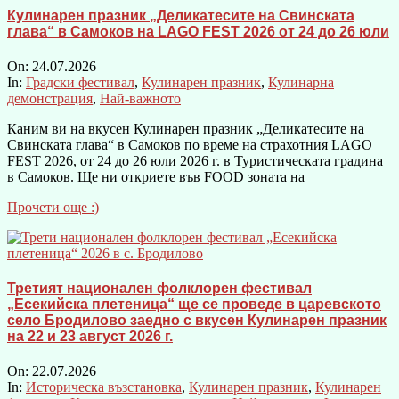
Кулинарен празник „Деликатесите на Свинската
глава“ в Самоков на LAGO FEST 2026 от 24 до 26 юли
On:
24.07.2026
In:
Градски фестивал
,
Кулинарен празник
,
Кулинарна
демонстрация
,
Най-важното
Каним ви на вкусен Кулинарен празник „Деликатесите на
Свинската глава“ в Самоков по време на страхотния LAGO
FEST 2026, от 24 до 26 юли 2026 г. в Туристическата градина
в Самоков. Ще ни откриете във FOOD зоната на
Прочети още :)
Третият национален фолклорен фестивал
„Есекийска плетеница“ ще се проведе в царевското
село Бродилово заедно с вкусен Кулинарен празник
на 22 и 23 август 2026 г.
On:
22.07.2026
In:
Историческа възстановка
,
Кулинарен празник
,
Кулинарен