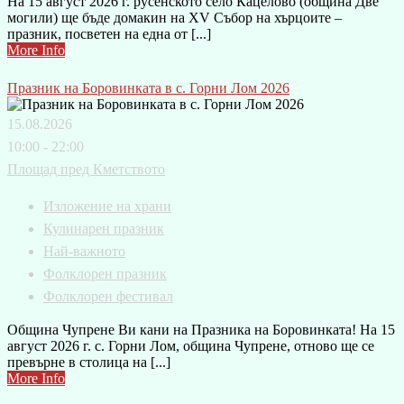
На 15 август 2026 г. русенското село Кацелово (община Две
могили) ще бъде домакин на XV Събор на хърцоите –
празник, посветен на една от [...]
More Info
Празник на Боровинката в с. Горни Лом 2026
15.08.2026
10:00 - 22:00
Площад пред Кметството
Изложение на храни
Кулинарен празник
Най-важното
Фолклорен празник
Фолклорен фестивал
Община Чупрене Ви кани на Празника на Боровинката! На 15
август 2026 г. с. Горни Лом, община Чупрене, отново ще се
превърне в столица на [...]
More Info