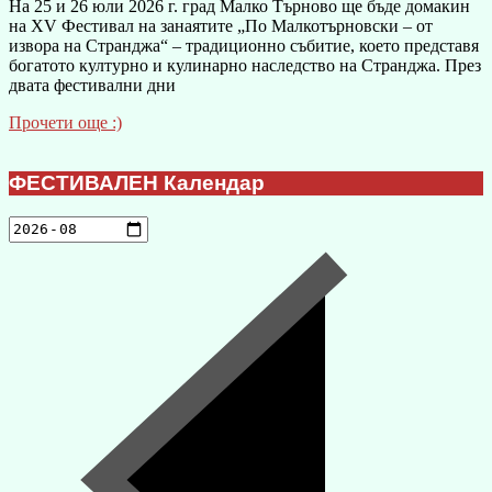
На 25 и 26 юли 2026 г. град Малко Търново ще бъде домакин
на XV Фестивал на занаятите „По Малкотърновски – от
извора на Странджа“ – традиционно събитие, което представя
богатото културно и кулинарно наследство на Странджа. През
двата фестивални дни
Прочети още :)
ФЕСТИВАЛЕН Календар