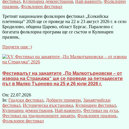
фестивал
,
Кулинарна демонстрация
,
Най-важното
,
Фолклорен
празник
,
Фолклорен фестивал
Третият национален фолклорен фестивал „Есекийска
плетеница“ 2026 ще се проведе на 22 и 23 август 2026 г. в село
Бродилово, община Царево, област Бургас. Паралелно с
богатата фолклорна програма ще се състои и Кулинарен
празник,
Прочети още :)
Фестивалът на занаятите „По Малкотърновски – от
извора на Странджа“ ще се проведе за петнадесети
път в Малко Търново на 25 и 26 юли 2026 г.
On:
22.07.2026
In:
Градски фестивал
,
Добрите примери
,
Занаятчийски
фестивал
,
Историческа възстановка
,
Кулинарен фестивал
,
Кулинарна демонстрация
,
Най-важното
,
Фестивал на духа
,
Фестивал на традиционните занаяти
,
Фолклорен празник
,
Фолклорен фестивал