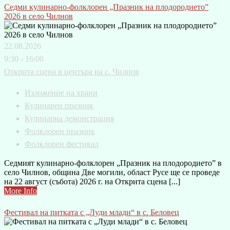
Седми кулинарно-фолклорен „Празник на плодородието”
2026 в село Чилнов
22.08.2026
9:30 - 16:00
Открита сцена в центъра на с. Чилнов
Изложение на храни
Кулинарен празник
Кулинарна демонстрация
Фолклорен празник
Фолклорен фестивал
Седмият кулинарно-фолклорен „Празник на плодородието” в
село Чилнов, община Две могили, област Русе ще се проведе
на 22 август (събота) 2026 г. на Открита сцена [...]
More Info
Фестивал на питката с „Луди млади“ в с. Беловец