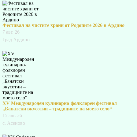
Фестивал на чистите храни от Родопите 2026 в Ардино
7 авг. 26
Град Ардино
XV Международен кулинарно-фолклорен фестивал
„Банатски вкусотии – традициите на моето село“
15 авг. 26
с. Асеново