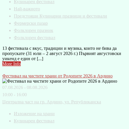
Кулинарен фестивал
Най-важното
Предстоящи Кулинарни празници и фестивали
Фермерски пазар
Фолклорен празник
Фолклорен фестивал
13 фестивала с вкус, традиции и музика, които не бива да
пропускате (31 юли – 2 август 2026 г.) Първият августовски
уикенд е един от [...]
More Info
Фестивал на чистите храни от Родопите 2026 в Ардино
07.08.2026 - 08.08.2026
10:00 - 16:00
Централна част на гр. Ардино, ул. Републиканска
Изложение на храни
Кулинарен фестивал