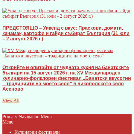
ПРЕДСТОЯЩО – Уикенд с вкус: Праскови, домати,
качамак, картофи и гайди събират България (31 юли
– 2 август 2026 г.)
Открийте и опитайте от чудната кухня на банатските
българи на 15 август 2026 г. на XV Международен
кулинарно-фолклорен фестивал „Банатски вкусотии
– традициите на моето село“ в никополското село
Асеново
View All
Primary Navigation Menu
Menu
Кулинарни фестивали