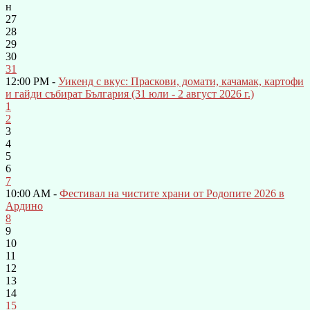
н
27
28
29
30
31
12:00 PM -
Уикенд с вкус: Праскови, домати, качамак, картофи
и гайди събират България (31 юли - 2 август 2026 г.)
1
2
3
4
5
6
7
10:00 AM -
Фестивал на чистите храни от Родопите 2026 в
Ардино
8
9
10
11
12
13
14
15