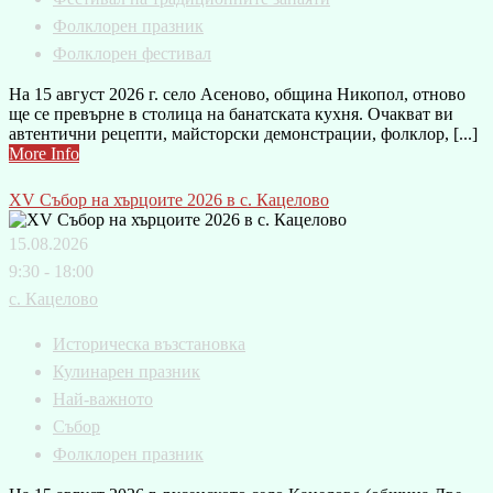
Фолклорен празник
Фолклорен фестивал
На 15 август 2026 г. село Асеново, община Никопол, отново
ще се превърне в столица на банатската кухня. Очакват ви
автентични рецепти, майсторски демонстрации, фолклор, [...]
More Info
XV Събор на хърцоите 2026 в с. Кацелово
15.08.2026
9:30 - 18:00
с. Кацелово
Историческа възстановка
Кулинарен празник
Най-важното
Събор
Фолклорен празник