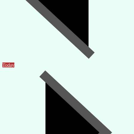
Today