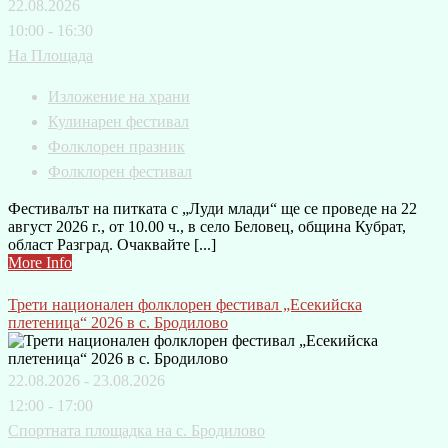
22.08.2026
10:00 - 16:30
На Площада
Изложение на храни
Кулинарен фестивал
Фолклорен празник
Фолклорен фестивал
Фестивалът на питката с „Луди млади“ ще се проведе на 22
август 2026 г., от 10.00 ч., в село Беловец, община Кубрат,
област Разград. Очаквайте [...]
More Info
Трети национален фолклорен фестивал „Есекийска
плетеница“ 2026 в с. Бродилово
22.08.2026 - 23.08.2026
12:00 - 17:00
Спортната площадка на с. Бродилово