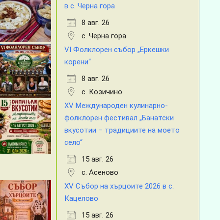
в с. Черна гора
8 авг. 26
с. Черна гора
VI Фолклорен събор „Еркешки
корени“
8 авг. 26
с. Козичино
XV Международен кулинарно-
фолклорен фестивал „Банатски
вкусотии – традициите на моето
село“
15 авг. 26
с. Асеново
XV Събор на хърцоите 2026 в с.
Кацелово
15 авг. 26