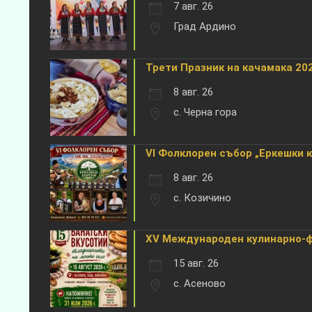
7 авг. 26
Град Ардино
Трети Празник на качамака 202
8 авг. 26
с. Черна гора
VI Фолклорен събор „Еркешки 
8 авг. 26
с. Козичино
XV Международен кулинарно-фо
15 авг. 26
с. Асеново