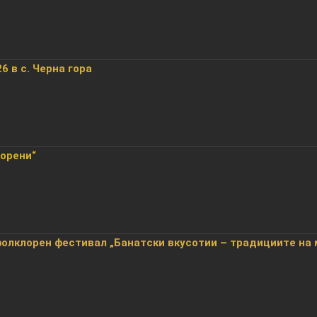
6 в с. Черна гора
корени“
лклорен фестивал „Банатски вкусотии – традициите на 