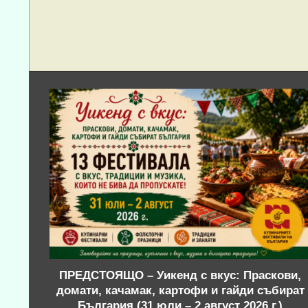
ПРЕДСТОЯЩО – Уикенд с вкус: Праскови,
домати, качамак, картофи и гайди събират
България (31 юли – 2 август 2026 г.)