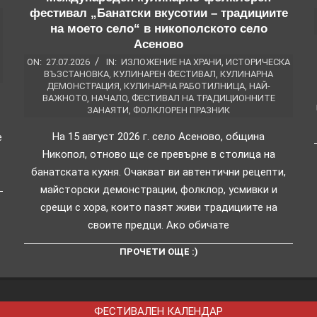
фестивал „Банатски вкусотии – традициите
на моето село“ в никополското село
Асеново
ON:
27.07.2026
IN:
ИЗЛОЖЕНИЕ НА ХРАНИ
,
ИСТОРИЧЕСКА
ВЪЗСТАНОВКА
,
КУЛИНАРЕН ФЕСТИВАЛ
,
КУЛИНАРНА
ДЕМОНСТРАЦИЯ
,
КУЛИНАРНА РАБОТИЛНИЦА
,
НАЙ-
ВАЖНОТО
,
НАЧАЛО
,
ФЕСТИВАЛ НА ТРАДИЦИОННИТЕ
ЗАНАЯТИ
,
ФОЛКЛОРЕН ПРАЗНИК
На 15 август 2026 г. село Асеново, община
е
Никопол, отново ще се превърне в столица на
банатската кухня. Очакват ви автентични рецепти,
майсторски демонстрации, фолклор, усмивки и
срещи с хора, които пазят живи традициите на
своите предци. Ако обичате
ПРОЧЕТИ ОЩЕ :)
ФЕСТИВАЛЕН КАЛЕНДАР