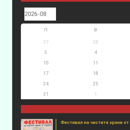
П
В
27
28
3
4
10
11
17
18
24
25
31
1
Фестивал на чистите храни от