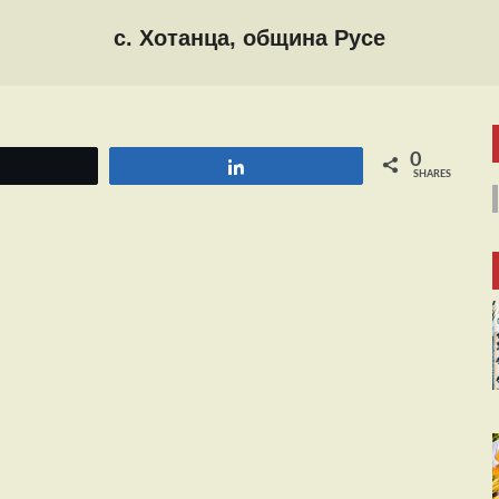
с. Хотанца, община Русе
0
Tweet
Share
SHARES