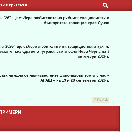
Search
во и приятели!
н ’26“ ще събере любителите на рибните специалитети и
българските традиции край Дунав
га 2026“ ще събере любителите на традиционната кухня,
ското наследство в тутраканското село Нова Черна на 3
октомври 2026 г.
ата на една от най-известните шоколадови торти у нас –
ГАРАШ – на 19 и 20 септември 2026 г.
VIEW ALL
 ПРИМЕРИ