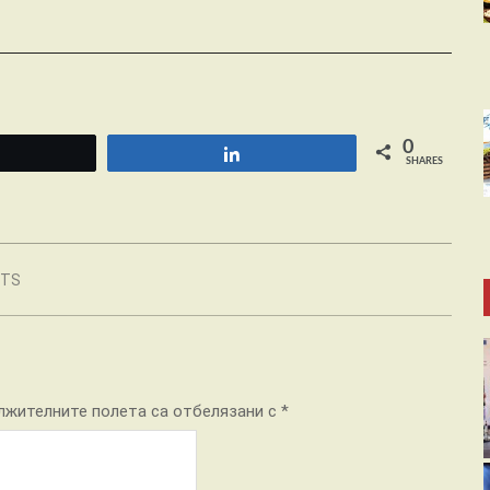
0
Tweet
Share
SHARES
NTS
лжителните полета са отбелязани с
*