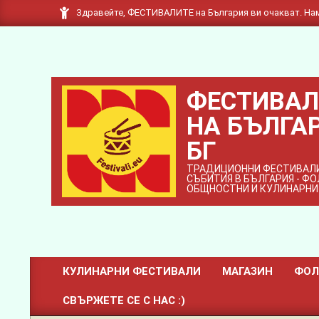
Skip
Здравейте, ФЕСТИВАЛИТЕ на България ви очакват. Нам
to
content
ФЕСТИВАЛ
НА БЪЛГАР
БГ
ТРАДИЦИОННИ ФЕСТИВАЛИ
СЪБИТИЯ В БЪЛГАРИЯ - Ф
ОБЩНОСТНИ И КУЛИНАРНИ
КУЛИНАРНИ ФЕСТИВАЛИ
МАГАЗИН
ФОЛ
Primary
СВЪРЖЕТЕ СЕ С НАС :)
Navigation