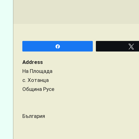
Menu
Share
Address
На Площада
с. Хотанца
Община Русе
България