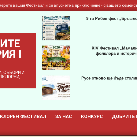
ерете вашия Фестивал и се впуснете в приключение - с вашето семейст
9-ти Рибен фест „Бръшле
ИТЕ
XIV Фестивал „Мамали
ИЯ I
фолклора и историче
, СЪБОРИ И
ОЛКЛОРНИ,
Русе отново ще бъде столиц
КЛОРЕН ФЕСТИВАЛ
ЗА НАС
КОНКУРС
ДОБРИТЕ