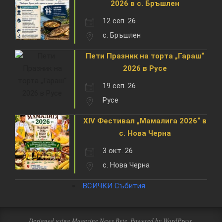
2026 в с. Бръшлен
12 сеп. 26
с. Бръшлен
Пети Празник на торта „Гараш“
2026 в Русе
19 сеп. 26
Русе
XIV Фестивал „Мамалига 2026“ в
с. Нова Черна
3 окт. 26
с. Нова Черна
ВСИЧКИ Събития
Designed using
Magazine News Byte
. Powered by
WordPress
.