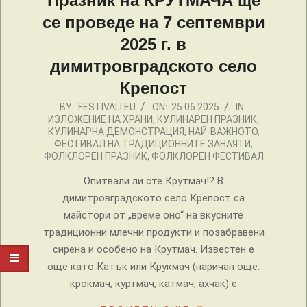
Празник на КРУТМАЧА ще
се проведе на 7 септември
2025 г. в
димитровградското село
Крепост
2025-
BY:
FESTIVALI.EU
ON:
25.06.2025
IN:
ИЗЛОЖЕНИЕ НА ХРАНИ
,
КУЛИНАРЕН ПРАЗНИК
,
06-
КУЛИНАРНА ДЕМОНСТРАЦИЯ
,
НАЙ-ВАЖНОТО
,
25
ФЕСТИВАЛ НА ТРАДИЦИОННИТЕ ЗАНАЯТИ
,
ФОЛКЛОРЕН ПРАЗНИК
,
ФОЛКЛОРЕН ФЕСТИВАЛ
Опитвали ли сте Крутмач!? В
димитровградското село Крепост са
майстори от „време оно“ на вкусните
традиционни млечни продукти и позабравени
сирена и особено на Крутмач. Известен е
още като Катък или Крукмач (наричан още:
крокмач, куртмач, катмач, ахчак) е