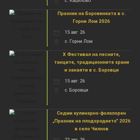
с. Кацелово
Празник на Боровинката в с.
Горни Лом 2026
15 авг. 26
с. Горни Лом
X Фестивал на песните,
танците, традиционните храни
и занаяти в с. Боровци
15 авг. 26
с. Боровци
Седми кулинарно-фолклорен
„Празник на плодородието” 2026
в село Чилнов
22 авг. 26