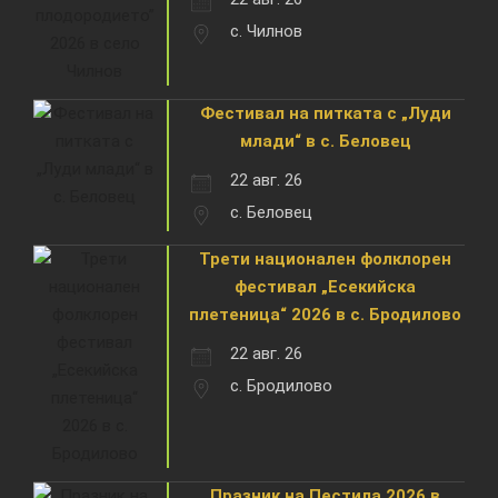
с. Чилнов
Фестивал на питката с „Луди
млади“ в с. Беловец
22 авг. 26
с. Беловец
Трети национален фолклорен
фестивал „Есекийска
плетеница“ 2026 в с. Бродилово
22 авг. 26
с. Бродилово
Празник на Пестила 2026 в