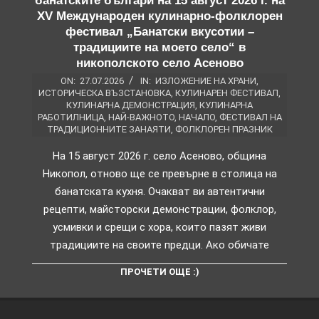
банатските българи на 15 август 2026 г. на
XV Международен кулинарно-фолклорен
фестивал „Банатски вкусотии –
традициите на моето село“ в
никополското село Асеново
ON:
27.07.2026
IN:
ИЗЛОЖЕНИЕ НА ХРАНИ
,
ИСТОРИЧЕСКА ВЪЗСТАНОВКА
,
КУЛИНАРЕН ФЕСТИВАЛ
,
КУЛИНАРНА ДЕМОНСТРАЦИЯ
,
КУЛИНАРНА
РАБОТИЛНИЦА
,
НАЙ-ВАЖНОТО
,
НАЧАЛО
,
ФЕСТИВАЛ НА
ТРАДИЦИОННИТЕ ЗАНАЯТИ
,
ФОЛКЛОРЕН ПРАЗНИК
На 15 август 2026 г. село Асеново, община
Никопол, отново ще се превърне в столица на
банатската кухня. Очакват ви автентични
рецепти, майсторски демонстрации, фолклор,
усмивки и срещи с хора, които пазят живи
традициите на своите предци. Ако обичате
ПРОЧЕТИ ОЩЕ :)