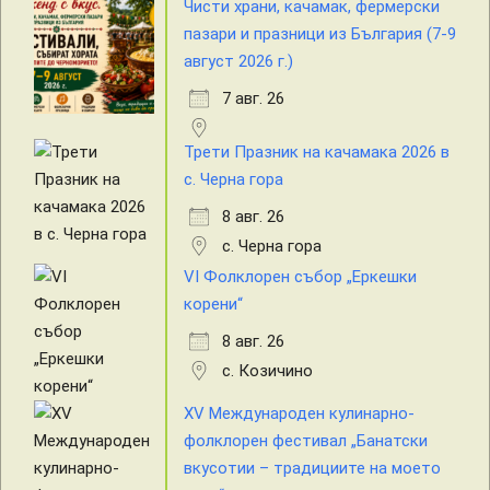
Чисти храни, качамак, фермерски
пазари и празници из България (7-9
август 2026 г.)
7 авг. 26
Трети Празник на качамака 2026 в
с. Черна гора
8 авг. 26
с. Черна гора
VI Фолклорен събор „Еркешки
корени“
8 авг. 26
с. Козичино
XV Международен кулинарно-
фолклорен фестивал „Банатски
вкусотии – традициите на моето