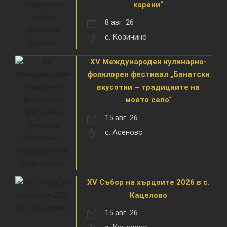
корени“
8 авг. 26
с. Козичино
XV Международен кулинарно-
фолклорен фестивал „Банатски
вкусотии – традициите на
моето село“
15 авг. 26
с. Асеново
XV Събор на хърцоите 2026 в с.
Кацелово
15 авг. 26