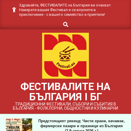
Skip
Здравейте, ФЕСТИВАЛИТЕ на България ви очакват.
Намерете вашия Фестивал и се впуснете в
to
приключение - с вашето семейство и приятели!
content
Search
ФЕСТИВАЛИТЕ НА
БЪЛГАРИЯ I БГ
ТРАДИЦИОННИ ФЕСТИВАЛИ, СЪБОРИ И СЪБИТИЯ В
БЪЛГАРИЯ - ФОЛКЛОРНИ, ОБЩНОСТНИ И КУЛИНАРНИ
Предстоящият уикенд: Чисти храни, качамак,
фермерски пазари и празници из България
(7-9 август 2026 г.)