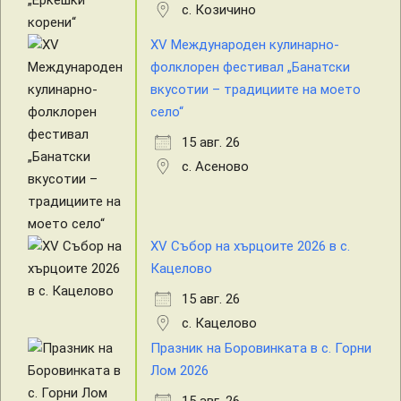
с. Козичино
XV Международен кулинарно-
фолклорен фестивал „Банатски
вкусотии – традициите на моето
село“
15 авг. 26
с. Асеново
XV Събор на хърцоите 2026 в с.
Кацелово
15 авг. 26
с. Кацелово
Празник на Боровинката в с. Горни
Лом 2026