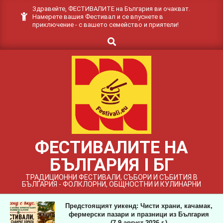
Skip
Здравейте, ФЕСТИВАЛИТЕ на България ви очакват.
Намерете вашия Фестивал и се впуснете в
to
приключение - с вашето семейство и приятели!
content
Search
ФЕСТИВАЛИТЕ НА
БЪЛГАРИЯ I БГ
ТРАДИЦИОННИ ФЕСТИВАЛИ, СЪБОРИ И СЪБИТИЯ В
БЪЛГАРИЯ - ФОЛКЛОРНИ, ОБЩНОСТНИ И КУЛИНАРНИ
Предстоящият уикенд: Чисти храни, качамак,
фермерски пазари и празници из България
(7-9 август 2026 г.)