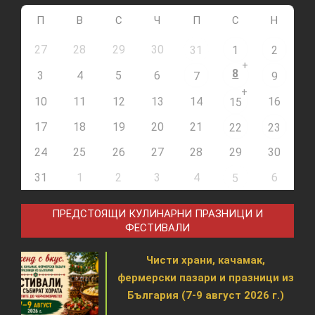
П
В
С
Ч
П
С
Н
27
28
29
30
31
1
2
+
8
3
4
5
6
7
9
+
10
11
12
13
14
16
15
17
18
19
20
21
22
23
24
25
26
27
28
29
30
31
1
2
3
4
6
5
ПРЕДСТОЯЩИ КУЛИНАРНИ ПРАЗНИЦИ И
ФЕСТИВАЛИ
Чисти храни, качамак,
фермерски пазари и празници из
България (7-9 август 2026 г.)