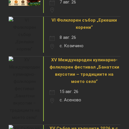
7 авг. 26
VI Фолклорен събор „Еркешки
корени“
8 авг. 26
с. Козичино
XV Международен кулинарно-
фолклорен фестивал „Банатски
вкусотии – традициите на
моето село“
15 авг. 26
с. Асеново
XV Събор на хърцоите 2026 в с.