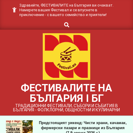
Skip
Здравейте, ФЕСТИВАЛИТЕ на България ви очакват.
Намерете вашия Фестивал и се впуснете в
to
приключение - с вашето семейство и приятели!
content
Search
ФЕСТИВАЛИТЕ НА
БЪЛГАРИЯ I БГ
ТРАДИЦИОННИ ФЕСТИВАЛИ, СЪБОРИ И СЪБИТИЯ В
БЪЛГАРИЯ - ФОЛКЛОРНИ, ОБЩНОСТНИ И КУЛИНАРНИ
Предстоящият уикенд: Чисти храни, качамак,
фермерски пазари и празници из България
(7-9 август 2026 г.)