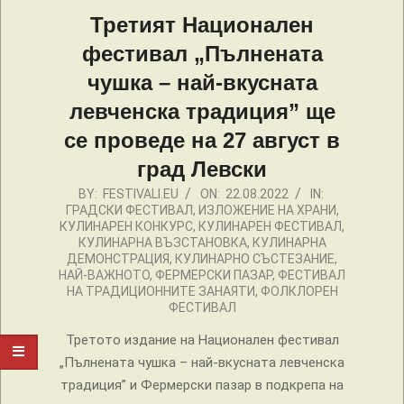
Третият Национален
фестивал „Пълнената
чушка – най-вкусната
левченска традиция” ще
се проведе на 27 август в
град Левски
2022-
BY:
FESTIVALI.EU
ON:
22.08.2022
IN:
ГРАДСКИ ФЕСТИВАЛ
,
ИЗЛОЖЕНИЕ НА ХРАНИ
,
08-
КУЛИНАРЕН КОНКУРС
,
КУЛИНАРЕН ФЕСТИВАЛ
,
22
КУЛИНАРНА ВЪЗСТАНОВКА
,
КУЛИНАРНА
ДЕМОНСТРАЦИЯ
,
КУЛИНАРНО СЪСТЕЗАНИЕ
,
НАЙ-ВАЖНОТО
,
ФЕРМЕРСКИ ПАЗАР
,
ФЕСТИВАЛ
НА ТРАДИЦИОННИТЕ ЗАНАЯТИ
,
ФОЛКЛОРЕН
ФЕСТИВАЛ
Третото издание на Национален фестивал
„Пълнената чушка – най-вкусната левченска
традиция” и Фермерски пазар в подкрепа на