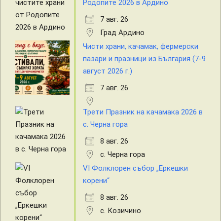
Родопите 2026 в Ардино
7 авг. 26
Град Ардино
Чисти храни, качамак, фермерски
пазари и празници из България (7-9
август 2026 г.)
7 авг. 26
Трети Празник на качамака 2026 в
с. Черна гора
8 авг. 26
с. Черна гора
VI Фолклорен събор „Еркешки
корени“
8 авг. 26
с. Козичино