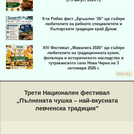
9-ти Рибен фест „Бръшлен ’26“ ще събере
любителите на рибните специалитети и
българските традиции край Дунав
XIV Фестивал „Мамалига 2026“ ще събере
любителите на традиционната кухня,
фолклора и историческото наследство в
тутраканското село Нова Черна на 3
октомври 2026 г.
VIEW ALL
Primary
Navigation
Трети Национален фестивал
Menu
„Пълнената чушка – най-вкусната
левченска традиция”