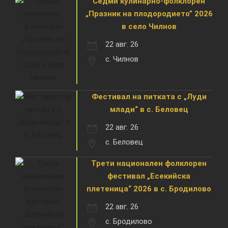
Седми кулинарно-фолклорен
„Празник на плодородието” 2026
в село Чилнов
22 авг. 26
с. Чилнов
Фестивал на питката с „Луди
млади“ в с. Беловец
22 авг. 26
с. Беловец
Трети национален фолклорен
фестивал „Есекийска
плетеница“ 2026 в с. Бродилово
22 авг. 26
с. Бродилово