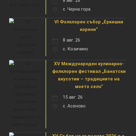
8 авг. 26
с. Черна гора
VI Фолклорен събор „Еркешки
корени“
8 авг. 26
с. Козичино
XV Международен кулинарно-
фолклорен фестивал „Банатски
вкусотии – традициите на
моето село“
15 авг. 26
с. Асеново
XV Събор на хърцоите 2026 в с.