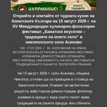
Открийте и опитайте от чудната кухня на
банатските българи на 15 август 2026 г. на
XV Международен кулинарно-фолклорен
фестивал „Банатски вкусотии –
традициите на моето село“ в
никополското село Асеново
ON:
27.07.2026
IN:
ИЗЛОЖЕНИЕ НА ХРАНИ
,
ИСТОРИЧЕСКА ВЪЗСТАНОВКА
,
КУЛИНАРЕН ФЕСТИВАЛ
,
КУЛИНАРНА ДЕМОНСТРАЦИЯ
,
КУЛИНАРНА
РАБОТИЛНИЦА
,
НАЙ-ВАЖНОТО
,
НАЧАЛО
,
ФЕСТИВАЛ НА
ТРАДИЦИОННИТЕ ЗАНАЯТИ
,
ФОЛКЛОРЕН ПРАЗНИК
На 15 август 2026 г. село Асеново, община
Никопол, отново ще се превърне в столица на
банатската кухня. Очакват ви автентични
рецепти, майсторски демонстрации, фолклор,
усмивки и срещи с хора, които пазят живи
традициите на своите предци. Ако обичате