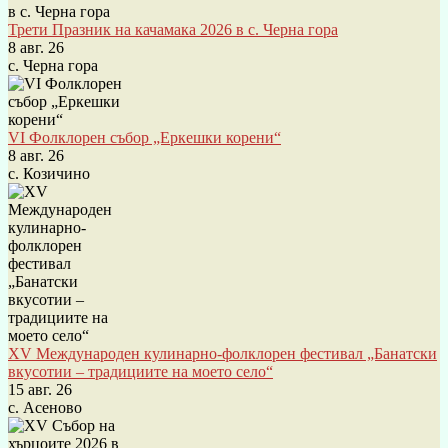
Трети Празник на качамака 2026 в с. Черна гора
8 авг. 26
с. Черна гора
VI Фолклорен събор „Еркешки корени“
8 авг. 26
с. Козичино
XV Международен кулинарно-фолклорен фестивал „Банатски
вкусотии – традициите на моето село“
15 авг. 26
с. Асеново