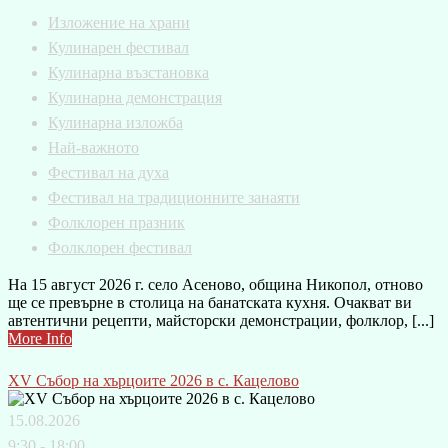
Изложение на храни
Кулинарен фестивал
Кулинарна възстановка
Кулинарна демонстрация
Кулинарна изложба
Най-важното
Фестивал на духа
Фестивал на традиционните занаяти
Фолклорен празник
Фолклорен фестивал
На 15 август 2026 г. село Асеново, община Никопол, отново
ще се превърне в столица на банатската кухня. Очакват ви
автентични рецепти, майсторски демонстрации, фолклор, [...]
More Info
XV Събор на хърцоите 2026 в с. Кацелово
15.08.2026
9:30 - 18:00