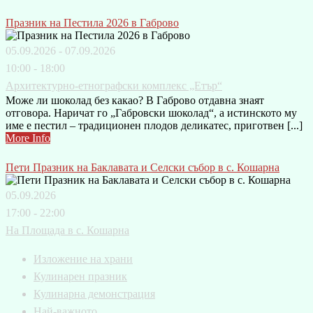
Празник на Пестила 2026 в Габрово
05.09.2026 - 07.09.2026
10:00 - 18:00
Архитектурно-етнографски комплекс „Етър“
Може ли шоколад без какао? В Габрово отдавна знаят
отговора. Наричат го „Габровски шоколад“, а истинското му
име е пестил – традиционен плодов деликатес, приготвен [...]
More Info
Пети Празник на Баклавата и Селски събор в с. Кошарна
05.09.2026
17:00 - 22:00
На Площада в с. Кошарна
Изложение на храни
Кулинарен празник
Кулинарна демонстрация
Най-важното