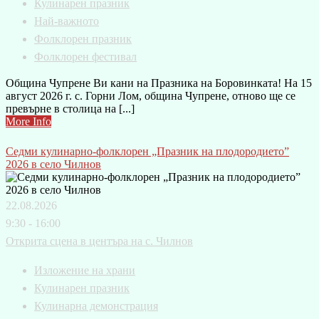
Кулинарен празник
Най-важното
Фолклорен празник
Фолклорен фестивал
Община Чупрене Ви кани на Празника на Боровинката! На 15
август 2026 г. с. Горни Лом, община Чупрене, отново ще се
превърне в столица на [...]
More Info
Седми кулинарно-фолклорен „Празник на плодородието”
2026 в село Чилнов
22.08.2026
9:30 - 16:00
Открита сцена в центъра на с. Чилнов
Изложение на храни
Кулинарен празник
Кулинарна демонстрация