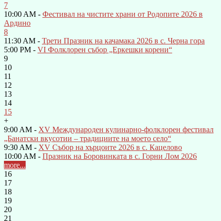
7
10:00 AM -
Фестивал на чистите храни от Родопите 2026 в
Ардино
8
11:30 AM -
Трети Празник на качамака 2026 в с. Черна гора
5:00 PM -
VI Фолклорен събор „Еркешки корени“
9
10
11
12
13
14
15
+
9:00 AM -
XV Международен кулинарно-фолклорен фестивал
„Банатски вкусотии – традициите на моето село“
9:30 AM -
XV Събор на хърцоите 2026 в с. Кацелово
10:00 AM -
Празник на Боровинката в с. Горни Лом 2026
more...
16
17
18
19
20
21