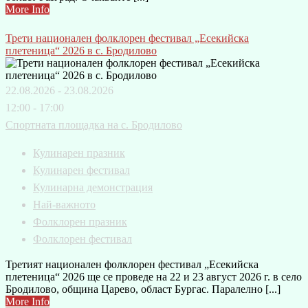
More Info
Трети национален фолклорен фестивал „Есекийска
плетеница“ 2026 в с. Бродилово
22.08.2026 - 23.08.2026
12:00 - 17:00
Спортната площадка на с. Бродилово
Кулинарен празник
Кулинарен фестивал
Кулинарна демонстрация
Най-важното
Фолклорен празник
Фолклорен фестивал
Третият национален фолклорен фестивал „Есекийска
плетеница“ 2026 ще се проведе на 22 и 23 август 2026 г. в село
Бродилово, община Царево, област Бургас. Паралелно [...]
More Info