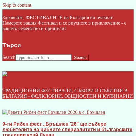
Skip to content
Click Here
Здравейте, ФЕСТИВАЛИТЕ на България ви очакват.
Намерете вашия Фестивал и се впуснете в приключение - с
вашето семейство и приятели!
Търси
Search
ФЕСТИВАЛИТЕ НА БЪЛГАРИЯ I БГ
ТРАДИЦИОННИ ФЕСТИВАЛИ, СЪБОРИ И СЪБИТИЯ В
БЪЛГАРИЯ - ФОЛКЛОРНИ, ОБЩНОСТНИ И КУЛИНАРНИ
9-ти Рибен фест „Бръшлен ’26“ ще събере
любителите на рибните специалитети и българските
традиции край Дунав