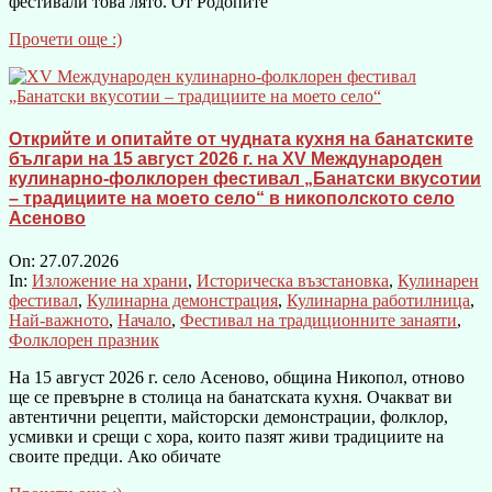
фестивали това лято. От Родопите
Прочети още :)
Открийте и опитайте от чудната кухня на банатските
българи на 15 август 2026 г. на XV Международен
кулинарно-фолклорен фестивал „Банатски вкусотии
– традициите на моето село“ в никополското село
Асеново
On:
27.07.2026
In:
Изложение на храни
,
Историческа възстановка
,
Кулинарен
фестивал
,
Кулинарна демонстрация
,
Кулинарна работилница
,
Най-важното
,
Начало
,
Фестивал на традиционните занаяти
,
Фолклорен празник
На 15 август 2026 г. село Асеново, община Никопол, отново
ще се превърне в столица на банатската кухня. Очакват ви
автентични рецепти, майсторски демонстрации, фолклор,
усмивки и срещи с хора, които пазят живи традициите на
своите предци. Ако обичате