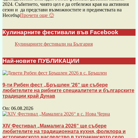
2024. Събитието, чиято цел е да отбележи края на активния
сезон и да представи възможностите и предимствата на
Несебър
Прочети още 🙂
Кулинарните фестивали във Facebook
Кулинарните фестивали на България
Най-новите ПУБЛИКАЦИИ
9-ти Рибен фест „Бръшлен ’26“ ще събере
любителите на рибните специалитети и българските
традиции край Дунав
On:
06.08.2026
XIV Фестивал „Мамалига 2026“ ще събере
любителите на традиционната кухня, фолклора и
историческото наследство в тутраканското село