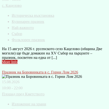
с. Кацелово
Историческа възстановка
Кулинарен празник
Най-важното
Събор
Фолклорен празник
На 15 август 2026 г. русенското село Кацелово (община Две
могили) ще бъде домакин на XV Събор на хърцоите –
празник, посветен на една от [...]
More Info
Празник на Боровинката в с. Горни Лом 2026
15.08.2026
10:00 - 22:00
Площад пред Кметството
Изложение на храни