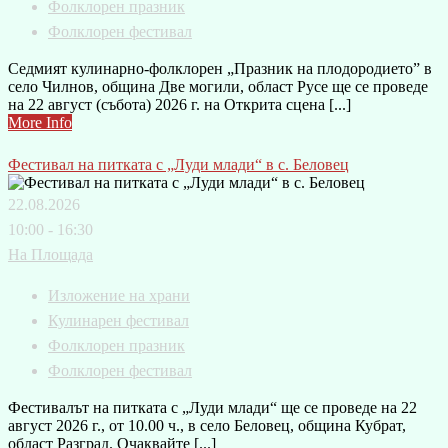
Фолклорен празник
Фолклорен фестивал
Седмият кулинарно-фолклорен „Празник на плодородието” в
село Чилнов, община Две могили, област Русе ще се проведе
на 22 август (събота) 2026 г. на Открита сцена [...]
More Info
Фестивал на питката с „Луди млади“ в с. Беловец
22.08.2026
10:00 - 16:30
На Площада
Изложение на храни
Кулинарен фестивал
Фолклорен празник
Фолклорен фестивал
Фестивалът на питката с „Луди млади“ ще се проведе на 22
август 2026 г., от 10.00 ч., в село Беловец, община Кубрат,
област Разград. Очаквайте [...]