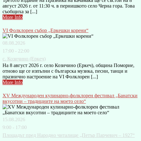
Третото издание на Празника на качамака ще се състои на 8
август 2026 г. от 11:30 ч. в пернишкото село Черна гора. Това
съобщиха за [...]
More Info
VI Фолклорен събор „Еркешки корени“
08.08.2026
17:00 - 22:00
с. Козичино (Еркеч)
На 8 август 2026 г. село Козичино (Еркеч), община Поморие,
отново ще се изпълни с българска музика, песни, танци и
празнично настроение на VI Фолклорен [...]
More Info
XV Международен кулинарно-фолклорен фестивал „Банатски
вкусотии – традициите на моето село“
15.08.2026
9:00 - 17:00
Площадът пред Народно читалище „Петър Парчевич – 1927“