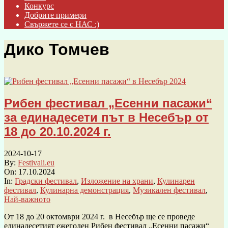
Конкурс
Добрите примери
Свържете се с НАС :)
Дико Томчев
Рибен фестивал „Есенни пасажи“
за единадесети път в Несебър от
18 до 20.10.2024 г.
2024-10-17
By:
Festivali.eu
On:
17.10.2024
In:
Градски фестивал
,
Изложение на храни
,
Кулинарен
фестивал
,
Кулинарна демонстрация
,
Музикален фестивал
,
Най-важното
От 18 до 20 октомври 2024 г. в Несебър ще се проведе
единадесетият ежегоден Рибен фестивал „Есенни пасажи“