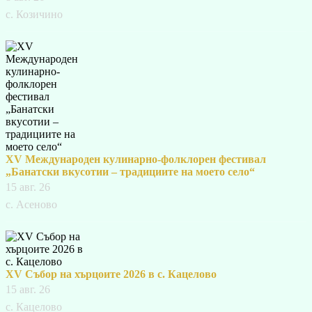
с. Козичино
XV Международен кулинарно-фолклорен фестивал
„Банатски вкусотии – традициите на моето село“
15 авг. 26
с. Асеново
XV Събор на хърцоите 2026 в с. Кацелово
15 авг. 26
с. Кацелово