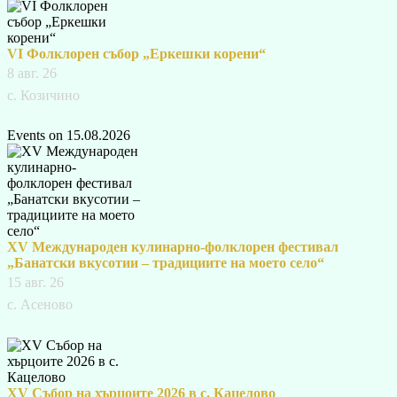
VI Фолклорен събор „Еркешки корени“
8 авг. 26
с. Козичино
Events on 15.08.2026
XV Международен кулинарно-фолклорен фестивал
„Банатски вкусотии – традициите на моето село“
15 авг. 26
с. Асеново
XV Събор на хърцоите 2026 в с. Кацелово