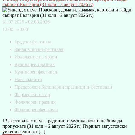
събират България (31 юли - 2 август 2026 г.)
31.07.2026 - 02.08.2026
12:00 - 20:00
Градски фестивал
Занаятчийски фестивал
Изложение на храни
Кулинарен празник
Кулинарен фестивал
Най-важното
Предстоящи Кулинарни празници и фестивали
Фермерски пазар
Фолклорен празник
Фолклорен фестивал
13 фестивала с вкус, традиции и музика, които не бива да
пропускате (31 юли – 2 август 2026 г.) Първият августовски
уикенд е един от [...]