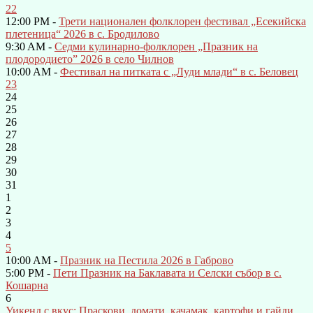
22
12:00 PM -
Трети национален фолклорен фестивал „Есекийска
плетеница“ 2026 в с. Бродилово
9:30 AM -
Седми кулинарно-фолклорен „Празник на
плодородието” 2026 в село Чилнов
10:00 AM -
Фестивал на питката с „Луди млади“ в с. Беловец
23
24
25
26
27
28
29
30
31
1
2
3
4
5
10:00 AM -
Празник на Пестила 2026 в Габрово
5:00 PM -
Пети Празник на Баклавата и Селски събор в с.
Кошарна
6
Уикенд с вкус: Праскови, домати, качамак, картофи и гайди