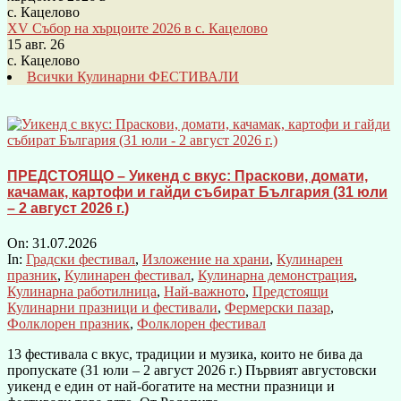
XV Събор на хърцоите 2026 в с. Кацелово
15 авг. 26
с. Кацелово
Всички Кулинарни ФЕСТИВАЛИ
ПРЕДСТОЯЩО – Уикенд с вкус: Праскови, домати,
качамак, картофи и гайди събират България (31 юли
– 2 август 2026 г.)
On:
31.07.2026
In:
Градски фестивал
,
Изложение на храни
,
Кулинарен
празник
,
Кулинарен фестивал
,
Кулинарна демонстрация
,
Кулинарна работилница
,
Най-важното
,
Предстоящи
Кулинарни празници и фестивали
,
Фермерски пазар
,
Фолклорен празник
,
Фолклорен фестивал
13 фестивала с вкус, традиции и музика, които не бива да
пропускате (31 юли – 2 август 2026 г.) Първият августовски
уикенд е един от най-богатите на местни празници и