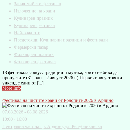
Занаятчийски фестивал
Изложение на храни
Кулинарен празник
Кулинарен фестивал
Най-важното
Предстоящи Кулинарни празници и фестивали
Фермерски пазар
Фолклорен празник
Фолклорен фестивал
13 фестивала с вкус, традиции и музика, които не бива да
пропускате (31 юли – 2 август 2026 г.) Първият августовски
уикенд е един от [...]
More Info
Фестивал на чистите храни от Родопите 2026 в Ардино
07.08.2026 - 08.08.2026
10:00 - 16:00
Централна част на гр. Ардино, ул. Републиканска