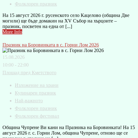
Фолклорен празник
На 15 август 2026 г. русенското село Кацелово (община Две
могили) ще бъде домакин на XV Събор на хърцоите –
празник, посветен на една от [...]
More Info
Празник на Боровинката в с. Горни Лом 2026
15.08.2026
10:00 - 22:00
Площад пред Кметството
Изложение на храни
Кулинарен празник
Най-важното
Фолклорен празник
Фолклорен фестивал
Община Чупрене Ви кани на Празника на Боровинката! На 15
август 2026 г. с. Горни Лом, община Чупрене, отново ще се