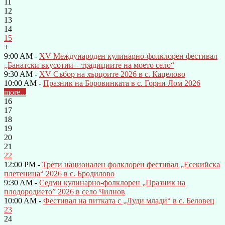
11
12
13
14
15
+
9:00 AM -
XV Международен кулинарно-фолклорен фестивал
„Банатски вкусотии – традициите на моето село“
9:30 AM -
XV Събор на хърцоите 2026 в с. Кацелово
10:00 AM -
Празник на Боровинката в с. Горни Лом 2026
more...
16
17
18
19
20
21
22
12:00 PM -
Трети национален фолклорен фестивал „Есекийска
плетеница“ 2026 в с. Бродилово
9:30 AM -
Седми кулинарно-фолклорен „Празник на
плодородието” 2026 в село Чилнов
10:00 AM -
Фестивал на питката с „Луди млади“ в с. Беловец
23
24