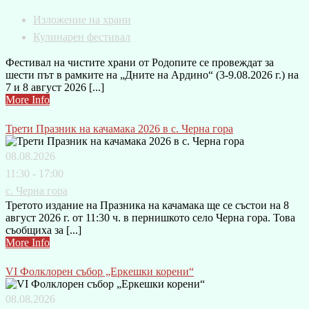
Изложение на храни
Кулинарен фестивал
Фестивал на чистите храни от Родопите се провеждат за
шести път в рамките на „Дните на Ардино“ (3-9.08.2026 г.) на
7 и 8 август 2026 [...]
More Info
Трети Празник на качамака 2026 в с. Черна гора
08.08.2026
11:30 - 17:00
с. Черна гора
Третото издание на Празника на качамака ще се състои на 8
август 2026 г. от 11:30 ч. в пернишкото село Черна гора. Това
съобщиха за [...]
More Info
VI Фолклорен събор „Еркешки корени“
08.08.2026