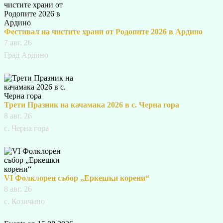
Фестивал на чистите храни от Родопите 2026 в Ардино
7 авг. 26
Град Ардино
Трети Празник на качамака 2026 в с. Черна гора
8 авг. 26
с. Черна гора
VI Фолклорен събор „Еркешки корени“
8 авг. 26
с. Козичино