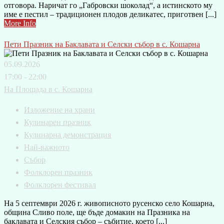
отговора. Наричат го „Габровски шоколад“, а истинското му
име е пестил – традиционен плодов деликатес, приготвен [...]
More Info
Пети Празник на Баклавата и Селски събор в с. Кошарна
05.09.2026
17:00 - 22:00
На Площада в с. Кошарна
Изложение на храни
Кулинарен празник
Кулинарна демонстрация
Най-важното
Събор
Фолклорен празник
Фолклорен фестивал
На 5 септември 2026 г. живописното русенско село Кошарна,
община Сливо поле, ще бъде домакин на Празника на
баклавата и Селския събор – събитие, което [...]