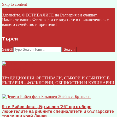
Skip to content
Click Here
Здравейте, ФЕСТИВАЛИТЕ на България ви очакват.
Намерете вашия Фестивал и се впуснете в приключение - с
вашето семейство и приятели!
Търси
Search
ФЕСТИВАЛИТЕ НА БЪЛГАРИЯ I БГ
ТРАДИЦИОННИ ФЕСТИВАЛИ, СЪБОРИ И СЪБИТИЯ В
БЪЛГАРИЯ - ФОЛКЛОРНИ, ОБЩНОСТНИ И КУЛИНАРНИ
9-ти Рибен фест „Бръшлен ’26“ ще събере
любителите на рибните специалитети и българските
традиции край Дунав