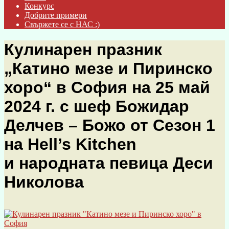
Конкурс
Добрите примери
Свържете се с НАС :)
Кулинарен празник
„Катино мезе и Пиринско
хоро“ в София на 25 май
2024 г. с шеф Божидар
Делчев – Божо от Сезон 1
на Hell’s Kitchen
и народната певица Деси
Николова