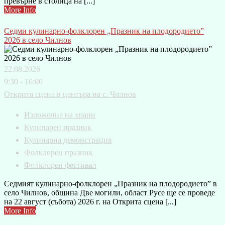
превърне в столица на [...]
More Info
Седми кулинарно-фолклорен „Празник на плодородието”
2026 в село Чилнов
22.08.2026
9:30 - 16:00
Открита сцена в центъра на с. Чилнов
Изложение на храни
Кулинарен празник
Кулинарна демонстрация
Фолклорен празник
Фолклорен фестивал
Седмият кулинарно-фолклорен „Празник на плодородието” в
село Чилнов, община Две могили, област Русе ще се проведе
на 22 август (събота) 2026 г. на Открита сцена [...]
More Info