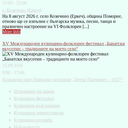
17:00 - 22:00
с. Козичино (Еркеч)
На 8 август 2026 г. село Козичино (Еркеч), община Поморие,
отново ще се изпълни с българска музика, песни, танци и
празнично настроение на VI Фолклорен [...]
More Info
XV Международен кулинарно-фолклорен фестивал „Банатски
вкусотии – традициите на моето село“
15.08.2026
9:00 - 17:00
Площадът пред Народно читалище „Петър Парчевич – 1927“
Изложение на храни
Кулинарен фестивал
Кулинарна възстановка
Кулинарна демонстрация
Кулинарна изложба
Най-важното