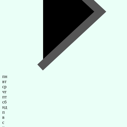
пн
вт
ср
чт
пт
сб
нд
п
в
с