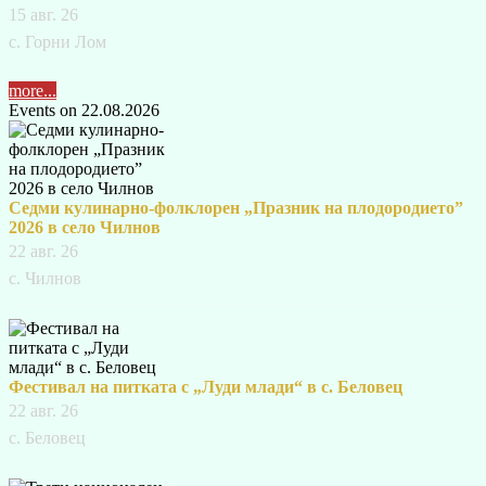
15 авг. 26
с. Горни Лом
more...
Events on 22.08.2026
Седми кулинарно-фолклорен „Празник на плодородието”
2026 в село Чилнов
22 авг. 26
с. Чилнов
Фестивал на питката с „Луди млади“ в с. Беловец
22 авг. 26
с. Беловец