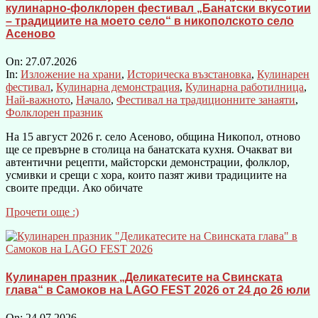
кулинарно-фолклорен фестивал „Банатски вкусотии
– традициите на моето село“ в никополското село
Асеново
On:
27.07.2026
In:
Изложение на храни
,
Историческа възстановка
,
Кулинарен
фестивал
,
Кулинарна демонстрация
,
Кулинарна работилница
,
Най-важното
,
Начало
,
Фестивал на традиционните занаяти
,
Фолклорен празник
На 15 август 2026 г. село Асеново, община Никопол, отново
ще се превърне в столица на банатската кухня. Очакват ви
автентични рецепти, майсторски демонстрации, фолклор,
усмивки и срещи с хора, които пазят живи традициите на
своите предци. Ако обичате
Прочети още :)
Кулинарен празник „Деликатесите на Свинската
глава“ в Самоков на LAGO FEST 2026 от 24 до 26 юли
On:
24.07.2026