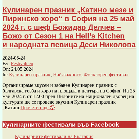
Кулинарен празник „Катино мезе и
Пиринско хоро“ в София на 25 май
2024 г. с шеф Божидар Делчев –
Божо от Сезон 1 на Hell’s Kitchen
и народната певица Деси Николова
2024-05-24
By:
Festivali.eu
On:
24.05.2024
In:
Кулинарен празник
,
Най-важното
,
Фолклорен фестивал
Организираме вкусен и забавен Кулинарен празник с
българска гозба и хоро на площада в центъра на София! На 25
май 2024 г. от 12.00 пред Пилоните на Национален дворец на
културата ще се проведе вкусния Кулинарен празник
„Катино
Прочети още 🙂
Кулинарните фестивали във Facebook
Кулинарните фестивали на България