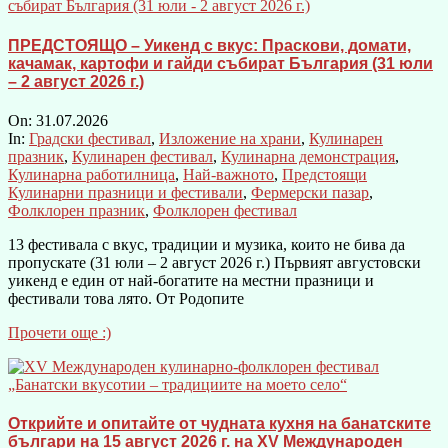
ПРЕДСТОЯЩО – Уикенд с вкус: Праскови, домати,
качамак, картофи и гайди събират България (31 юли
– 2 август 2026 г.)
On:
31.07.2026
In:
Градски фестивал
,
Изложение на храни
,
Кулинарен
празник
,
Кулинарен фестивал
,
Кулинарна демонстрация
,
Кулинарна работилница
,
Най-важното
,
Предстоящи
Кулинарни празници и фестивали
,
Фермерски пазар
,
Фолклорен празник
,
Фолклорен фестивал
13 фестивала с вкус, традиции и музика, които не бива да
пропускате (31 юли – 2 август 2026 г.) Първият августовски
уикенд е един от най-богатите на местни празници и
фестивали това лято. От Родопите
Прочети още :)
Открийте и опитайте от чудната кухня на банатските
българи на 15 август 2026 г. на XV Международен