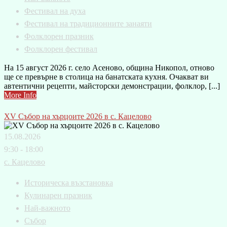
Фестивал на духа
Фестивал на традиционните занаяти
Фолклорен празник
Фолклорен фестивал
На 15 август 2026 г. село Асеново, община Никопол, отново
ще се превърне в столица на банатската кухня. Очакват ви
автентични рецепти, майсторски демонстрации, фолклор, [...]
More Info
XV Събор на хърцоите 2026 в с. Кацелово
15.08.2026
9:30 - 18:00
с. Кацелово
Историческа възстановка
Кулинарен празник
Най-важното
Събор