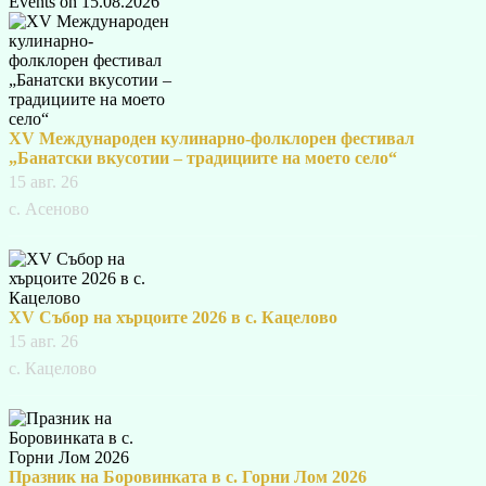
Events on 15.08.2026
XV Международен кулинарно-фолклорен фестивал
„Банатски вкусотии – традициите на моето село“
15 авг. 26
с. Асеново
XV Събор на хърцоите 2026 в с. Кацелово
15 авг. 26
с. Кацелово
Празник на Боровинката в с. Горни Лом 2026