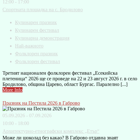
12:00 - 17:00
Спортната площадка на с. Бродилово
Кулинарен празник
Кулинарен фестивал
Кулинарна демонстрация
Най-важното
Фолклорен празник
Фолклорен фестивал
Третият национален фолклорен фестивал „Есекийска
плетеница“ 2026 ще се проведе на 22 и 23 август 2026 г. в село
Бродилово, община Царево, област Бургас. Паралелно [...]
More Info
Празник на Пестила 2026 в Габрово
05.09.2026 - 07.09.2026
10:00 - 18:00
Архитектурно-етнографски комплекс „Етър“
Може ли шоколад без какао? В Габрово отдавна знаят