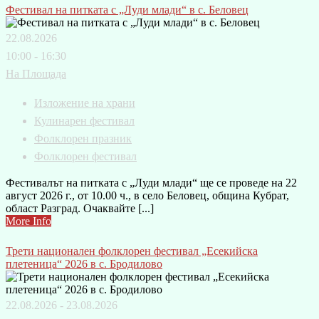
Фестивал на питката с „Луди млади“ в с. Беловец
22.08.2026
10:00 - 16:30
На Площада
Изложение на храни
Кулинарен фестивал
Фолклорен празник
Фолклорен фестивал
Фестивалът на питката с „Луди млади“ ще се проведе на 22
август 2026 г., от 10.00 ч., в село Беловец, община Кубрат,
област Разград. Очаквайте [...]
More Info
Трети национален фолклорен фестивал „Есекийска
плетеница“ 2026 в с. Бродилово
22.08.2026 - 23.08.2026