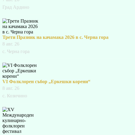
Град Ардино
Трети Празник на качамака 2026 в с. Черна гора
8 авг. 26
с. Черна гора
VI Фолклорен събор „Еркешки корени“
8 авг. 26
с. Козичино