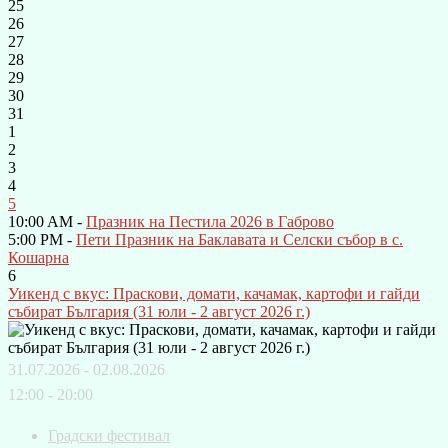
25
26
27
28
29
30
31
1
2
3
4
5
10:00 AM -
Празник на Пестила 2026 в Габрово
5:00 PM -
Пети Празник на Баклавата и Селски събор в с.
Кошарна
6
Уикенд с вкус: Праскови, домати, качамак, картофи и гайди
събират България (31 юли - 2 август 2026 г.)
31.07.2026 - 02.08.2026
12:00 - 20:00
Градски фестивал