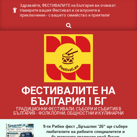
Skip
Здравейте, ФЕСТИВАЛИТЕ на България ви очакват.
Намерете вашия Фестивал и се впуснете в
to
приключение - с вашето семейство и приятели!
content
Search
ФЕСТИВАЛИТЕ НА
БЪЛГАРИЯ I БГ
ТРАДИЦИОННИ ФЕСТИВАЛИ, СЪБОРИ И СЪБИТИЯ В
БЪЛГАРИЯ - ФОЛКЛОРНИ, ОБЩНОСТНИ И КУЛИНАРНИ
9-ти Рибен фест „Бръшлен ’26“ ще събере
любителите на рибните специалитети и
българските традиции край Дунав