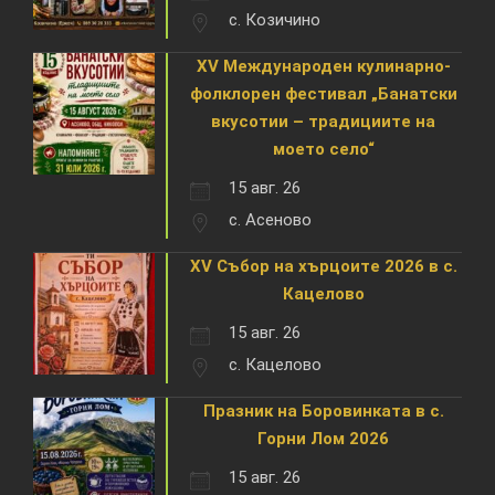
с. Козичино
XV Международен кулинарно-
фолклорен фестивал „Банатски
вкусотии – традициите на
моето село“
15 авг. 26
с. Асеново
XV Събор на хърцоите 2026 в с.
Кацелово
15 авг. 26
с. Кацелово
Празник на Боровинката в с.
Горни Лом 2026
15 авг. 26