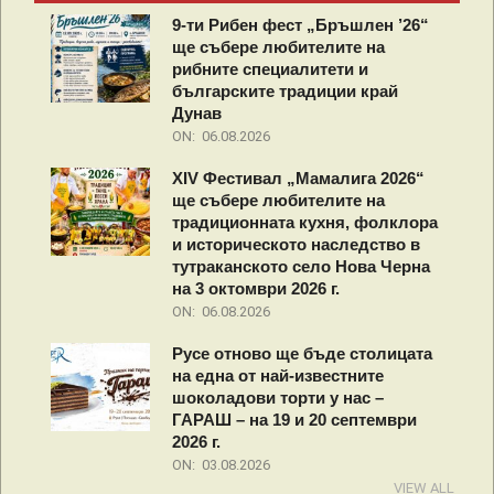
9-ти Рибен фест „Бръшлен ’26“
ще събере любителите на
рибните специалитети и
българските традиции край
Дунав
ON:
06.08.2026
XIV Фестивал „Мамалига 2026“
ще събере любителите на
традиционната кухня, фолклора
и историческото наследство в
тутраканското село Нова Черна
на 3 октомври 2026 г.
ON:
06.08.2026
Русе отново ще бъде столицата
на една от най-известните
шоколадови торти у нас –
ГАРАШ – на 19 и 20 септември
2026 г.
ON:
03.08.2026
VIEW ALL