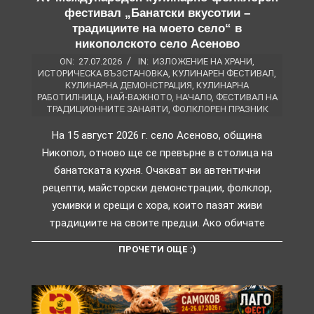
фестивал „Банатски вкусотии –
традициите на моето село“ в
никополското село Асеново
ON:
27.07.2026
IN:
ИЗЛОЖЕНИЕ НА ХРАНИ
,
ИСТОРИЧЕСКА ВЪЗСТАНОВКА
,
КУЛИНАРЕН ФЕСТИВАЛ
,
КУЛИНАРНА ДЕМОНСТРАЦИЯ
,
КУЛИНАРНА
РАБОТИЛНИЦА
,
НАЙ-ВАЖНОТО
,
НАЧАЛО
,
ФЕСТИВАЛ НА
ТРАДИЦИОННИТЕ ЗАНАЯТИ
,
ФОЛКЛОРЕН ПРАЗНИК
На 15 август 2026 г. село Асеново, община
Никопол, отново ще се превърне в столица на
банатската кухня. Очакват ви автентични
рецепти, майсторски демонстрации, фолклор,
усмивки и срещи с хора, които пазят живи
традициите на своите предци. Ако обичате
ПРОЧЕТИ ОЩЕ :)