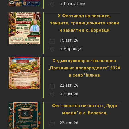
с. Горни Лом
X Фестивал на песните,
танците, традиционните храни
и занаяти в с. Боровци
15 авг. 26
с. Боровци
Седми кулинарно-фолклорен
„Празник на плодородието” 2026
в село Чилнов
22 авг. 26
с. Чилнов
Фестивал на питката с „Луди
млади“ в с. Беловец
22 авг. 26