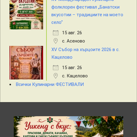
фолклорен фестивал „Банатски
вкусотии – традициите на моето
село“
15 авг. 26
с. Асеново
XV Събор на хърцоите 2026 в с.
Кацелово
15 авг. 26
с. Кацелово
Всички Кулинарни ФЕСТИВАЛИ