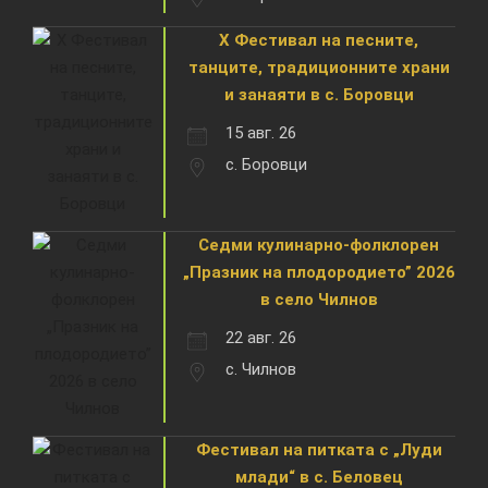
X Фестивал на песните,
танците, традиционните храни
и занаяти в с. Боровци
15 авг. 26
с. Боровци
Седми кулинарно-фолклорен
„Празник на плодородието” 2026
в село Чилнов
22 авг. 26
с. Чилнов
Фестивал на питката с „Луди
млади“ в с. Беловец