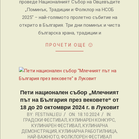
проведе Националният Събор на Овцевъдите
„Поминък, Традиции и Фолклор на НСОБ
2025“ – най-голямото пролетно събитие на
открито в България. Три дни поминък и чиста
българска храна, традиции и
ПРОЧЕТИ ОЩЕ 🙂
Пети национален събор „Млечният
път на България през вековете“ от
18 до 20 октомври 2024 г. в Луковит
2024-
BY:
FESTIVALI.EU
ON:
18.10.2024
IN:
ГРАДСКИ ФЕСТИВАЛ
,
КУЛИНАРЕН КОНКУРС
,
10-
КУЛИНАРЕН ФЕСТИВАЛ
,
КУЛИНАРНА
18
ДЕМОНСТРАЦИЯ
,
КУЛИНАРНА РАБОТИЛНИЦА
,
НАЙ-ВАЖНОТО
,
ФОЛКЛОРЕН ФЕСТИВАЛ