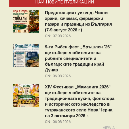
НАЙ-НОВИТЕ ПУБЛИКАЦИИ
Предстоящият уикенд: Чисти
храни, качамак, фермерски
пазари и празници из България
(7-9 август 2026 г.)
ON:
07.08.2026
9-ти Рибен фест „Бръшлен ’26“
ще събере любителите на
рибните специалитети и
българските традиции край
Дунав
ON:
06.08.2026
XIV Фестивал „Мамалига 2026“
ще събере любителите на
традиционната кухня, фолклора
и историческото наследство в
тутраканското село Нова Черна
на 3 октомври 2026 г.
ON:
06.08.2026
VIEW ALL