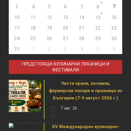
+
9
3
4
5
6
7
8
+
10
11
12
13
14
16
15
17
18
19
20
21
22
23
24
25
26
27
28
29
30
31
1
2
3
4
6
5
ПРЕДСТОЯЩИ КУЛИНАРНИ ПРАЗНИЦИ И
ФЕСТИВАЛИ
Чисти храни, качамак,
фермерски пазари и празници из
България (7-9 август 2026 г.)
7 авг. 26
XV Международен кулинарно-