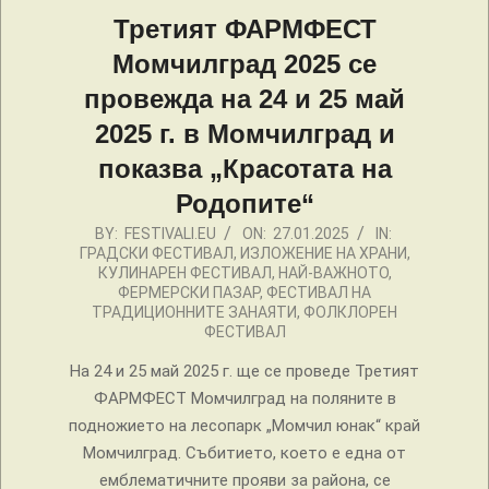
Третият ФАРМФЕСТ
Момчилград 2025 се
провежда на 24 и 25 май
2025 г. в Момчилград и
показва „Красотата на
Родопите“
2025-
BY:
FESTIVALI.EU
ON:
27.01.2025
IN:
ГРАДСКИ ФЕСТИВАЛ
,
ИЗЛОЖЕНИЕ НА ХРАНИ
,
01-
КУЛИНАРЕН ФЕСТИВАЛ
,
НАЙ-ВАЖНОТО
,
27
ФЕРМЕРСКИ ПАЗАР
,
ФЕСТИВАЛ НА
ТРАДИЦИОННИТЕ ЗАНАЯТИ
,
ФОЛКЛОРЕН
ФЕСТИВАЛ
На 24 и 25 май 2025 г. ще се проведе Третият
ФАРМФЕСТ Момчилград на поляните в
подножието на лесопарк „Момчил юнак“ край
Момчилград. Събитието, което е една от
емблематичните прояви за района, се