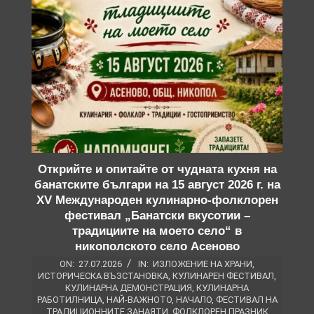
Открийте и опитайте от чудната кухня на
банатските българи на 15 август 2026 г. на
XV Международен кулинарно-фолклорен
фестивал „Банатски вкусотии –
традициите на моето село“ в
никополското село Асеново
ON:
27.07.2026
IN:
ИЗЛОЖЕНИЕ НА ХРАНИ
,
ИСТОРИЧЕСКА ВЪЗСТАНОВКА
,
КУЛИНАРЕН ФЕСТИВАЛ
,
КУЛИНАРНА ДЕМОНСТРАЦИЯ
,
КУЛИНАРНА
РАБОТИЛНИЦА
,
НАЙ-ВАЖНОТО
,
НАЧАЛО
,
ФЕСТИВАЛ НА
ТРАДИЦИОННИТЕ ЗАНАЯТИ
,
ФОЛКЛОРЕН ПРАЗНИК