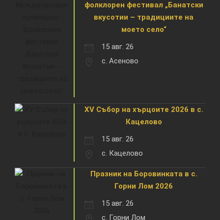
фолклорен фестивал „Банатски
вкусотии – традициите на
моето село“
15 авг. 26
с. Асеново
XV Събор на хърцоите 2026 в с.
Кацелово
15 авг. 26
с. Кацелово
Празник на Боровинката в с.
Горни Лом 2026
15 авг. 26
с. Горни Лом