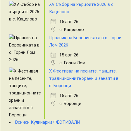
XV Събор на хърцоите 2026 в с.
Кацелово
15 авг. 26
с. Кацелово
Празник на Боровинката в с. Горни
Лом 2026
15 авг. 26
с. Горни Лом
X Фестивал на песните, танците,
традиционните храни и занаяти в
с. Боровци
15 авг. 26
с. Боровци
Всички Кулинарни ФЕСТИВАЛИ