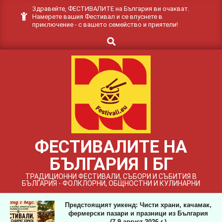
Skip
Здравейте, ФЕСТИВАЛИТЕ на България ви очакват.
Намерете вашия Фестивал и се впуснете в
to
приключение - с вашето семейство и приятели!
content
Search
ФЕСТИВАЛИТЕ НА
БЪЛГАРИЯ I БГ
ТРАДИЦИОННИ ФЕСТИВАЛИ, СЪБОРИ И СЪБИТИЯ В
БЪЛГАРИЯ - ФОЛКЛОРНИ, ОБЩНОСТНИ И КУЛИНАРНИ
Предстоящият уикенд: Чисти храни, качамак,
фермерски пазари и празници из България
(7-9 август 2026 г.)