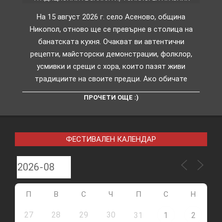
На 15 август 2026 г. село Асеново, община
Никопол, отново ще се превърне в столица на
банатската кухня. Очакват ви автентични
рецепти, майсторски демонстрации, фолклор,
усмивки и срещи с хора, които пазят живи
традициите на своите предци. Ако обичате
ПРОЧЕТИ ОЩЕ :)
ФЕСТИВАЛЕН КАЛЕНДАР
П
В
С
Ч
П
С
Н
27
28
29
30
31
1
2