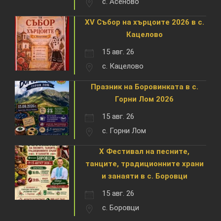
с. Асеново
XV Събор на хърцоите 2026 в с.
Кацелово
15 авг. 26
с. Кацелово
Празник на Боровинката в с.
Горни Лом 2026
15 авг. 26
с. Горни Лом
X Фестивал на песните,
танците, традиционните храни
и занаяти в с. Боровци
15 авг. 26
с. Боровци