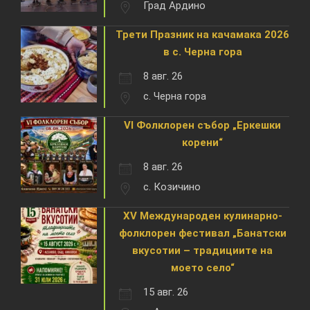
Град Ардино
Трети Празник на качамака 2026
в с. Черна гора
8 авг. 26
с. Черна гора
VI Фолклорен събор „Еркешки
корени“
8 авг. 26
с. Козичино
XV Международен кулинарно-
фолклорен фестивал „Банатски
вкусотии – традициите на
моето село“
15 авг. 26