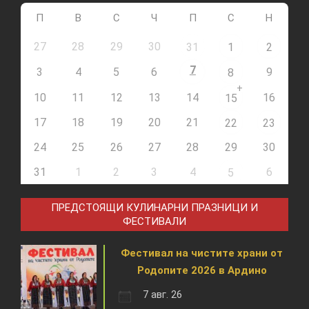
П
В
С
Ч
П
С
Н
27
28
29
30
31
1
2
7
3
4
5
6
9
8
+
10
11
12
13
14
16
15
17
18
19
20
21
22
23
24
25
26
27
28
29
30
31
1
2
3
4
6
5
ПРЕДСТОЯЩИ КУЛИНАРНИ ПРАЗНИЦИ И
ФЕСТИВАЛИ
Фестивал на чистите храни от
Родопите 2026 в Ардино
7 авг. 26