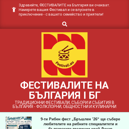
Skip
Здравейте, ФЕСТИВАЛИТЕ на България ви очакват.
Намерете вашия Фестивал и се впуснете в
to
приключение - с вашето семейство и приятели!
content
Search
ФЕСТИВАЛИТЕ НА
БЪЛГАРИЯ I БГ
ТРАДИЦИОННИ ФЕСТИВАЛИ, СЪБОРИ И СЪБИТИЯ В
БЪЛГАРИЯ - ФОЛКЛОРНИ, ОБЩНОСТНИ И КУЛИНАРНИ
9-ти Рибен фест „Бръшлен ’26“ ще събере
любителите на рибните специалитети и
българските традиции край Дунав