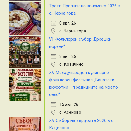
Трети Празник на качамака 2026 в
с. Черна гора
8 авг. 26
с. Черна гора
VI Фолклорен събор „Еркешки
корени“
8 авг. 26
с. Козичино
XV Международен кулинарно-
фолклорен фестивал „Банатски
вкусотии – традициите на моето
село“
15 авг. 26
с. Асеново
XV Събор на хърцоите 2026 в с.
Кацелово