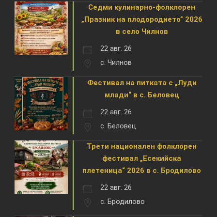
Седми кулинарно-фолклорен
„Празник на плодородието” 2026
в село Чилнов
22 авг. 26
с. Чилнов
Фестивал на питката с „Луди
млади“ в с. Беловец
22 авг. 26
с. Беловец
Трети национален фолклорен
фестивал „Есекийска
плетеница“ 2026 в с. Бродилово
22 авг. 26
с. Бродилово