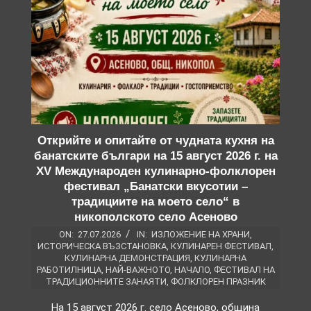
Открийте и опитайте от чудната кухня на
банатските българи на 15 август 2026 г. на
XV Международен кулинарно-фолклорен
фестивал „Банатски вкусотии –
традициите на моето село“ в
никополското село Асеново
ON:
27.07.2026
IN:
ИЗЛОЖЕНИЕ НА ХРАНИ
,
ИСТОРИЧЕСКА ВЪЗСТАНОВКА
,
КУЛИНАРЕН ФЕСТИВАЛ
,
КУЛИНАРНА ДЕМОНСТРАЦИЯ
,
КУЛИНАРНА
РАБОТИЛНИЦА
,
НАЙ-ВАЖНОТО
,
НАЧАЛО
,
ФЕСТИВАЛ НА
ТРАДИЦИОННИТЕ ЗАНАЯТИ
,
ФОЛКЛОРЕН ПРАЗНИК
На 15 август 2026 г. село Асеново, община