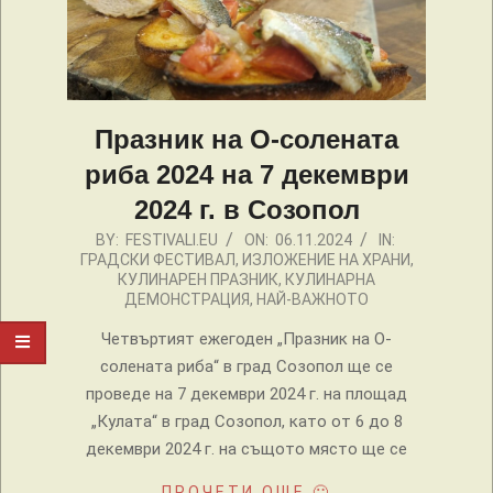
Празник на О-солената
риба 2024 на 7 декември
2024 г. в Созопол
2024-
BY:
FESTIVALI.EU
ON:
06.11.2024
IN:
ГРАДСКИ ФЕСТИВАЛ
,
ИЗЛОЖЕНИЕ НА ХРАНИ
,
11-
КУЛИНАРЕН ПРАЗНИК
,
КУЛИНАРНА
06
ДЕМОНСТРАЦИЯ
,
НАЙ-ВАЖНОТО
Четвъртият ежегоден „Празник на О-
солената риба“ в град Созопол ще се
проведе на 7 декември 2024 г. на площад
„Кулата“ в град Созопол, като от 6 до 8
декември 2024 г. на същото място ще се
ПРОЧЕТИ ОЩЕ 🙂