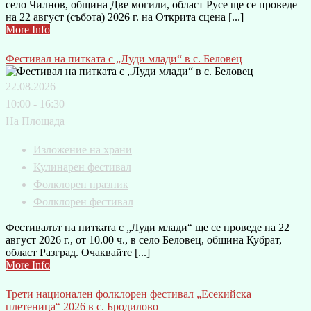
село Чилнов, община Две могили, област Русе ще се проведе
на 22 август (събота) 2026 г. на Открита сцена [...]
More Info
Фестивал на питката с „Луди млади“ в с. Беловец
22.08.2026
10:00 - 16:30
На Площада
Изложение на храни
Кулинарен фестивал
Фолклорен празник
Фолклорен фестивал
Фестивалът на питката с „Луди млади“ ще се проведе на 22
август 2026 г., от 10.00 ч., в село Беловец, община Кубрат,
област Разград. Очаквайте [...]
More Info
Трети национален фолклорен фестивал „Есекийска
плетеница“ 2026 в с. Бродилово