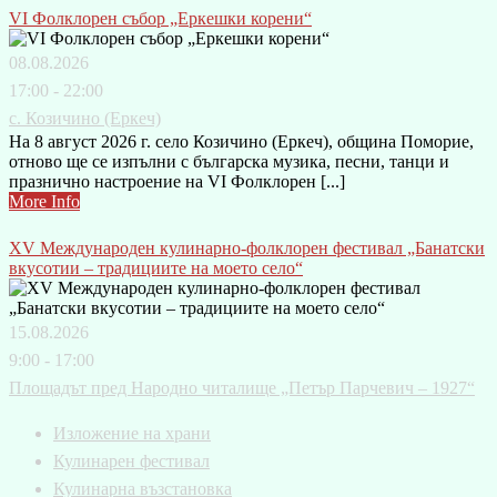
VI Фолклорен събор „Еркешки корени“
08.08.2026
17:00 - 22:00
с. Козичино (Еркеч)
На 8 август 2026 г. село Козичино (Еркеч), община Поморие,
отново ще се изпълни с българска музика, песни, танци и
празнично настроение на VI Фолклорен [...]
More Info
XV Международен кулинарно-фолклорен фестивал „Банатски
вкусотии – традициите на моето село“
15.08.2026
9:00 - 17:00
Площадът пред Народно читалище „Петър Парчевич – 1927“
Изложение на храни
Кулинарен фестивал
Кулинарна възстановка