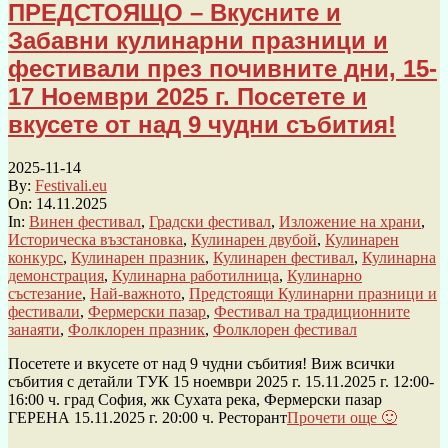
ПРЕДСТОЯЩО – Вкусните и
Забавни кулинарни празници и
фестивали през почивните дни, 15-
17 Ноември 2025 г. Посетете и
вкусете от над 9 чудни събития!
2025-11-14
By:
Festivali.eu
On:
14.11.2025
In:
Винен фестивал
,
Градски фестивал
,
Изложение на храни
,
Историческа възстановка
,
Кулинарен двубой
,
Кулинарен
конкурс
,
Кулинарен празник
,
Кулинарен фестивал
,
Кулинарна
демонстрация
,
Кулинарна работилница
,
Кулинарно
състезание
,
Най-важното
,
Предстоящи Кулинарни празници и
фестивали
,
Фермерски пазар
,
Фестивал на традиционните
занаяти
,
Фолклорен празник
,
Фолклорен фестивал
Посетете и вкусете от над 9 чудни събития! Виж всички
събития с детайли ТУК 15 ноември 2025 г. 15.11.2025 г. 12:00-
16:00 ч. град София, жк Сухата река, Фермерски пазар
ГЕРЕНА 15.11.2025 г. 20:00 ч. Ресторант
Прочети още 🙂