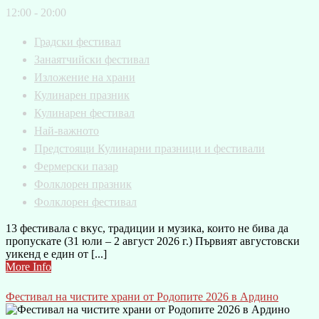
12:00 - 20:00
Градски фестивал
Занаятчийски фестивал
Изложение на храни
Кулинарен празник
Кулинарен фестивал
Най-важното
Предстоящи Кулинарни празници и фестивали
Фермерски пазар
Фолклорен празник
Фолклорен фестивал
13 фестивала с вкус, традиции и музика, които не бива да
пропускате (31 юли – 2 август 2026 г.) Първият августовски
уикенд е един от [...]
More Info
Фестивал на чистите храни от Родопите 2026 в Ардино