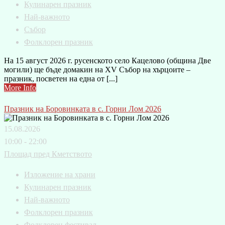
Кулинарен празник
Най-важното
Събор
Фолклорен празник
На 15 август 2026 г. русенското село Кацелово (община Две
могили) ще бъде домакин на XV Събор на хърцоите –
празник, посветен на една от [...]
More Info
Празник на Боровинката в с. Горни Лом 2026
15.08.2026
10:00 - 22:00
Площад пред Кметството
Изложение на храни
Кулинарен празник
Най-важното
Фолклорен празник
Фолклорен фестивал