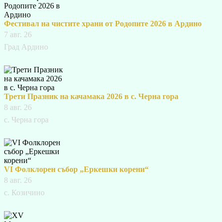
Фестивал на чистите храни от Родопите 2026 в Ардино
7 авг. 26
Град Ардино
Трети Празник на качамака 2026 в с. Черна гора
8 авг. 26
с. Черна гора
VI Фолклорен събор „Еркешки корени“
8 авг. 26
с. Козичино