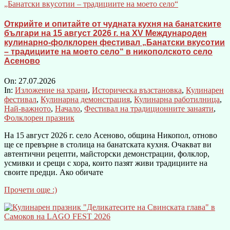
Открийте и опитайте от чудната кухня на банатските
българи на 15 август 2026 г. на XV Международен
кулинарно-фолклорен фестивал „Банатски вкусотии
– традициите на моето село“ в никополското село
Асеново
On:
27.07.2026
In:
Изложение на храни
,
Историческа възстановка
,
Кулинарен
фестивал
,
Кулинарна демонстрация
,
Кулинарна работилница
,
Най-важното
,
Начало
,
Фестивал на традиционните занаяти
,
Фолклорен празник
На 15 август 2026 г. село Асеново, община Никопол, отново
ще се превърне в столица на банатската кухня. Очакват ви
автентични рецепти, майсторски демонстрации, фолклор,
усмивки и срещи с хора, които пазят живи традициите на
своите предци. Ако обичате
Прочети още :)