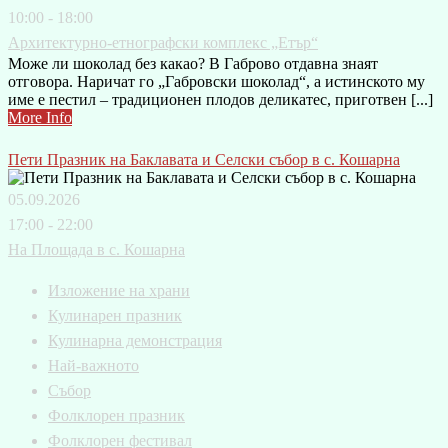
10:00 - 18:00
Архитектурно-етнографски комплекс „Етър“
Може ли шоколад без какао? В Габрово отдавна знаят
отговора. Наричат го „Габровски шоколад“, а истинското му
име е пестил – традиционен плодов деликатес, приготвен [...]
More Info
Пети Празник на Баклавата и Селски събор в с. Кошарна
05.09.2026
17:00 - 22:00
На Площада в с. Кошарна
Изложение на храни
Кулинарен празник
Кулинарна демонстрация
Най-важното
Събор
Фолклорен празник
Фолклорен фестивал