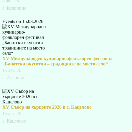
8 авг. 26
с. Козичино
Events on 15.08.2026
XV Международен кулинарно-фолклорен фестивал
„Банатски вкусотии – традициите на моето село“
15 авг. 26
с. Асеново
XV Събор на хърцоите 2026 в с. Кацелово
15 авг. 26
с. Кацелово