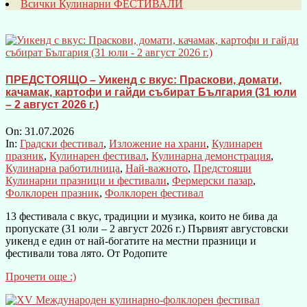
Всички Кулинарни ФЕСТИВАЛИ
ПРЕДСТОЯЩО – Уикенд с вкус: Праскови, домати,
качамак, картофи и гайди събират България (31 юли
– 2 август 2026 г.)
On:
31.07.2026
In:
Градски фестивал
,
Изложение на храни
,
Кулинарен
празник
,
Кулинарен фестивал
,
Кулинарна демонстрация
,
Кулинарна работилница
,
Най-важното
,
Предстоящи
Кулинарни празници и фестивали
,
Фермерски пазар
,
Фолклорен празник
,
Фолклорен фестивал
13 фестивала с вкус, традиции и музика, които не бива да
пропускате (31 юли – 2 август 2026 г.) Първият августовски
уикенд е един от най-богатите на местни празници и
фестивали това лято. От Родопите
Прочети още :)