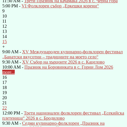
11:30 AM -
Трети Празник на качамака 2026 в с. Черна гора
5:00 PM -
VI Фолклорен събор „Еркешки корени“
9
10
11
12
13
14
15
+
9:00 AM -
XV Международен кулинарно-фолклорен фестивал
„Банатски вкусотии – традициите на моето село“
9:30 AM -
XV Събор на хърцоите 2026 в с. Кацелово
10:00 AM -
Празник на Боровинката в с. Горни Лом 2026
more...
16
17
18
19
20
21
22
12:00 PM -
Трети национален фолклорен фестивал „Есекийска
плетеница“ 2026 в с. Бродилово
9:30 AM -
Седми кулинарно-фолклорен „Празник на