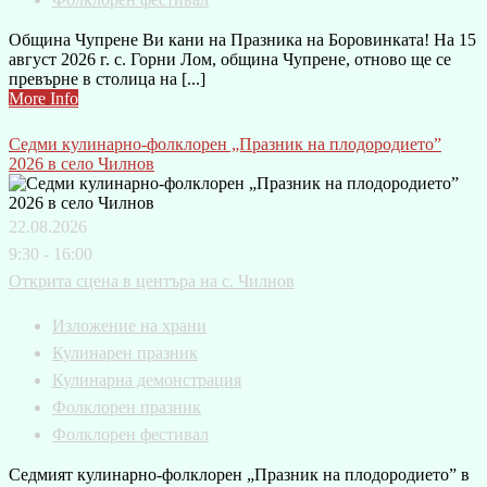
Община Чупрене Ви кани на Празника на Боровинката! На 15
август 2026 г. с. Горни Лом, община Чупрене, отново ще се
превърне в столица на [...]
More Info
Седми кулинарно-фолклорен „Празник на плодородието”
2026 в село Чилнов
22.08.2026
9:30 - 16:00
Открита сцена в центъра на с. Чилнов
Изложение на храни
Кулинарен празник
Кулинарна демонстрация
Фолклорен празник
Фолклорен фестивал
Седмият кулинарно-фолклорен „Празник на плодородието” в