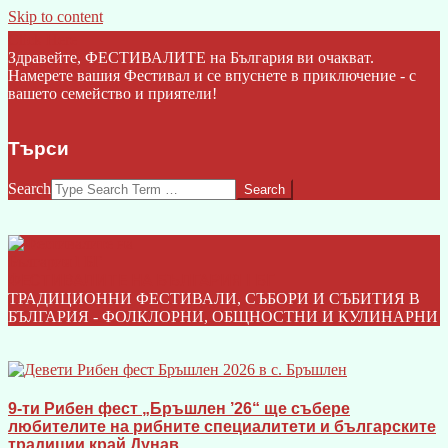
Skip to content
Click Here
Здравейте, ФЕСТИВАЛИТЕ на България ви очакват.
Намерете вашия Фестивал и се впуснете в приключение - с
вашето семейство и приятели!
Търси
Search
ФЕСТИВАЛИТЕ НА БЪЛГАРИЯ I БГ
ТРАДИЦИОННИ ФЕСТИВАЛИ, СЪБОРИ И СЪБИТИЯ В
БЪЛГАРИЯ - ФОЛКЛОРНИ, ОБЩНОСТНИ И КУЛИНАРНИ
9-ти Рибен фест „Бръшлен ’26“ ще събере
любителите на рибните специалитети и българските
традиции край Дунав