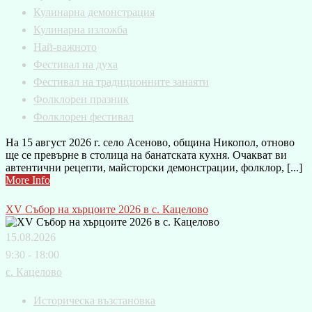
Кулинарна демонстрация
Кулинарна изложба
Най-важното
Фестивал на духа
Фестивал на традиционните занаяти
Фолклорен празник
Фолклорен фестивал
На 15 август 2026 г. село Асеново, община Никопол, отново
ще се превърне в столица на банатската кухня. Очакват ви
автентични рецепти, майсторски демонстрации, фолклор, [...]
More Info
XV Събор на хърцоите 2026 в с. Кацелово
15.08.2026
9:30 - 18:00
с. Кацелово
Историческа възстановка