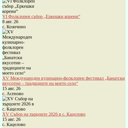
VI Фолклорен събор „Еркешки корени“
8 авг. 26
с. Козичино
XV Международен кулинарно-фолклорен фестивал „Банатски
вкусотии – традициите на моето село“
15 авг. 26
с. Асеново
XV Събор на хърцоите 2026 в с. Кацелово
15 авг. 26
с. Кацелово