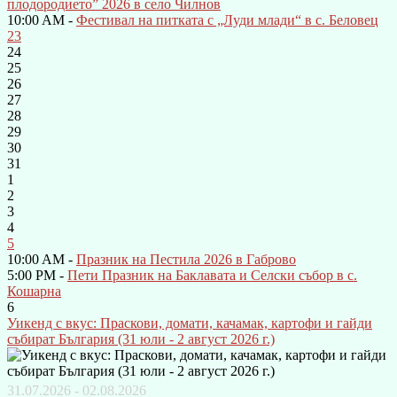
плодородието” 2026 в село Чилнов
10:00 AM -
Фестивал на питката с „Луди млади“ в с. Беловец
23
24
25
26
27
28
29
30
31
1
2
3
4
5
10:00 AM -
Празник на Пестила 2026 в Габрово
5:00 PM -
Пети Празник на Баклавата и Селски събор в с.
Кошарна
6
Уикенд с вкус: Праскови, домати, качамак, картофи и гайди
събират България (31 юли - 2 август 2026 г.)
31.07.2026 - 02.08.2026