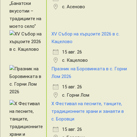
с. Асеново
XV Събор на хърцоите 2026 в с.
Кацелово
15 авг. 26
с. Кацелово
Празник на Боровинката в с. Горни
Лом 2026
15 авг. 26
с. Горни Лом
X Фестивал на песните, танците,
традиционните храни и занаяти в
с. Боровци
15 авг. 26