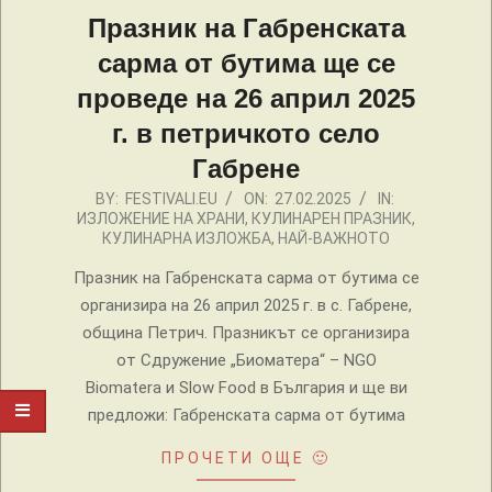
Празник на Габренската
сарма от бутима ще се
проведе на 26 април 2025
г. в петричкото село
Габрене
2025-
BY:
FESTIVALI.EU
ON:
27.02.2025
IN:
ИЗЛОЖЕНИЕ НА ХРАНИ
,
КУЛИНАРЕН ПРАЗНИК
,
02-
КУЛИНАРНА ИЗЛОЖБА
,
НАЙ-ВАЖНОТО
27
Празник на Габренската сарма от бутима се
организира на 26 април 2025 г. в с. Габрене,
община Петрич. Празникът се организира
от Сдружение „Биоматера“ – NGO
Biomatera и Slow Food в България и ще ви
предложи: Габренската сарма от бутима
ПРОЧЕТИ ОЩЕ 🙂