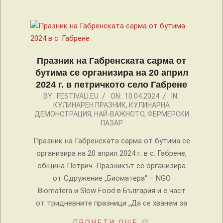
Празник на Габренската сарма от
бутима се организира на 20 април
2024 г. в петричкото село Габрене
2024-
BY:
FESTIVALI.EU
ON:
10.04.2024
IN:
КУЛИНАРЕН ПРАЗНИК
,
КУЛИНАРНА
04-
ДЕМОНСТРАЦИЯ
,
НАЙ-ВАЖНОТО
,
ФЕРМЕРСКИ
10
ПАЗАР
Празник на Габренската сарма от бутима се
организира на 20 април 2024 г. в с. Габрене,
община Петрич. Празникът се организира
от Сдружение „Биоматера“ – NGO
Biomatera и Slow Food в България и е част
от тридневните празници „Да се хванем за
ПРОЧЕТИ ОЩЕ 🙂