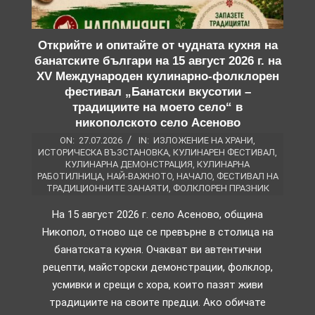
Открийте и опитайте от чудната кухня на
банатските българи на 15 август 2026 г. на
XV Международен кулинарно-фолклорен
фестивал „Банатски вкусотии –
традициите на моето село“ в
никополското село Асеново
ON:
27.07.2026
IN:
ИЗЛОЖЕНИЕ НА ХРАНИ
,
ИСТОРИЧЕСКА ВЪЗСТАНОВКА
,
КУЛИНАРЕН ФЕСТИВАЛ
,
КУЛИНАРНА ДЕМОНСТРАЦИЯ
,
КУЛИНАРНА
РАБОТИЛНИЦА
,
НАЙ-ВАЖНОТО
,
НАЧАЛО
,
ФЕСТИВАЛ НА
ТРАДИЦИОННИТЕ ЗАНАЯТИ
,
ФОЛКЛОРЕН ПРАЗНИК
На 15 август 2026 г. село Асеново, община
Никопол, отново ще се превърне в столица на
банатската кухня. Очакват ви автентични
рецепти, майсторски демонстрации, фолклор,
усмивки и срещи с хора, които пазят живи
традициите на своите предци. Ако обичате