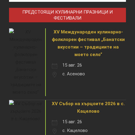
ПРЕДСТОЯЩИ КУЛИНАРНИ ПРАЗНИЦИ И
ФЕСТИВАЛИ
XV Международен кулинарно-
фолклорен фестивал „Банатски
вкусотии – традициите на
моето село“
15 авг. 26
с. Асеново
XV Събор на хърцоите 2026 в с.
Кацелово
15 авг. 26
с. Кацелово