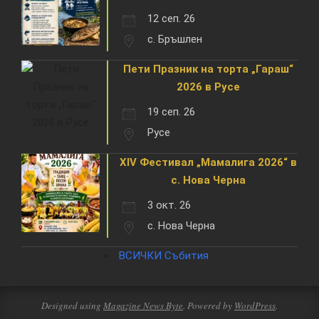
12 сеп. 26
с. Бръшлен
Пети Празник на торта „Гараш“
2026 в Русе
19 сеп. 26
Русе
XIV Фестивал „Мамалига 2026“ в
с. Нова Черна
3 окт. 26
с. Нова Черна
ВСИЧКИ Събития
Designed using
Magazine News Byte
. Powered by
WordPress
.