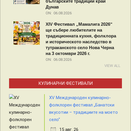
българските традиции край
Дунав
ON:
06.08.2026
XIV Фестивал „Мамалига 2026“
ще събере любителите на
традиционната кухня, фолклора
и историческото наследство в
тутраканското село Нова Черна
на 3 октомври 2026 г.
ON:
06.08.2026
VIEW ALL
КУЛИНАРНИ ФЕСТИВАЛИ
XV Международен кулинарно-
фолклорен фестивал „Банатски
вкусотии – традициите на моето
село“
15 авг. 26