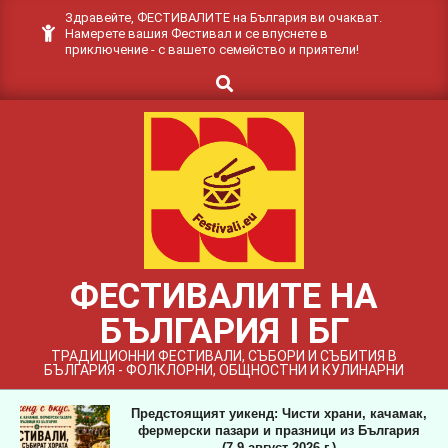
Skip
Здравейте, ФЕСТИВАЛИТЕ на България ви очакват.
Намерете вашия Фестивал и се впуснете в
to
приключение - с вашето семейство и приятели!
content
Search
ФЕСТИВАЛИТЕ НА
БЪЛГАРИЯ I БГ
ТРАДИЦИОННИ ФЕСТИВАЛИ, СЪБОРИ И СЪБИТИЯ В
БЪЛГАРИЯ - ФОЛКЛОРНИ, ОБЩНОСТНИ И КУЛИНАРНИ
Предстоящият уикенд: Чисти храни, качамак,
фермерски пазари и празници из България
(7-9 август 2026 г.)