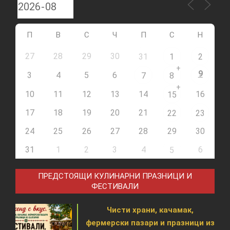
П
В
С
Ч
П
С
Н
27
28
29
30
31
1
2
+
9
3
4
5
6
7
8
+
10
11
12
13
14
16
15
17
18
19
20
21
22
23
24
25
26
27
28
29
30
31
1
2
3
4
6
5
ПРЕДСТОЯЩИ КУЛИНАРНИ ПРАЗНИЦИ И
ФЕСТИВАЛИ
Чисти храни, качамак,
фермерски пазари и празници из