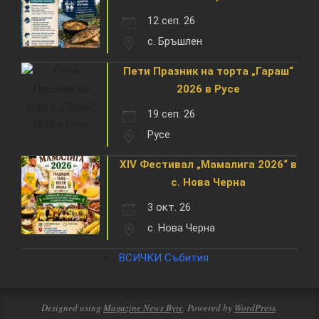
12 сеп. 26
с. Бръшлен
Пети Празник на торта „Гараш“
2026 в Русе
19 сеп. 26
Русе
XIV Фестивал „Мамалига 2026“ в
с. Нова Черна
3 окт. 26
с. Нова Черна
ВСИЧКИ Събития
Designed using
Magazine News Byte
. Powered by
WordPress
.