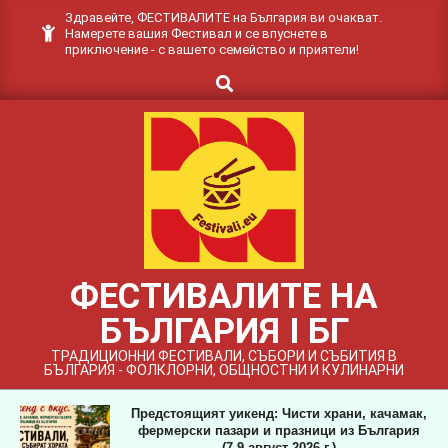
Skip
Здравейте, ФЕСТИВАЛИТЕ на България ви очакват.
Намерете вашия Фестивал и се впуснете в
to
приключение - с вашето семейство и приятели!
content
Search
ФЕСТИВАЛИТЕ НА
БЪЛГАРИЯ I БГ
ТРАДИЦИОННИ ФЕСТИВАЛИ, СЪБОРИ И СЪБИТИЯ В
БЪЛГАРИЯ - ФОЛКЛОРНИ, ОБЩНОСТНИ И КУЛИНАРНИ
Предстоящият уикенд: Чисти храни, качамак,
фермерски пазари и празници из България
(7-9 август 2026 г.)