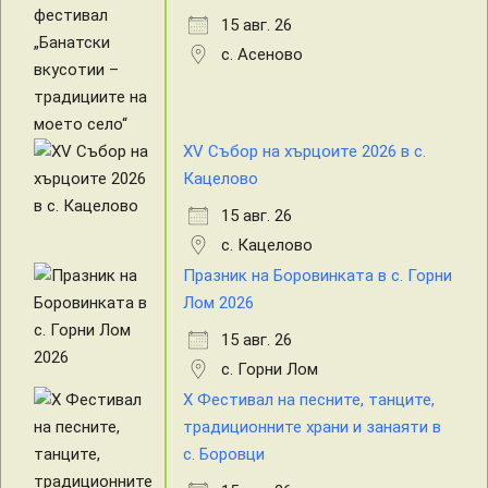
15 авг. 26
с. Асеново
XV Събор на хърцоите 2026 в с.
Кацелово
15 авг. 26
с. Кацелово
Празник на Боровинката в с. Горни
Лом 2026
15 авг. 26
с. Горни Лом
X Фестивал на песните, танците,
традиционните храни и занаяти в
с. Боровци