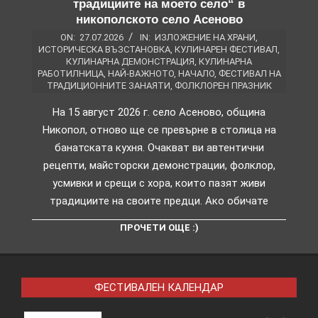
традициите на моето село“ в
никополското село Асеново
ON:
27.07.2026
IN:
ИЗЛОЖЕНИЕ НА ХРАНИ
,
ИСТОРИЧЕСКА ВЪЗСТАНОВКА
,
КУЛИНАРЕН ФЕСТИВАЛ
,
КУЛИНАРНА ДЕМОНСТРАЦИЯ
,
КУЛИНАРНА
РАБОТИЛНИЦА
,
НАЙ-ВАЖНОТО
,
НАЧАЛО
,
ФЕСТИВАЛ НА
ТРАДИЦИОННИТЕ ЗАНАЯТИ
,
ФОЛКЛОРЕН ПРАЗНИК
На 15 август 2026 г. село Асеново, община
Никопол, отново ще се превърне в столица на
банатската кухня. Очакват ви автентични
рецепти, майсторски демонстрации, фолклор,
усмивки и срещи с хора, които пазят живи
традициите на своите предци. Ако обичате
ПРОЧЕТИ ОЩЕ :)
ФЕСТИВАЛЕН КАЛЕНДАР