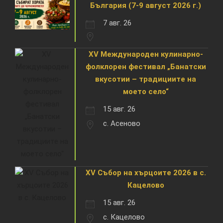
България (7-9 август 2026 г.)
7 авг. 26
XV Международен кулинарно-
фолклорен фестивал „Банатски
вкусотии – традициите на
моето село“
15 авг. 26
с. Асеново
XV Събор на хърцоите 2026 в с.
Кацелово
15 авг. 26
с. Кацелово