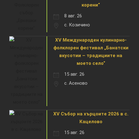
корени“
8 авг. 26
с. Козичино
XV Международен кулинарно-
фолклорен фестивал „Банатски
вкусотии – традициите на
моето село“
15 авг. 26
с. Асеново
XV Събор на хърцоите 2026 в с.
Кацелово
15 авг. 26