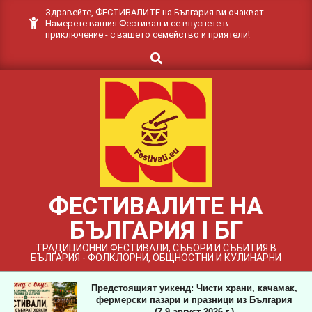
Skip
Здравейте, ФЕСТИВАЛИТЕ на България ви очакват.
Намерете вашия Фестивал и се впуснете в
to
приключение - с вашето семейство и приятели!
content
Search
ФЕСТИВАЛИТЕ НА
БЪЛГАРИЯ I БГ
ТРАДИЦИОННИ ФЕСТИВАЛИ, СЪБОРИ И СЪБИТИЯ В
БЪЛГАРИЯ - ФОЛКЛОРНИ, ОБЩНОСТНИ И КУЛИНАРНИ
Предстоящият уикенд: Чисти храни, качамак,
фермерски пазари и празници из България
(7-9 август 2026 г.)