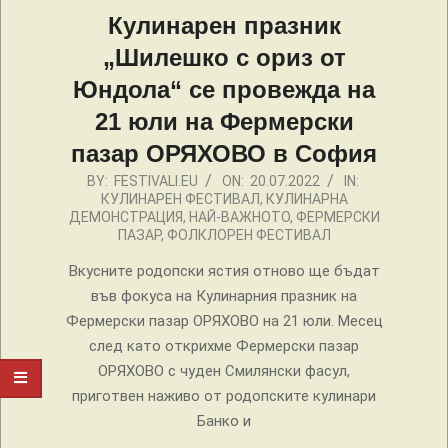
Кулинарен празник
„Шилешко с ориз от
Юндола“ се провежда на
21 юли на Фермерски
пазар ОРЯХОВО в София
2022-
BY:
FESTIVALI.EU
ON:
20.07.2022
IN:
КУЛИНАРЕН ФЕСТИВАЛ
,
КУЛИНАРНА
07-
ДЕМОНСТРАЦИЯ
,
НАЙ-ВАЖНОТО
,
ФЕРМЕРСКИ
20
ПАЗАР
,
ФОЛКЛОРЕН ФЕСТИВАЛ
Вкусните родопски ястия отново ще бъдат
във фокуса на Кулинарния празник на
Фермерски пазар ОРЯХОВО на 21 юли. Месец
след като открихме Фермерски пазар
ОРЯХОВО с чуден Смилянски фасул,
приготвен наживо от родопските кулинари
Банко и