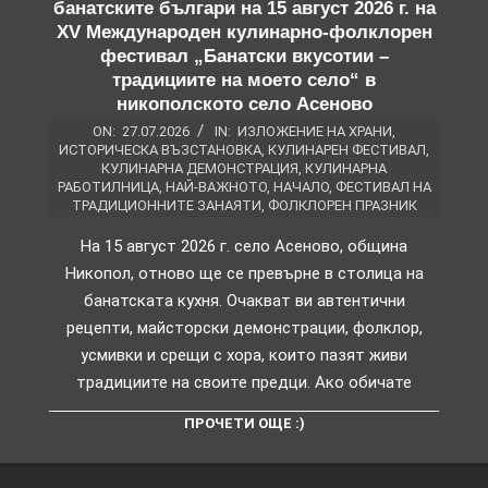
банатските българи на 15 август 2026 г. на
XV Международен кулинарно-фолклорен
фестивал „Банатски вкусотии –
традициите на моето село“ в
никополското село Асеново
ON:
27.07.2026
IN:
ИЗЛОЖЕНИЕ НА ХРАНИ
,
ИСТОРИЧЕСКА ВЪЗСТАНОВКА
,
КУЛИНАРЕН ФЕСТИВАЛ
,
КУЛИНАРНА ДЕМОНСТРАЦИЯ
,
КУЛИНАРНА
РАБОТИЛНИЦА
,
НАЙ-ВАЖНОТО
,
НАЧАЛО
,
ФЕСТИВАЛ НА
ТРАДИЦИОННИТЕ ЗАНАЯТИ
,
ФОЛКЛОРЕН ПРАЗНИК
На 15 август 2026 г. село Асеново, община
Никопол, отново ще се превърне в столица на
банатската кухня. Очакват ви автентични
рецепти, майсторски демонстрации, фолклор,
усмивки и срещи с хора, които пазят живи
традициите на своите предци. Ако обичате
ПРОЧЕТИ ОЩЕ :)