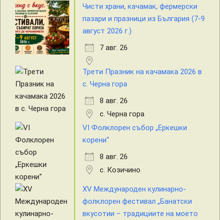
Чисти храни, качамак, фермерски
пазари и празници из България (7-9
август 2026 г.)
7 авг. 26
Трети Празник на качамака 2026 в
с. Черна гора
8 авг. 26
с. Черна гора
VI Фолклорен събор „Еркешки
корени“
8 авг. 26
с. Козичино
XV Международен кулинарно-
фолклорен фестивал „Банатски
вкусотии – традициите на моето