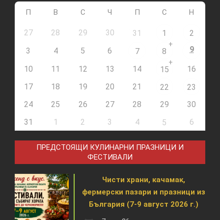
П
В
С
Ч
П
С
Н
27
28
29
30
31
1
2
+
9
3
4
5
6
7
8
+
10
11
12
13
14
16
15
17
18
19
20
21
22
23
24
25
26
27
28
29
30
31
1
2
3
4
6
5
ПРЕДСТОЯЩИ КУЛИНАРНИ ПРАЗНИЦИ И
ФЕСТИВАЛИ
Чисти храни, качамак,
фермерски пазари и празници из
България (7-9 август 2026 г.)