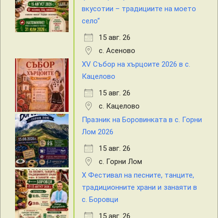
вкусотии – традициите на моето
село“
15 авг. 26
с. Асеново
XV Събор на хърцоите 2026 в с.
Кацелово
15 авг. 26
с. Кацелово
Празник на Боровинката в с. Горни
Лом 2026
15 авг. 26
с. Горни Лом
X Фестивал на песните, танците,
традиционните храни и занаяти в
с. Боровци
15 авг. 26