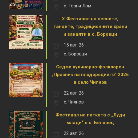
с. Горни Лом
X Фестивал на песните,
танците, традиционните храни
и занаяти в с. Боровци
15 авг. 26
с. Боровци
Седми кулинарно-фолклорен
„Празник на плодородието” 2026
в село Чилнов
22 авг. 26
с. Чилнов
Фестивал на питката с „Луди
млади“ в с. Беловец
22 авг. 26