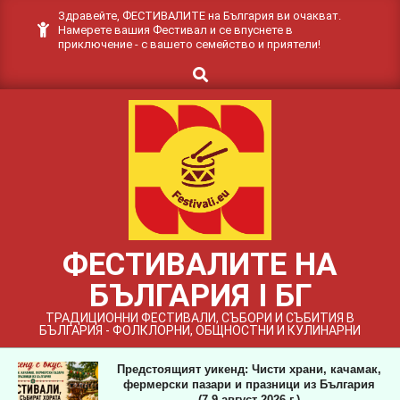
Skip
Здравейте, ФЕСТИВАЛИТЕ на България ви очакват.
Намерете вашия Фестивал и се впуснете в
to
приключение - с вашето семейство и приятели!
content
Search
ФЕСТИВАЛИТЕ НА
БЪЛГАРИЯ I БГ
ТРАДИЦИОННИ ФЕСТИВАЛИ, СЪБОРИ И СЪБИТИЯ В
БЪЛГАРИЯ - ФОЛКЛОРНИ, ОБЩНОСТНИ И КУЛИНАРНИ
Предстоящият уикенд: Чисти храни, качамак,
фермерски пазари и празници из България
(7-9 август 2026 г.)