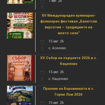
7 авг. 26
XV Международен кулинарно-
фолклорен фестивал „Банатски
вкусотии – традициите на
моето село“
15 авг. 26
с. Асеново
XV Събор на хърцоите 2026 в с.
Кацелово
15 авг. 26
с. Кацелово
Празник на Боровинката в с.
Горни Лом 2026
15 авг. 26