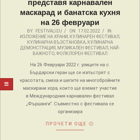
представя карнавален
маскарад и банатска кухня
на 26 февруари
2022-
BY:
FESTIVALI.EU
ON:
17.02.2022
IN:
ИЗЛОЖЕНИЕ НА ХРАНИ
,
КУЛИНАРЕН ФЕСТИВАЛ
,
02-
КУЛИНАРНА ВЪЗСТАНОВКА
,
КУЛИНАРНА
17
ДЕМОНСТРАЦИЯ
,
МУЗИКАЛЕН ФЕСТИВАЛ
,
НАЙ-
ВАЖНОТО
,
ФОЛКЛОРЕН ФЕСТИВАЛ
На 26 Февруари 2022 г. улиците на с.
Бърдарски геран ще се изпъстрят с
красотата, смеха и шегите на многобройните
маскирани хора, които ще вземат участие
в Международния карнавален фестивал
„Фършанги”. Съвместно с фестивала се
организира
ПРОЧЕТИ ОЩЕ 🙂