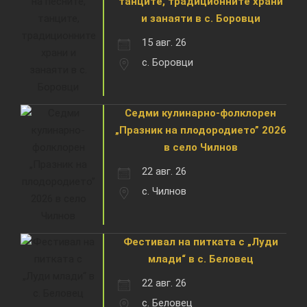
танците, традиционните храни
и занаяти в с. Боровци
15 авг. 26
с. Боровци
Седми кулинарно-фолклорен
„Празник на плодородието” 2026
в село Чилнов
22 авг. 26
с. Чилнов
Фестивал на питката с „Луди
млади“ в с. Беловец
22 авг. 26
с. Беловец