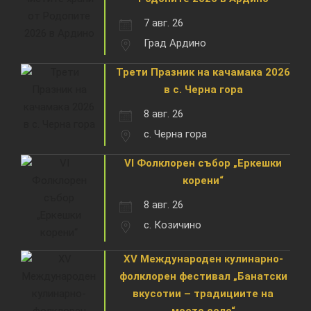
7 авг. 26
Град Ардино
Трети Празник на качамака 2026
в с. Черна гора
8 авг. 26
с. Черна гора
VI Фолклорен събор „Еркешки
корени“
8 авг. 26
с. Козичино
XV Международен кулинарно-
фолклорен фестивал „Банатски
вкусотии – традициите на
моето село“