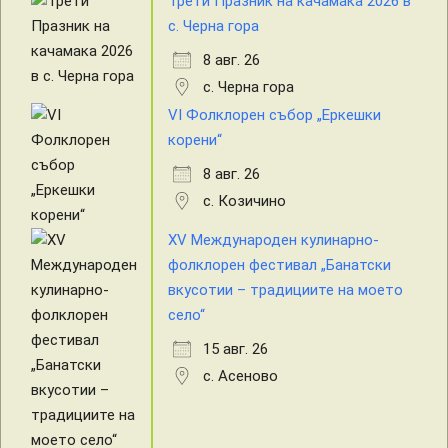
Трети Празник на качамака 2026 в
с. Черна гора
8 авг. 26
с. Черна гора
VI Фолклорен събор „Еркешки
корени“
8 авг. 26
с. Козичино
XV Международен кулинарно-
фолклорен фестивал „Банатски
вкусотии – традициите на моето
село“
15 авг. 26
с. Асеново