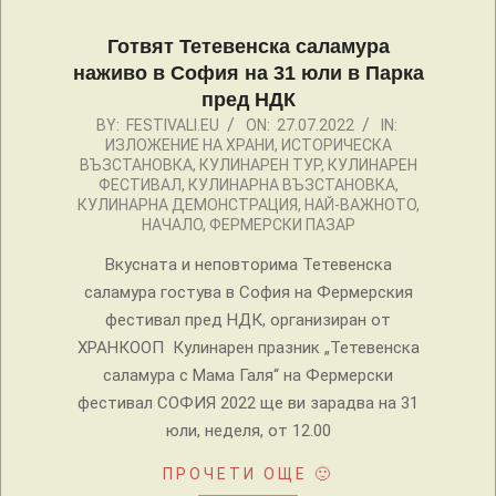
Готвят Тетевенска саламура
наживо в София на 31 юли в Парка
пред НДК
2022-
BY:
FESTIVALI.EU
ON:
27.07.2022
IN:
ИЗЛОЖЕНИЕ НА ХРАНИ
,
ИСТОРИЧЕСКА
07-
ВЪЗСТАНОВКА
,
КУЛИНАРЕН ТУР
,
КУЛИНАРЕН
27
ФЕСТИВАЛ
,
КУЛИНАРНА ВЪЗСТАНОВКА
,
КУЛИНАРНА ДЕМОНСТРАЦИЯ
,
НАЙ-ВАЖНОТО
,
НАЧАЛО
,
ФЕРМЕРСКИ ПАЗАР
Вкусната и неповторима Тетевенска
саламура гостува в София на Фермерския
фестивал пред НДК, организиран от
ХРАНКООП Кулинарен празник „Тетевенска
саламура с Мама Галя“ на Фермерски
фестивал СОФИЯ 2022 ще ви зарадва на 31
юли, неделя, от 12.00
ПРОЧЕТИ ОЩЕ 🙂