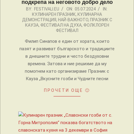
подкрепа на неговото добро дело
2024-
BY:
FESTIVALI.EU
ON:
05.07.2024
IN:
КУЛИНАРЕН ПРАЗНИК
,
КУЛИНАРНА
07-
ДЕМОНСТРАЦИЯ
,
НАЙ-ВАЖНОТО
,
ПРАЗНИК С
05
КАУЗА
,
ФЕСТИВАЛ НА ДУХА
,
ФОЛКЛОРЕН
ФЕСТИВАЛ
Филип Синапов е един от хората, които
пазят и развиват българското и традициите
в днешните трудни и често бездуховни
времена. Затова и ние решихме да му
помогнем като организираме Празник с
Кауза „Вкусните гозби и Чудните песни
ПРОЧЕТИ ОЩЕ 🙂