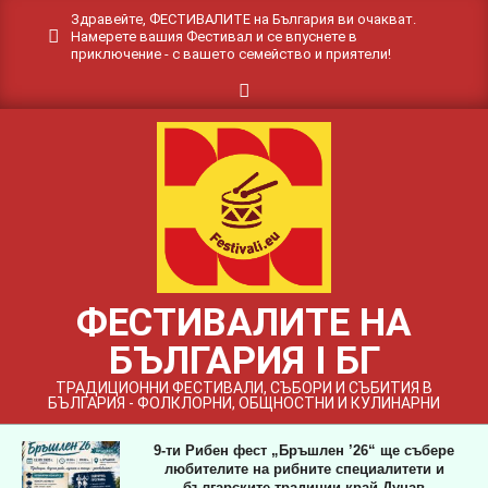
Skip
Здравейте, ФЕСТИВАЛИТЕ на България ви очакват.
Намерете вашия Фестивал и се впуснете в
to
приключение - с вашето семейство и приятели!
content
Search
ФЕСТИВАЛИТЕ НА
БЪЛГАРИЯ I БГ
ТРАДИЦИОННИ ФЕСТИВАЛИ, СЪБОРИ И СЪБИТИЯ В
БЪЛГАРИЯ - ФОЛКЛОРНИ, ОБЩНОСТНИ И КУЛИНАРНИ
9-ти Рибен фест „Бръшлен ’26“ ще събере
любителите на рибните специалитети и
българските традиции край Дунав