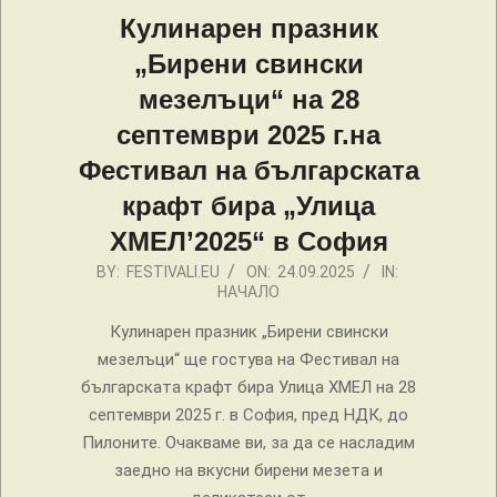
Кулинарен празник
„Бирени свински
мезелъци“ на 28
септември 2025 г.на
Фестивал на българската
крафт бира „Улица
ХМЕЛ’2025“ в София
2025-
BY:
FESTIVALI.EU
ON:
24.09.2025
IN:
НАЧАЛО
09-
24
Кулинарен празник „Бирени свински
мезелъци“ ще гостува на Фестивал на
българската крафт бира Улица ХМЕЛ на 28
септември 2025 г. в София, пред НДК, до
Пилоните. Очакваме ви, за да се насладим
заедно на вкусни бирени мезета и