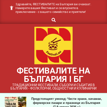
Skip
Здравейте, ФЕСТИВАЛИТЕ на България ви очакват.
Намерете вашия Фестивал и се впуснете в
to
приключение - с вашето семейство и приятели!
content
Search
ФЕСТИВАЛИТЕ НА
БЪЛГАРИЯ I БГ
ТРАДИЦИОННИ ФЕСТИВАЛИ, СЪБОРИ И СЪБИТИЯ В
БЪЛГАРИЯ - ФОЛКЛОРНИ, ОБЩНОСТНИ И КУЛИНАРНИ
Предстоящият уикенд: Чисти храни, качамак,
фермерски пазари и празници из България
(7-9 август 2026 г.)