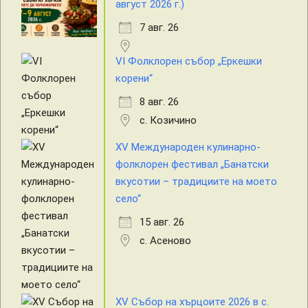
август 2026 г.)
7 авг. 26
VI Фолклорен събор „Еркешки
корени“
8 авг. 26
с. Козичино
XV Международен кулинарно-
фолклорен фестивал „Банатски
вкусотии – традициите на моето
село“
15 авг. 26
с. Асеново
XV Събор на хърцоите 2026 в с.