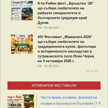
9-ти Рибен фест „Бръшлен ’26“
ще събере любителите на
рибните специалитети и
българските традиции край
Дунав
ON:
06.08.2026
XIV Фестивал „Мамалига 2026“
ще събере любителите на
традиционната кухня, фолклора
и историческото наследство в
тутраканското село Нова Черна
на 3 октомври 2026 г.
ON:
06.08.2026
VIEW ALL
КУЛИНАРНИ ФЕСТИВАЛИ
Чисти храни, качамак, фермерски
пазари и празници из България (7-9