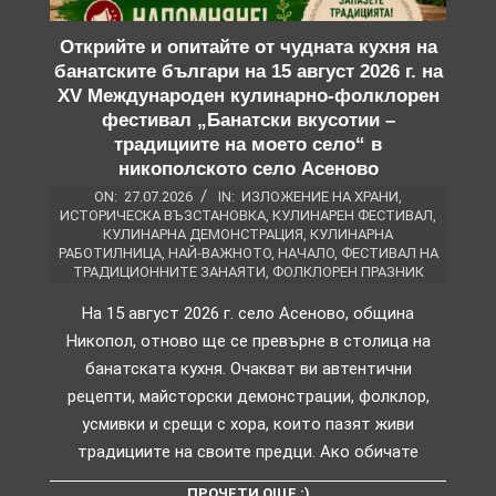
Открийте и опитайте от чудната кухня на
банатските българи на 15 август 2026 г. на
XV Международен кулинарно-фолклорен
фестивал „Банатски вкусотии –
традициите на моето село“ в
никополското село Асеново
ON:
27.07.2026
IN:
ИЗЛОЖЕНИЕ НА ХРАНИ
,
ИСТОРИЧЕСКА ВЪЗСТАНОВКА
,
КУЛИНАРЕН ФЕСТИВАЛ
,
КУЛИНАРНА ДЕМОНСТРАЦИЯ
,
КУЛИНАРНА
РАБОТИЛНИЦА
,
НАЙ-ВАЖНОТО
,
НАЧАЛО
,
ФЕСТИВАЛ НА
ТРАДИЦИОННИТЕ ЗАНАЯТИ
,
ФОЛКЛОРЕН ПРАЗНИК
На 15 август 2026 г. село Асеново, община
Никопол, отново ще се превърне в столица на
банатската кухня. Очакват ви автентични
рецепти, майсторски демонстрации, фолклор,
усмивки и срещи с хора, които пазят живи
традициите на своите предци. Ако обичате
ПРОЧЕТИ ОЩЕ :)