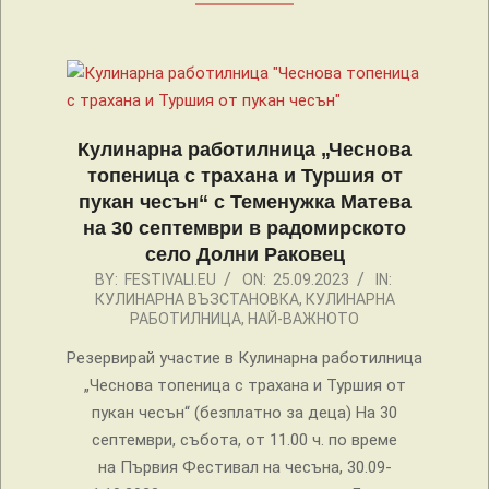
Кулинарна работилница „Чеснова
топеница с трахана и Туршия от
пукан чесън“ с Теменужка Матева
на 30 септември в радомирското
село Долни Раковец
2023-
BY:
FESTIVALI.EU
ON:
25.09.2023
IN:
КУЛИНАРНА ВЪЗСТАНОВКА
,
КУЛИНАРНА
09-
РАБОТИЛНИЦА
,
НАЙ-ВАЖНОТО
25
Резервирай участие в Кулинарна работилница
„Чеснова топеница с трахана и Туршия от
пукан чесън“ (безплатно за деца) На 30
септември, събота, от 11.00 ч. по време
на Първия Фестивал на чесъна, 30.09-