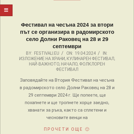
Фестивал на чесъна 2024 за втори
път се организира в радомирското
село Долни Раковец на 28 и 29
септември
2024-
BY:
FESTIVALI.EU
ON:
19.04.2024
IN:
ИЗЛОЖЕНИЕ НА ХРАНИ
,
КУЛИНАРЕН ФЕСТИВАЛ
,
04-
НАЙ-ВАЖНОТО
,
НАЧАЛО
,
ФОЛКЛОРЕН
19
ФЕСТИВАЛ
Заповядайте на Втория Фестивал на чесъна
в радомирското село Долни Раковец на 28 и
29 септември 2024 г. Ще попеете, ще
похапнете и ще тропнете хорце заедно,
хванати за ръка, както са сплетени и
чесновите венци на
ПРОЧЕТИ ОЩЕ 🙂