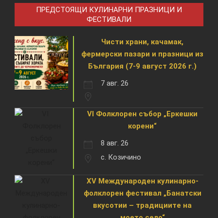
ПРЕДСТОЯЩИ КУЛИНАРНИ ПРАЗНИЦИ И
ФЕСТИВАЛИ
Чисти храни, качамак,
фермерски пазари и празници из
България (7-9 август 2026 г.)
7 авг. 26
VI Фолклорен събор „Еркешки
корени“
8 авг. 26
с. Козичино
XV Международен кулинарно-
фолклорен фестивал „Банатски
вкусотии – традициите на
моето село“