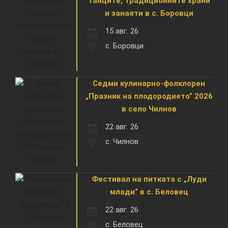
танците, традиционните храни
и занаяти в с. Боровци
15 авг. 26
с. Боровци
Седми кулинарно-фолклорен
„Празник на плодородието” 2026
в село Чилнов
22 авг. 26
с. Чилнов
Фестивал на питката с „Луди
млади“ в с. Беловец
22 авг. 26
с. Беловец