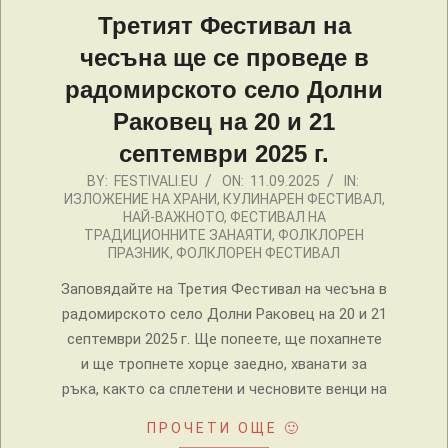
Третият Фестивал на
чесъна ще се проведе в
радомирското село Долни
Раковец на 20 и 21
септември 2025 г.
2025-
BY:
FESTIVALI.EU
ON:
11.09.2025
IN:
ИЗЛОЖЕНИЕ НА ХРАНИ
,
КУЛИНАРЕН ФЕСТИВАЛ
,
09-
НАЙ-ВАЖНОТО
,
ФЕСТИВАЛ НА
11
ТРАДИЦИОННИТЕ ЗАНАЯТИ
,
ФОЛКЛОРЕН
ПРАЗНИК
,
ФОЛКЛОРЕН ФЕСТИВАЛ
Заповядайте на Третия Фестивал на чесъна в
радомирското село Долни Раковец на 20 и 21
септември 2025 г. Ще попеете, ще похапнете
и ще тропнете хорце заедно, хванати за
ръка, както са сплетени и чесновите венци на
ПРОЧЕТИ ОЩЕ 🙂