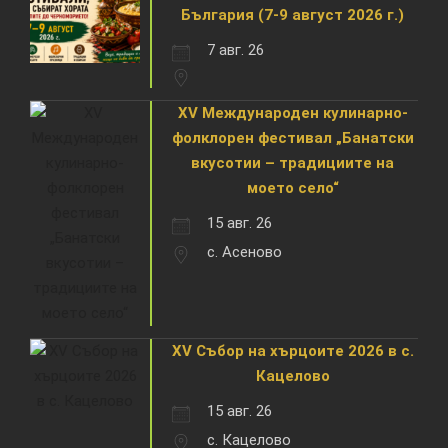
България (7-9 август 2026 г.)
7 авг. 26
XV Международен кулинарно-
фолклорен фестивал „Банатски
вкусотии – традициите на
моето село“
15 авг. 26
с. Асеново
XV Събор на хърцоите 2026 в с.
Кацелово
15 авг. 26
с. Кацелово