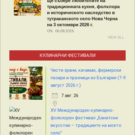
ще събере любителите на
традиционната кухня, фолклора
и историческото наследство в
тутраканското село Нова Черна
на 3 октомври 2026 г.
ON:
06.08.2026
VIEW ALL
КУЛИНАРНИ ФЕСТИВАЛИ
Чисти храни, качамак, фермерски
пазари и празници из България (7-9
август 2026 г.)
7 авг. 26
XV Международен кулинарно-
фолклорен фестивал „Банатски
вкусотии – традициите на моето
село“