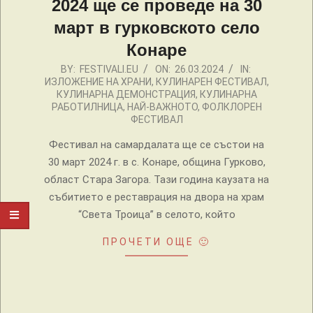
2024 ще се проведе на 30
март в гурковското село
Конаре
2024-
BY:
FESTIVALI.EU
ON:
26.03.2024
IN:
ИЗЛОЖЕНИЕ НА ХРАНИ
,
КУЛИНАРЕН ФЕСТИВАЛ
,
03-
КУЛИНАРНА ДЕМОНСТРАЦИЯ
,
КУЛИНАРНА
26
РАБОТИЛНИЦА
,
НАЙ-ВАЖНОТО
,
ФОЛКЛОРЕН
ФЕСТИВАЛ
Фестивал на самардалата ще се състои на
30 март 2024 г. в с. Конаре, община Гурково,
област Стара Загора. Тази година каузата на
събитието е реставрация на двора на храм
“Света Троица” в селото, който
ПРОЧЕТИ ОЩЕ 🙂