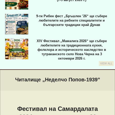
9-ти Рибен фест „Бръшлен ’26“ ще събере
любителите на рибните специалитети и
българските традиции край Дунав
XIV Фестивал „Мамалига 2026“ ще събере
любителите на традиционната кухня,
фолклора и историческото наследство в
тутраканското село Нова Черна на 3
октомври 2026 г.
VIEW ALL
Primary
Navigation
Читалище „Неделчо Попов-1939”
Menu
Фестивал на Самардалата