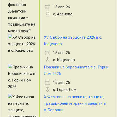
15 авг. 26
с. Асеново
XV Събор на хърцоите 2026 в с.
Кацелово
15 авг. 26
с. Кацелово
Празник на Боровинката в с. Горни
Лом 2026
15 авг. 26
с. Горни Лом
X Фестивал на песните, танците,
традиционните храни и занаяти в
с. Боровци