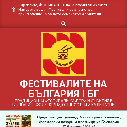
Skip
Здравейте, ФЕСТИВАЛИТЕ на България ви очакват.
Намерете вашия Фестивал и се впуснете в
to
приключение - с вашето семейство и приятели!
content
Search
ФЕСТИВАЛИТЕ НА
БЪЛГАРИЯ I БГ
ТРАДИЦИОННИ ФЕСТИВАЛИ, СЪБОРИ И СЪБИТИЯ В
БЪЛГАРИЯ - ФОЛКЛОРНИ, ОБЩНОСТНИ И КУЛИНАРНИ
Предстоящият уикенд: Чисти храни, качамак,
фермерски пазари и празници из България
(7-9 август 2026 г.)