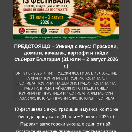
ПРЕДСТОЯЩО – Уикенд с вкус: Праскови,
домати, качамак, картофи и гайди
събират България (31 юли – 2 август 2026
г.)
ON:
31.07.2026
IN:
ГРАДСКИ ФЕСТИВАЛ
,
ИЗЛОЖЕНИЕ
НА ХРАНИ
,
КУЛИНАРЕН ПРАЗНИК
,
КУЛИНАРЕН
ФЕСТИВАЛ
,
КУЛИНАРНА ДЕМОНСТРАЦИЯ
,
КУЛИНАРНА
РАБОТИЛНИЦА
,
НАЙ-ВАЖНОТО
,
ПРЕДСТОЯЩИ
КУЛИНАРНИ ПРАЗНИЦИ И ФЕСТИВАЛИ
,
ФЕРМЕРСКИ
ПАЗАР
,
ФОЛКЛОРЕН ПРАЗНИК
,
ФОЛКЛОРЕН ФЕСТИВАЛ
13 фестивала с вкус, традиции и музика, които не
бива да пропускате (31 юли – 2 август 2026 г.)
Първият августовски уикенд е един от най-
богатите на местни празници и фестивали това