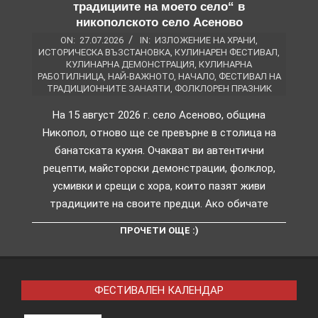
традициите на моето село“ в
никополското село Асеново
ON:
27.07.2026
IN:
ИЗЛОЖЕНИЕ НА ХРАНИ
,
ИСТОРИЧЕСКА ВЪЗСТАНОВКА
,
КУЛИНАРЕН ФЕСТИВАЛ
,
КУЛИНАРНА ДЕМОНСТРАЦИЯ
,
КУЛИНАРНА
РАБОТИЛНИЦА
,
НАЙ-ВАЖНОТО
,
НАЧАЛО
,
ФЕСТИВАЛ НА
ТРАДИЦИОННИТЕ ЗАНАЯТИ
,
ФОЛКЛОРЕН ПРАЗНИК
На 15 август 2026 г. село Асеново, община
Никопол, отново ще се превърне в столица на
банатската кухня. Очакват ви автентични
рецепти, майсторски демонстрации, фолклор,
усмивки и срещи с хора, които пазят живи
традициите на своите предци. Ако обичате
ПРОЧЕТИ ОЩЕ :)
ФЕСТИВАЛЕН КАЛЕНДАР