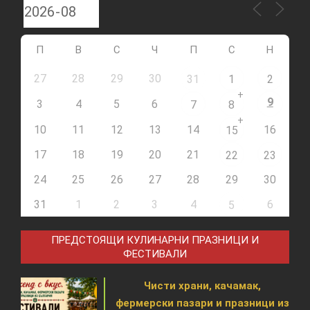
П
В
С
Ч
П
С
Н
27
28
29
30
31
1
2
+
9
3
4
5
6
7
8
+
10
11
12
13
14
16
15
17
18
19
20
21
22
23
24
25
26
27
28
29
30
31
1
2
3
4
6
5
ПРЕДСТОЯЩИ КУЛИНАРНИ ПРАЗНИЦИ И
ФЕСТИВАЛИ
Чисти храни, качамак,
фермерски пазари и празници из