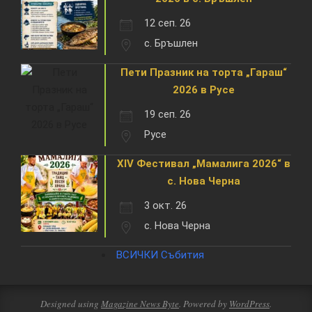
12 сеп. 26
с. Бръшлен
Пети Празник на торта „Гараш“
2026 в Русе
19 сеп. 26
Русе
XIV Фестивал „Мамалига 2026“ в
с. Нова Черна
3 окт. 26
с. Нова Черна
ВСИЧКИ Събития
Designed using
Magazine News Byte
. Powered by
WordPress
.