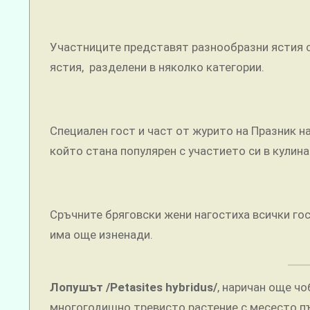
Участниците представят разнообразни ястия 
ястия, разделени в няколко категории.
Специален гост и част от журито на Празник н
който стана популярен с участието си в кулинар
Сръчните бряговски жени нагостиха всички гос
има още изненади.
Лопушът /Petasites hybridus/
, наричан още ч
многогодишно тревисто растение с месесто п