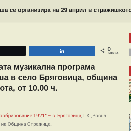
ша се организира на 29 април в стражишкот
0
Tweet
Share
SHARES
ата музикална програма
ша в село Бряговица
, община
та, от 10.00 ч.
ообразование 1921” – с. Бряговица
, ПК „Росна
о на Община Стражица.