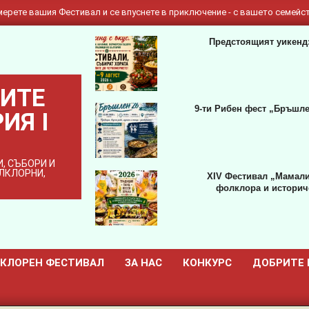
ерете вашия Фестивал и се впуснете в приключение - с вашето семейст
Предстоящият уикенд:
ИТЕ
9-ти Рибен фест „Бръшле
ИЯ I
, СЪБОРИ И
ОЛКЛОРНИ,
XIV Фестивал „Мамали
фолклора и историче
КЛОРЕН ФЕСТИВАЛ
ЗА НАС
КОНКУРС
ДОБРИТЕ