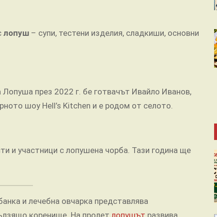
с
лопуш
– супи, тестени изделия, сладкиши, основни
а Лопуша през 2022 г. бе готвачът Ивайло Иванов,
ното шоу Hell’s Kitchen и е родом от селото.
ти и участници с лопушена чорба. Тази година ще
обанка и лечебна овчарка представлява
ълзящо коренище. На пролет
лопушът
развива