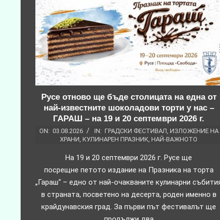
Русе отново ще бъде столицата на една от
най-известните шоколадови торти у нас –
ГАРАШ – на 19 и 20 септември 2026 г.
ON:
03.08.2026
IN:
ГРАДСКИ ФЕСТИВАЛ
,
ИЗЛОЖЕНИЕ НА
ХРАНИ
,
КУЛИНАРЕН ПРАЗНИК
,
НАЙ-ВАЖНОТО
На 19 и 20 септември 2026 г. Русе ще
посрещне петото издание на Празника на торта
„Гараш“ – едно от най-очакваните кулинарни събити
в страната, посветено на десерта, роден именно в
крайдунавския град. За първи път фестивалът ще
продължи два