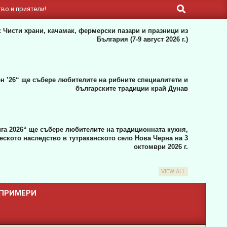
Search
во и приятели!
 Чисти храни, качамак, фермерски пазари и празници из
България (7-9 август 2026 г.)
н ’26“ ще събере любителите на рибните специалитети и
българските традиции край Дунав
га 2026“ ще събере любителите на традиционната кухня,
ското наследство в тутраканското село Нова Черна на 3
октомври 2026 г.
VIEW ALL
 ПРИМЕРИ