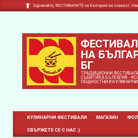
Skip
Здравейте, ФЕСТИВАЛИТЕ на България ви очакват. Нам
to
content
ФЕСТИВАЛ
НА БЪЛГАР
БГ
ТРАДИЦИОННИ ФЕСТИВАЛИ
СЪБИТИЯ В БЪЛГАРИЯ - Ф
ОБЩНОСТНИ И КУЛИНАРНИ
КУЛИНАРНИ ФЕСТИВАЛИ
МАГАЗИН
ФОЛ
Primary
СВЪРЖЕТЕ СЕ С НАС :)
Navigation