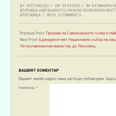
2023-
BY:
FESTIVALI.EU
ON:
05.04.2023
IN:
КУЛИНАРЕН 
04-
ИЗЛОЖБА
,
НАЙ-ВАЖНОТО
,
НАЧАЛО
,
ФОЛКЛОРЕН ФЕСТ
05
БРЯГОВИЦА
WITH:
0 COMMENTS
Previous Post:
Празник на Самоковските гозби и Най
Next Post:
Единадесетият Национален събор на овце
Петропавловския манастир до Лясковец
ВАШИЯТ КОМЕНТАР
Вашият имейл адрес няма да бъде публикуван.
Задъ
Коментар:
*