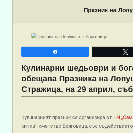
Menu
Празник на Лопу
Share
Кулинарни шедьоври и бог
обещава
Празника на Лопу
Стражица, на 29 април, събо
Кулинарният празник се организира от
НЧ „Сам
китка”, кметство Бряговица, със съдействиет