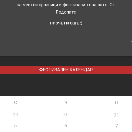
на местни празници и фестивали това лято. От
Родопите
ПРОЧЕТИ ОЩЕ :)
ФЕСТИВАЛЕН КАЛЕНДАР
С
Ч
П
29
30
31
5
6
7