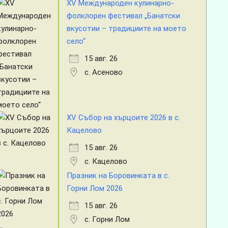
XV Международен кулинарно-
фолклорен фестивал „Банатски
вкусотии – традициите на моето
село“
15 авг. 26
с. Асеново
XV Събор на хърцоите 2026 в с.
Кацелово
15 авг. 26
с. Кацелово
Празник на Боровинката в с.
Горни Лом 2026
15 авг. 26
с. Горни Лом