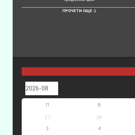
ПРОЧЕТИ ОЩЕ :)
П
В
27
28
3
4