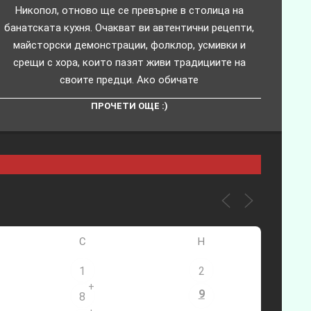
Никопол, отново ще се превърне в столица на
банатската кухня. Очакват ви автентични рецепти,
майсторски демонстрации, фолклор, усмивки и
срещи с хора, които пазят живи традициите на
своите предци. Ако обичате
ПРОЧЕТИ ОЩЕ :)
С
Н
1
2
+
9
8