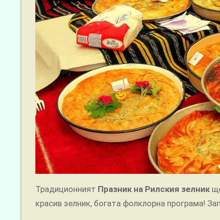
Традиционният
Празник на Рилския зелник
ще
красив зелник, богата фолклорна програма! Зап