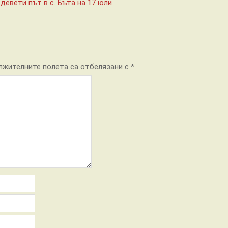
девети път в с. Бъта на 17 юли
лжителните полета са отбелязани с
*