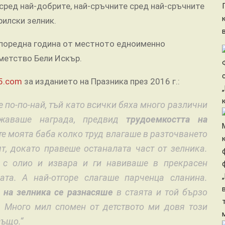
сред най-добрите, най-сръчните сред най-сръчните
рилски зелник.
а поредна година от местното едноименно
метство Бели Искър.
5.com
за изданието на Празника през 2016 г.:
е по-по-най, тъй като всички бяха много различни
ужаваше награда, предвид
трудоемкостта на
те моята баба колко труд влагаше в разточването
ят, докато правеше останалата част от зелника.
 с олио и извара и ги навиваше в прекрасен
ата. А най-отгоре слагаше парченца сланина.
 на зелника се разнасяше
в стаята и той бързо
 Много мил спомен от детството ми довя този
също.“