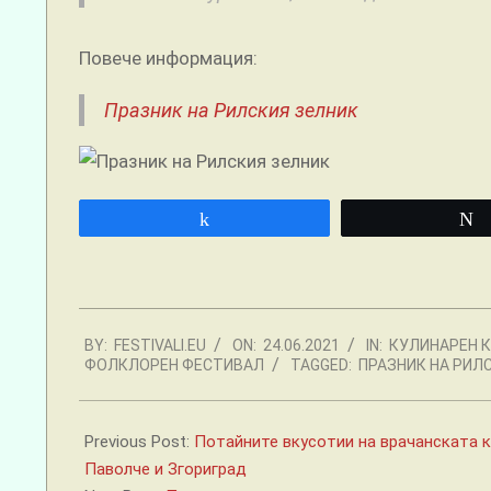
Повече информация:
Празник на Рилския зелник
Share
2021-
BY:
FESTIVALI.EU
ON:
24.06.2021
IN:
КУЛИНАРЕН 
06-
ФОЛКЛОРЕН ФЕСТИВАЛ
TAGGED:
ПРАЗНИК НА РИЛ
24
Previous Post:
Потайните вкусотии на врачанската к
Паволче и Згориград