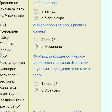
в с. Черна гора
8 авг. 26
с. Черна гора
VI Фолклорен събор „Еркешки
корени“
8 авг. 26
с. Козичино
XV Международен кулинарно-
фолклорен фестивал „Банатски
вкусотии – традициите на моето
село“
15 авг. 26
с. Асеново