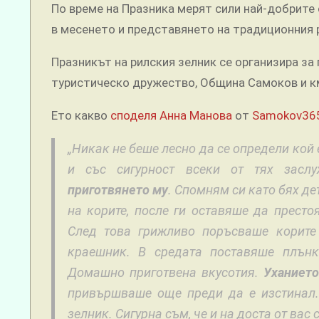
По време на Празника мерят сили най-добрите 
в месенето и представянето на традиционния 
Празникът на рилския зелник се организира з
туристическо дружество, Община Самоков и к
Ето какво
споделя Анна Манова
от
Samokov36
„Никак не беше лесно да се определи кой 
и със сигурност всеки от тях засл
приготвянето му
. Спомням си като бях де
на корите, после ги оставяше да престо
След това грижливо поръсваше корите
краешник. В средата поставяше плънк
Домашно приготвена вкусотия.
Уханието
привършваше още преди да е изстинал.
зелник. Сигурна съм, че и на доста от вас 