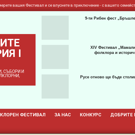
ерете вашия Фестивал и се впуснете в приключение - с вашето семейст
9-ти Рибен фест „Бръшле
ИТЕ
XIV Фестивал „Мамали
ИЯ I
фолклора и историче
, СЪБОРИ И
ОЛКЛОРНИ,
Русе отново ще бъде столиц
КЛОРЕН ФЕСТИВАЛ
ЗА НАС
КОНКУРС
ДОБРИТЕ