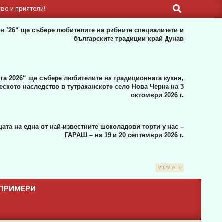
Search
во и приятели!
н ’26“ ще събере любителите на рибните специалитети и
българските традиции край Дунав
га 2026“ ще събере любителите на традиционната кухня,
ското наследство в тутраканското село Нова Черна на 3
октомври 2026 г.
ата на една от най-известните шоколадови торти у нас –
ГАРАШ – на 19 и 20 септември 2026 г.
VIEW ALL
 ПРИМЕРИ