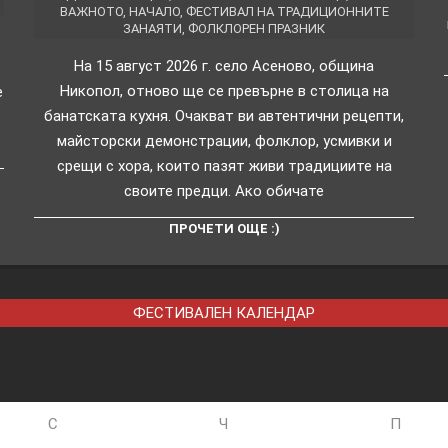
ВАЖНОТО
,
НАЧАЛО
,
ФЕСТИВАЛ НА ТРАДИЦИОННИТЕ
ЗАНАЯТИ
,
ФОЛКЛОРЕН ПРАЗНИК
На 15 август 2026 г. село Асеново, община
Никопол, отново ще се превърне в столица на
е
банатската кухня. Очакват ви автентични рецепти,
майсторски демонстрации, фолклор, усмивки и
срещи с хора, които пазят живи традициите на
своите предци. Ако обичате
ПРОЧЕТИ ОЩЕ :)
ФЕСТИВАЛЕН КАЛЕНДАР
С
Ч
П