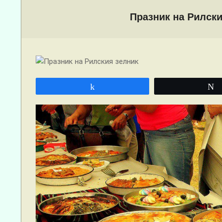
Menu
Празник на Рилски
Share