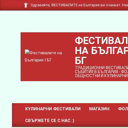
Skip
Здравейте, ФЕСТИВАЛИТЕ на България ви очакват. Нам
to
content
ФЕСТИВАЛ
НА БЪЛГАР
БГ
ТРАДИЦИОННИ ФЕСТИВАЛИ
СЪБИТИЯ В БЪЛГАРИЯ - Ф
ОБЩНОСТНИ И КУЛИНАРНИ
КУЛИНАРНИ ФЕСТИВАЛИ
МАГАЗИН
ФОЛ
Primary
СВЪРЖЕТЕ СЕ С НАС :)
Navigation