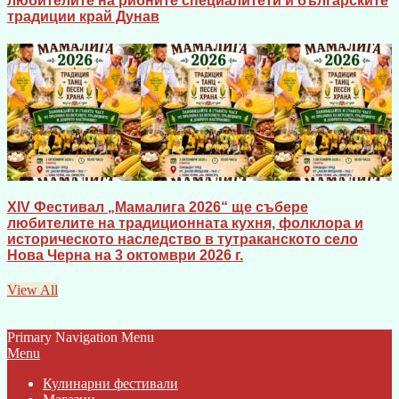
любителите на рибните специалитети и българските
традиции край Дунав
XIV Фестивал „Мамалига 2026“ ще събере
любителите на традиционната кухня, фолклора и
историческото наследство в тутраканското село
Нова Черна на 3 октомври 2026 г.
View All
Primary Navigation Menu
Menu
Кулинарни фестивали