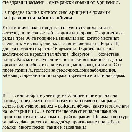
сте здрави и засмени – яжте райски ябълки от Хрищени!”.
За поредна година китното село Хрищени е домакин
на
Празника на райската ябълка
.
Екзотичният южен плод тук се чувства у дома си и се
отглежда в повече от 140 градини и дворове. Традицията се
ражда през 30-те години на миналия век, когато местният
свещеник Николай, близък с главния овощар на Борис III,
донася в селото първите 16 дръвчета. Гърците напълно
заслужено са нарекли тая ябълка „diospyros” – „божествен
плод”. Райското изкушение е истински витаминозен дар за
организма, пребогат на витамини, минерали, витамин С и
провитамин А, полезен за сърдечносъдови заболявания,
забавящ стареенето и поддържащ зрението в отлична форма.
В 11 ч. най-добрите ученици на Хрищени ще вдигнат на
площада пред кметството знамето със символа, направил
селото популярно навред – райската ябълка, както и знамената
на България и ЕС. За гостите ще има специален щанд на
производителите на ароматна райска ракия. Ще има и конкурс
за най-хубава рисунка, най-добър производител на райски
ябълки, много песни, танци и забавления.