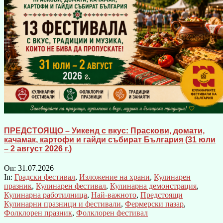
ПРЕДСТОЯЩО – Уикенд с вкус: Праскови, домати,
качамак, картофи и гайди събират България (31 юли
– 2 август 2026 г.)
On:
31.07.2026
In:
Градски фестивал
,
Изложение на храни
,
Кулинарен
празник
,
Кулинарен фестивал
,
Кулинарна демонстрация
,
Кулинарна работилница
,
Най-важното
,
Предстоящи
Кулинарни празници и фестивали
,
Фермерски пазар
,
Фолклорен празник
,
Фолклорен фестивал