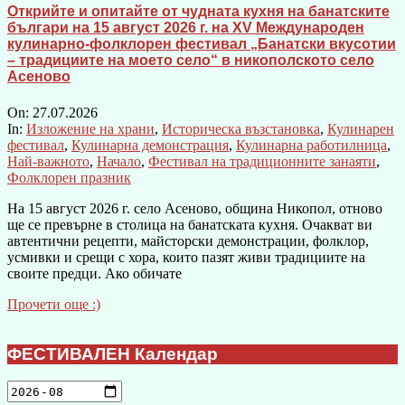
Открийте и опитайте от чудната кухня на банатските
българи на 15 август 2026 г. на XV Международен
кулинарно-фолклорен фестивал „Банатски вкусотии
– традициите на моето село“ в никополското село
Асеново
On:
27.07.2026
In:
Изложение на храни
,
Историческа възстановка
,
Кулинарен
фестивал
,
Кулинарна демонстрация
,
Кулинарна работилница
,
Най-важното
,
Начало
,
Фестивал на традиционните занаяти
,
Фолклорен празник
На 15 август 2026 г. село Асеново, община Никопол, отново
ще се превърне в столица на банатската кухня. Очакват ви
автентични рецепти, майсторски демонстрации, фолклор,
усмивки и срещи с хора, които пазят живи традициите на
своите предци. Ако обичате
Прочети още :)
ФЕСТИВАЛЕН Календар