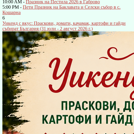
10:00 AM -
Празник на Пестила 2026 в Габрово
5:00 PM -
Пети Празник на Баклавата и Селски събор в с.
Кошарна
6
Уикенд с вкус: Праскови, домати, качамак, картофи и гайди
събират България (31 юли - 2 август 2026 г.)