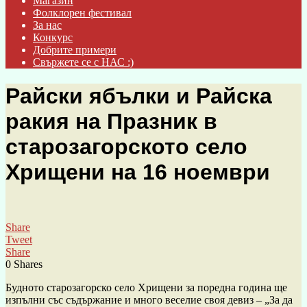
Магазин
Фолклорен фестивал
За нас
Конкурс
Добрите примери
Свържете се с НАС :)
Райски ябълки и Райска
ракия на Празник в
старозагорското село
Хрищени на 16 ноември
Share
Tweet
Share
0
Shares
Будното старозагорско село Хрищени за поредна година ще
изпълни със съдържание и много веселие своя девиз – „За да