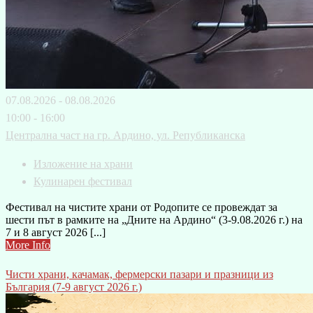
07.08.2026 - 08.08.2026
10:00 - 16:00
Централна част на гр. Ардино, ул. Републиканска
Изложение на храни
Кулинарен фестивал
Фестивал на чистите храни от Родопите се провеждат за
шести път в рамките на „Дните на Ардино“ (3-9.08.2026 г.) на
7 и 8 август 2026 [...]
More Info
Чисти храни, качамак, фермерски пазари и празници из
България (7-9 август 2026 г.)