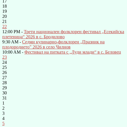
17
18
19
20
21
22
12:00 PM -
Трети национален фолклорен фестивал „Есекийска
плетеница“ 2026 в с. Бродилово
9:30 AM -
Седми кулинарно-фолклорен „Празник на
плодородието” 2026 в село Чилнов
10:00 AM -
Фестивал на питката с „Луди млади“ в с. Беловец
23
24
25
26
27
28
29
30
31
1
2
3
4
5