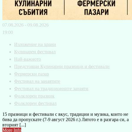
07.08.2026 - 09.08.2026
19:00
Изложение на храни
Кулинарен фестивал
Най-важното
Предстоящи Кулинарни празници и фестивали
Фермерски пазар
Фестивал на занаятите
Фестивал на традиционните занаяти
Фолклорен празник
Фолклорен фестивал
15 празници и фестивали с вкус, традиции и музика, които не
бива да пропускате (7-9 август 2026 г.) Лятото е в разгара си, а
вторият [...]
More Info