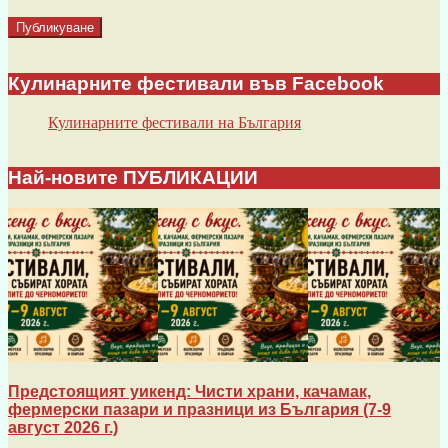
Кулинарните фестивали във Facebook
Кулинарните фестивали на България
Най-новите ПУБЛИКАЦИИ
Предстоящият уикенд: Чисти храни, качамак,
фермерски пазари и празници из България (7-9
август 2026 г.)