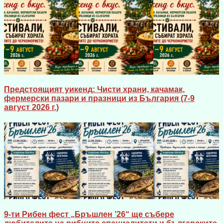
Предстоящият уикенд: Чисти храни, качамак,
фермерски пазари и празници из България (7-9
август 2026 г.)
9-ти Рибен фест „Бръшлен ’26“ ще събере