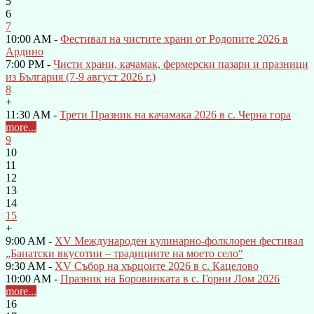
5
6
7
10:00 AM -
Фестивал на чистите храни от Родопите 2026 в
Ардино
7:00 PM -
Чисти храни, качамак, фермерски пазари и празници
из България (7-9 август 2026 г.)
8
+
11:30 AM -
Трети Празник на качамака 2026 в с. Черна гора
more...
9
10
11
12
13
14
15
+
9:00 AM -
XV Международен кулинарно-фолклорен фестивал
„Банатски вкусотии – традициите на моето село“
9:30 AM -
XV Събор на хърцоите 2026 в с. Кацелово
10:00 AM -
Празник на Боровинката в с. Горни Лом 2026
more...
16