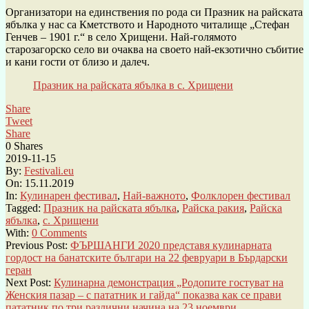
Организатори на единствения по рода си Празник на райската
ябълка у нас са Кметството и Народното читалище „Стефан
Генчев – 1901 г.“ в село Хрищени. Най-голямото
старозагорско село ви очаква на своето най-екзотично събитие
и кани гости от близо и далеч.
Празник на райската ябълка в с. Хрищени
Share
Tweet
Share
0
Shares
2019-11-15
By:
Festivali.eu
On:
15.11.2019
In:
Кулинарен фестивал
,
Най-важното
,
Фолклорен фестивал
Tagged:
Празник на райската ябълка
,
Райска ракия
,
Райска
ябълка
,
с. Хрищени
With:
0 Comments
Previous Post:
ФЪРШАНГИ 2020 представя кулинарната
гордост на банатските българи на 22 февруари в Бърдарски
геран
Next Post:
Кулинарна демонстрация „Родопите гостуват на
Женския пазар – с пататник и гайда“ показва как се прави
пататник по три различни начина на 23 ноември