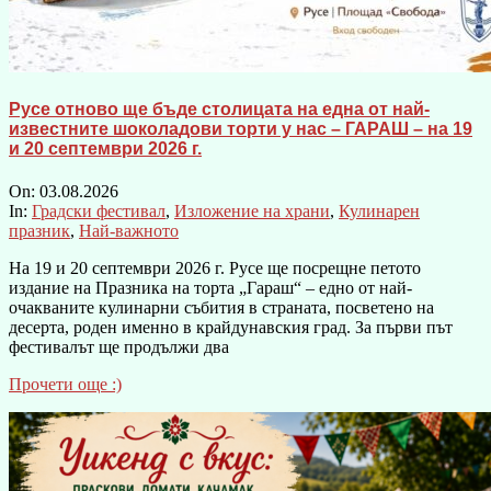
Русе отново ще бъде столицата на една от най-
известните шоколадови торти у нас – ГАРАШ – на 19
и 20 септември 2026 г.
On:
03.08.2026
In:
Градски фестивал
,
Изложение на храни
,
Кулинарен
празник
,
Най-важното
На 19 и 20 септември 2026 г. Русе ще посрещне петото
издание на Празника на торта „Гараш“ – едно от най-
очакваните кулинарни събития в страната, посветено на
десерта, роден именно в крайдунавския град. За първи път
фестивалът ще продължи два
Прочети още :)