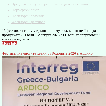
Предстоящи Кулинарни празници и фестивали
Фермерски пазар
Фолклорен празник
Фолклорен фестивал
13 фестивала с вкус, традиции и музика, които не бива да
пропускате (31 юли – 2 август 2026 г.) Първият августовски
уикенд е един от [...]
More Info
Фестивал на чистите храни от Родопите 2026 в Ардино