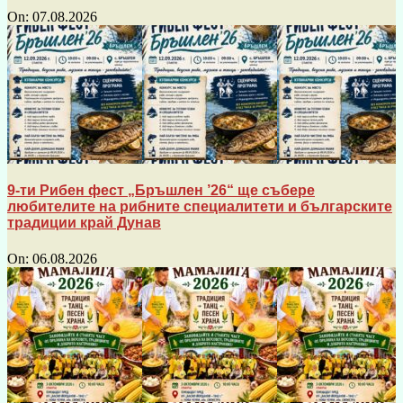
On:
07.08.2026
9-ти Рибен фест „Бръшлен ’26“ ще събере
любителите на рибните специалитети и българските
традиции край Дунав
On:
06.08.2026