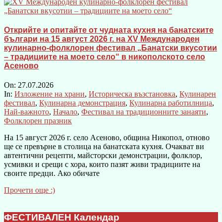
Открийте и опитайте от чудната кухня на банатските
българи на 15 август 2026 г. на XV Международен
кулинарно-фолклорен фестивал „Банатски вкусотии
– традициите на моето село“ в никополското село
Асеново
On:
27.07.2026
In:
Изложение на храни
,
Историческа възстановка
,
Кулинарен
фестивал
,
Кулинарна демонстрация
,
Кулинарна работилница
,
Най-важното
,
Начало
,
Фестивал на традиционните занаяти
,
Фолклорен празник
На 15 август 2026 г. село Асеново, община Никопол, отново
ще се превърне в столица на банатската кухня. Очакват ви
автентични рецепти, майсторски демонстрации, фолклор,
усмивки и срещи с хора, които пазят живи традициите на
своите предци. Ако обичате
Прочети още :)
ФЕСТИВАЛЕН Календар