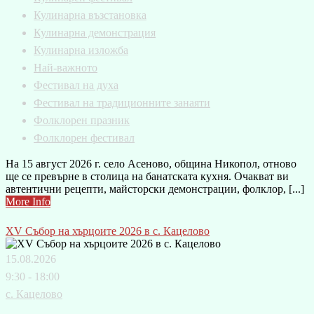
Кулинарна възстановка
Кулинарна демонстрация
Кулинарна изложба
Най-важното
Фестивал на духа
Фестивал на традиционните занаяти
Фолклорен празник
Фолклорен фестивал
На 15 август 2026 г. село Асеново, община Никопол, отново
ще се превърне в столица на банатската кухня. Очакват ви
автентични рецепти, майсторски демонстрации, фолклор, [...]
More Info
XV Събор на хърцоите 2026 в с. Кацелово
15.08.2026
9:30 - 18:00
с. Кацелово