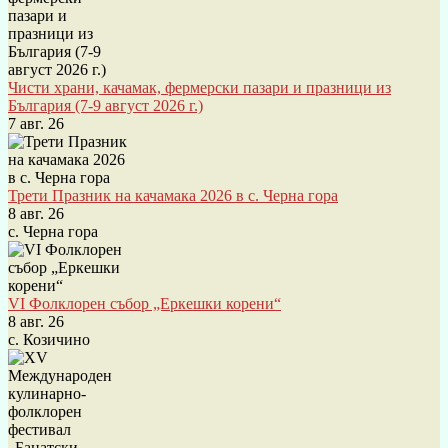
Чисти храни, качамак, фермерски пазари и празници из
България (7-9 август 2026 г.)
7 авг. 26
Трети Празник на качамака 2026 в с. Черна гора
8 авг. 26
с. Черна гора
VI Фолклорен събор „Еркешки корени“
8 авг. 26
с. Козичино