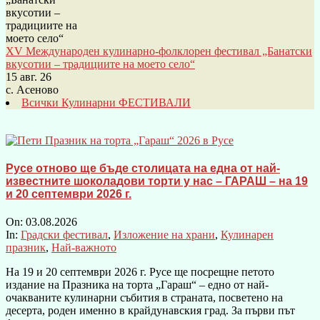
XV Международен кулинарно-фолклорен фестивал „Банатски
вкусотии – традициите на моето село“
15 авг. 26
с. Асеново
Всички Кулинарни ФЕСТИВАЛИ
Русе отново ще бъде столицата на една от най-
известните шоколадови торти у нас – ГАРАШ – на 19
и 20 септември 2026 г.
On:
03.08.2026
In:
Градски фестивал
,
Изложение на храни
,
Кулинарен
празник
,
Най-важното
На 19 и 20 септември 2026 г. Русе ще посрещне петото
издание на Празника на торта „Гараш“ – едно от най-
очакваните кулинарни събития в страната, посветено на
десерта, роден именно в крайдунавския град. За първи път