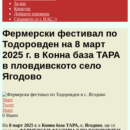
За нас
Конкурс
Добрите примери
Свържете се с НАС :)
Фермерски фестивал по
Тодоровден на 8 март
2025 г. в Конна база ТАРА
в пловдивското село
Ягодово
Share
Tweet
Share
0
Shares
На
8 март 2025 г.
в
Конна база ТАРА, с. Ягодово
, ще се