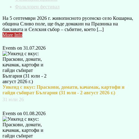
Фолклорен фестивал
На 5 септември 2026 г. живописното русенско село Кошарна,
община Сливо поле, ще бъде домакин на Празника на
баклавата и Селския събор – събитие, което [...]
More Info
Events on 31.07.2026
Уикенд с вкус: Праскови, домати, качамак, картофи и
гайди събират България (31 юли - 2 август 2026 г.)
31 юли 26
Events on 01.08.2026