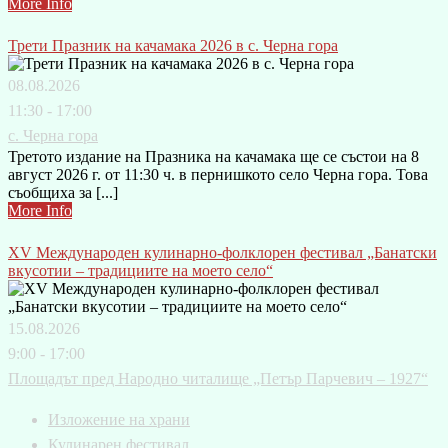
More Info
Трети Празник на качамака 2026 в с. Черна гора
08.08.2026
11:30 - 17:00
с. Черна гора
Третото издание на Празника на качамака ще се състои на 8
август 2026 г. от 11:30 ч. в пернишкото село Черна гора. Това
съобщиха за [...]
More Info
XV Международен кулинарно-фолклорен фестивал „Банатски
вкусотии – традициите на моето село“
15.08.2026
9:00 - 17:00
Площадът пред Народно читалище „Петър Парчевич – 1927“
Изложение на храни
Кулинарен фестивал