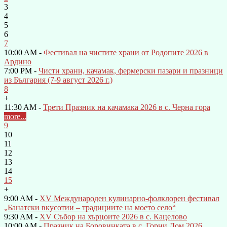
3
4
5
6
7
10:00 AM -
Фестивал на чистите храни от Родопите 2026 в
Ардино
7:00 PM -
Чисти храни, качамак, фермерски пазари и празници
из България (7-9 август 2026 г.)
8
+
11:30 AM -
Трети Празник на качамака 2026 в с. Черна гора
more...
9
10
11
12
13
14
15
+
9:00 AM -
XV Международен кулинарно-фолклорен фестивал
„Банатски вкусотии – традициите на моето село“
9:30 AM -
XV Събор на хърцоите 2026 в с. Кацелово
10:00 AM -
Празник на Боровинката в с. Горни Лом 2026