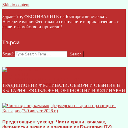
Skip to content
Click Here
Здравейте, ФЕСТИВАЛИТЕ на България ви очакват.
Намерете вашия Фестивал и се впуснете в приключение - с
вашето семейство и приятели!
Търси
Search
ФЕСТИВАЛИТЕ НА БЪЛГАРИЯ I БГ
ТРАДИЦИОННИ ФЕСТИВАЛИ, СЪБОРИ И СЪБИТИЯ В
БЪЛГАРИЯ - ФОЛКЛОРНИ, ОБЩНОСТНИ И КУЛИНАРНИ
Предстоящият уикенд: Чисти храни, качамак,
фермерски пазари и празници из България (7-9