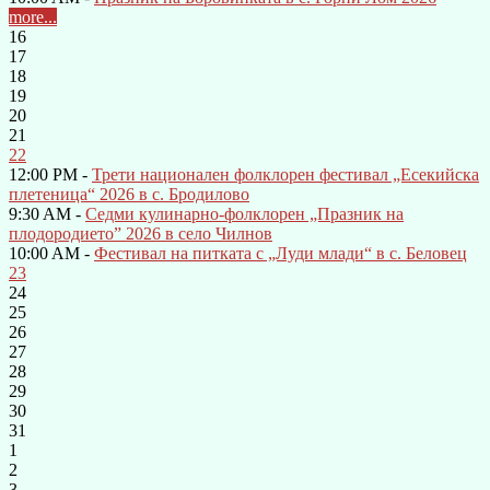
more...
16
17
18
19
20
21
22
12:00 PM -
Трети национален фолклорен фестивал „Есекийска
плетеница“ 2026 в с. Бродилово
9:30 AM -
Седми кулинарно-фолклорен „Празник на
плодородието” 2026 в село Чилнов
10:00 AM -
Фестивал на питката с „Луди млади“ в с. Беловец
23
24
25
26
27
28
29
30
31
1
2
3