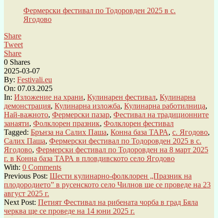
Фермерски фестивал по Тодоровден 2025 в с.
Ягодово
Share
Tweet
Share
0
Shares
2025-03-07
By:
Festivali.eu
On:
07.03.2025
In:
Изложение на храни
,
Кулинарен фестивал
,
Кулинарна
демонстрация
,
Кулинарна изложба
,
Кулинарна работилница
,
Най-важното
,
Фермерски пазар
,
Фестивал на традиционните
занаяти
,
Фолклорен празник
,
Фолклорен фестивал
Tagged:
Брънза на Салих Паша
,
Конна база ТАРА
,
с. Ягодово
,
Салих Паша
,
Фермерски фестивал по Тодоровден 2025 в с.
Ягодово
,
Фермерски фестивал по Тодоровден на 8 март 2025
г. в Конна база ТАРА в пловдивското село Ягодово
With:
0 Comments
Previous Post:
Шести кулинарно-фолклорен „Празник на
плодородието” в русенското село Чилнов ще се проведе на 23
август 2025 г.
Next Post:
Петият Фестивал на рибената чорба в град Бяла
черква ще се проведе на 14 юни 2025 г.