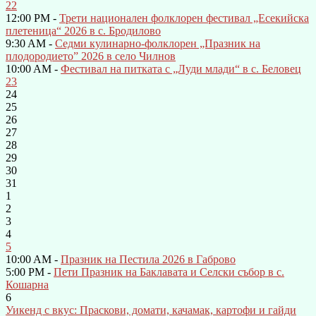
22
12:00 PM -
Трети национален фолклорен фестивал „Есекийска
плетеница“ 2026 в с. Бродилово
9:30 AM -
Седми кулинарно-фолклорен „Празник на
плодородието” 2026 в село Чилнов
10:00 AM -
Фестивал на питката с „Луди млади“ в с. Беловец
23
24
25
26
27
28
29
30
31
1
2
3
4
5
10:00 AM -
Празник на Пестила 2026 в Габрово
5:00 PM -
Пети Празник на Баклавата и Селски събор в с.
Кошарна
6
Уикенд с вкус: Праскови, домати, качамак, картофи и гайди