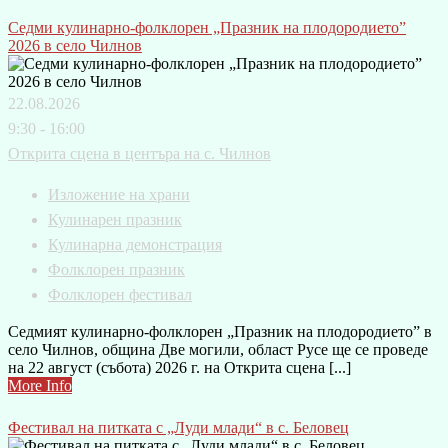
Седми кулинарно-фолклорен „Празник на плодородието”
2026 в село Чилнов
22.08.2026
9:30 - 16:00
Открита сцена в центъра на с. Чилнов
Изложение на храни
Кулинарен празник
Кулинарна демонстрация
Фолклорен празник
Фолклорен фестивал
Седмият кулинарно-фолклорен „Празник на плодородието” в
село Чилнов, община Две могили, област Русе ще се проведе
на 22 август (събота) 2026 г. на Открита сцена [...]
More Info
Фестивал на питката с „Луди млади“ в с. Беловец