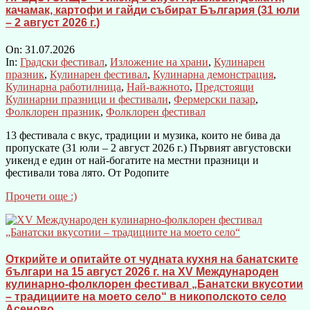
качамак, картофи и гайди събират България (31 юли
– 2 август 2026 г.)
On:
31.07.2026
In:
Градски фестивал
,
Изложение на храни
,
Кулинарен
празник
,
Кулинарен фестивал
,
Кулинарна демонстрация
,
Кулинарна работилница
,
Най-важното
,
Предстоящи
Кулинарни празници и фестивали
,
Фермерски пазар
,
Фолклорен празник
,
Фолклорен фестивал
13 фестивала с вкус, традиции и музика, които не бива да
пропускате (31 юли – 2 август 2026 г.) Първият августовски
уикенд е един от най-богатите на местни празници и
фестивали това лято. От Родопите
Прочети още :)
Открийте и опитайте от чудната кухня на банатските
българи на 15 август 2026 г. на XV Международен
кулинарно-фолклорен фестивал „Банатски вкусотии
– традициите на моето село“ в никополското село
Асеново