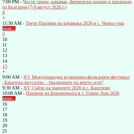
7:00 PM -
Чисти храни, качамак, фермерски пазари и празници
из България (7-9 август 2026 г.)
8
+
11:30 AM -
Трети Празник на качамака 2026 в с. Черна гора
more...
9
10
11
12
13
14
15
+
9:00 AM -
XV Международен кулинарно-фолклорен фестивал
„Банатски вкусотии – традициите на моето село“
9:30 AM -
XV Събор на хърцоите 2026 в с. Кацелово
10:00 AM -
Празник на Боровинката в с. Горни Лом 2026
more...
16
17
18
19
20
21