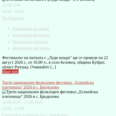
22.08.2026
10:00 - 16:30
На Площада
Изложение на храни
Кулинарен фестивал
Фолклорен празник
Фолклорен фестивал
Фестивалът на питката с „Луди млади“ ще се проведе на 22
август 2026 г., от 10.00 ч., в село Беловец, община Кубрат,
област Разград. Очаквайте [...]
More Info
Трети национален фолклорен фестивал „Есекийска
плетеница“ 2026 в с. Бродилово
22.08.2026 - 23.08.2026
12:00 - 17:00
Спортната площадка на с. Бродилово