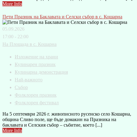
More Info
Пети Празник на Баклавата и Селски събор в с. Кошарна
05.09.2026
17:00 - 22:00
На Площада в с. Кошарна
Изложение на храни
Кулинарен празник
Кулинарна демонстрация
Най-важното
Събор
Фолклорен празник
Фолклорен фестивал
На 5 септември 2026 г. живописното русенско село Кошарна,
община Сливо поле, ще бъде домакин на Празника на
баклавата и Селския събор – събитие, което [...]
More Info