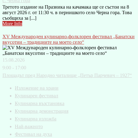
с. Черна гора
Третото издание на Празника на качамака ще се състои на 8
август 2026 г. от 11:30 ч. в пернишкото село Черна гора. Това
съобщиха за [...]
More Info
XV Международен кулинарно-фолклорен фестивал „Банатски
вкусотии – традициите на моето село“
15.08.2026
9:00 - 17:00
Площадът пред Народно читалище „Петър Парчевич – 1927“
Изложение на храни
Кулинарен фестивал
Кулинарна възстановка
Кулинарна демонстрация
Кулинарна изложба
Най-важното
Фестивал на духа