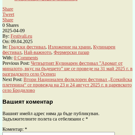
Share
Tweet
Share
0
Shares
2025-04-09
By:
Festivali.eu
On:
09.04.2025
In:
Градски фестивал
,
Изложение на храни
,
Кулинарен
фестивал
,
Най-важното
,
Фермерски пазар
With:
0 Comments
Previous Post:
Четвъртият Кулинарен фестивал ”Аромат от
миналото, вкус на бъдещето” ще се проведе на 31 май 2025 г. в
разградското село Осенец
Next Post:
Втори Национален фолклорен фестивал „Есекийска
плетеница“ се провежда на 23 и 24 август 2025 г. в царевското
село Бродилово
Вашият коментар
Вашият имейл адрес няма да бъде публикуван.
Задължителните полета са отбелязани с
*
Коментар:
*