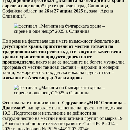
Традиционния фестивал „Магията на българската храна –
сирене и още нещо“
ще се проведе в град Сливница,
Софийска област, на
26 и 27 април 2025 г.,
зала „Арена
Сливница“.
По време на фестивала ще имате възможност безплатно
да
дегустирате храни, приготвени от местни готвачи по
традиционни местни рецепти, да си закупите качествени
храни и хранителни продукти директно от
производители,
както и да се насладите на богата музикална
програма от местни танцови състави – народни и модерни
танци, мажоретен състав, детска вокална група, с
гост –
изпълнител Александър Александров
.
Фестивалът е организиран от
Сдружение „МИГ Сливница –
Драгоман“
във връзка с изпълнение на проект по подмярка
19.3 „Подготовка и изпълнение на дейности за
сътрудничество на местни инициативни групи“ от мярка 19
„Водено от общностите местно развитие” от ПРСР 2014 –
2020 г., по Договор № РД 50-44/17.07.2024г..