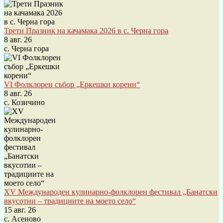
Трети Празник на качамака 2026 в с. Черна гора
8 авг. 26
с. Черна гора
VI Фолклорен събор „Еркешки корени“
8 авг. 26
с. Козичино
XV Международен кулинарно-фолклорен фестивал „Банатски
вкусотии – традициите на моето село“
15 авг. 26
с. Асеново