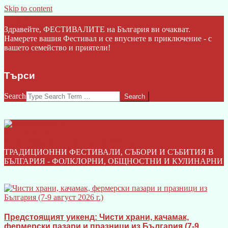
Skip to content
Click Here
Здравейте, ФЕСТИВАЛИТЕ на България ви очакват.
Намерете вашия Фестивал и се впуснете в приключение - с
вашето семейство и приятели!
Търси
Search
ФЕСТИВАЛИТЕ НА БЪЛГАРИЯ I БГ
ТРАДИЦИОННИ ФЕСТИВАЛИ, СЪБОРИ И СЪБИТИЯ В
БЪЛГАРИЯ - ФОЛКЛОРНИ, ОБЩНОСТНИ И КУЛИНАРНИ
Предстоящият уикенд: Чисти храни, качамак,
фермерски пазари и празници из България (7-9