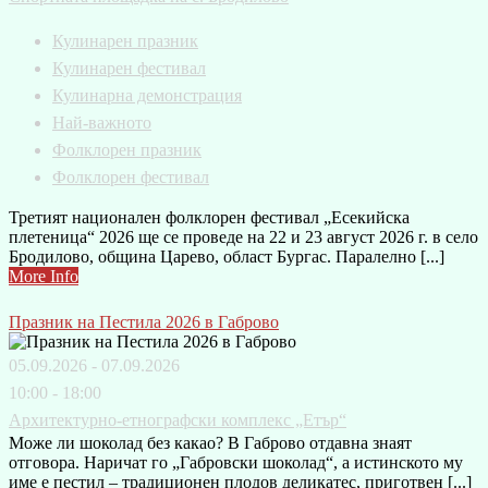
Кулинарен празник
Кулинарен фестивал
Кулинарна демонстрация
Най-важното
Фолклорен празник
Фолклорен фестивал
Третият национален фолклорен фестивал „Есекийска
плетеница“ 2026 ще се проведе на 22 и 23 август 2026 г. в село
Бродилово, община Царево, област Бургас. Паралелно [...]
More Info
Празник на Пестила 2026 в Габрово
05.09.2026 - 07.09.2026
10:00 - 18:00
Архитектурно-етнографски комплекс „Етър“
Може ли шоколад без какао? В Габрово отдавна знаят
отговора. Наричат го „Габровски шоколад“, а истинското му
име е пестил – традиционен плодов деликатес, приготвен [...]