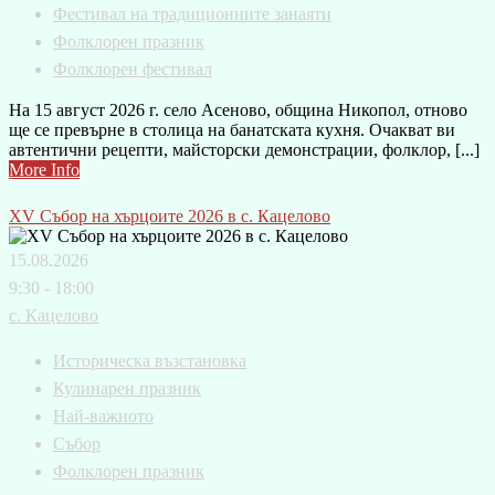
Фестивал на традиционните занаяти
Фолклорен празник
Фолклорен фестивал
На 15 август 2026 г. село Асеново, община Никопол, отново
ще се превърне в столица на банатската кухня. Очакват ви
автентични рецепти, майсторски демонстрации, фолклор, [...]
More Info
XV Събор на хърцоите 2026 в с. Кацелово
15.08.2026
9:30 - 18:00
с. Кацелово
Историческа възстановка
Кулинарен празник
Най-важното
Събор
Фолклорен празник