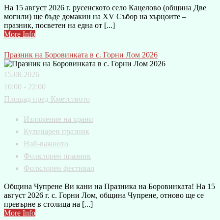
На 15 август 2026 г. русенското село Кацелово (община Две
могили) ще бъде домакин на XV Събор на хърцоите –
празник, посветен на една от [...]
More Info
Празник на Боровинката в с. Горни Лом 2026
15.08.2026
10:00 - 22:00
Площад пред Кметството
Изложение на храни
Кулинарен празник
Най-важното
Фолклорен празник
Фолклорен фестивал
Община Чупрене Ви кани на Празника на Боровинката! На 15
август 2026 г. с. Горни Лом, община Чупрене, отново ще се
превърне в столица на [...]
More Info