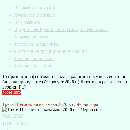
Изложение на храни
Кулинарен фестивал
Най-важното
Предстоящи Кулинарни празници и фестивали
Фермерски пазар
Фестивал на занаятите
Фестивал на традиционните занаяти
Фолклорен празник
Фолклорен фестивал
15 празници и фестивали с вкус, традиции и музика, които не
бива да пропускате (7-9 август 2026 г.) Лятото е в разгара си, а
вторият [...]
More Info
Трети Празник на качамака 2026 в с. Черна гора
08.08.2026
11:30 - 17:00