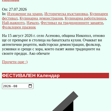
On:
27.07.2026
In:
Изложение на храни
,
Историческа възстановка
,
Кулинарен
фестивал
,
Кулинарна демонстрация
,
Кулинарна работилница
,
Най-важното
,
Начало
,
Фестивал на традиционните занаяти
,
Фолклорен празник
На 15 август 2026 г. село Асеново, община Никопол, отново
ще се превърне в столица на банатската кухня. Очакват ви
автентични рецепти, майсторски демонстрации, фолклор,
усмивки и срещи с хора, които пазят живи традициите на
своите предци. Ако обичате
Прочети още :)
ФЕСТИВАЛЕН Календар