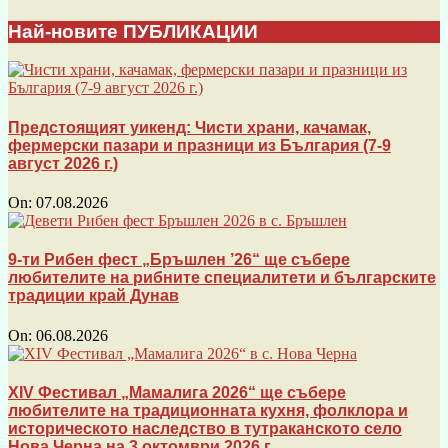
Най-новите ПУБЛИКАЦИИ
Предстоящият уикенд: Чисти храни, качамак,
фермерски пазари и празници из България (7-9
август 2026 г.)
On:
07.08.2026
9-ти Рибен фест „Бръшлен ’26“ ще събере
любителите на рибните специалитети и българските
традиции край Дунав
On:
06.08.2026
XIV Фестивал „Мамалига 2026“ ще събере
любителите на традиционната кухня, фолклора и
историческото наследство в тутраканското село
Нова Черна на 3 октомври 2026 г.