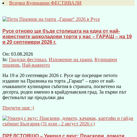
Всички Кулинарни ФЕСТИВАЛИ
Русе отново ще бъде столицата на една от най-
известните шоколадови торти у нас – ГАРАШ – на 19
и 20 септември 2026 г.
On:
03.08.2026
In:
Градски фестивал
,
Изложение на храни
,
Кулинарен
празник
,
Най-важното
На 19 и 20 септември 2026 г. Русе ще посрещне петото
издание на Празника на торта „Гараш“ – едно от най-
очакваните кулинарни събития в страната, посветено на
десерта, роден именно в крайдунавския град. За първи път
фестивалът ще продължи два
Прочети още :)
ПРЕДСТОЯЩО – Уикенд с вкус: Праскови, домати,