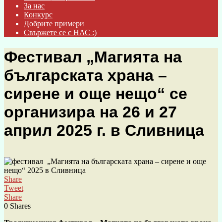
За нас
Конкурс
Добрите примери
Свържете се с НАС :)
Фестивал „Магията на
българската храна –
сирене и още нещо“ се
организира на 26 и 27
април 2025 г. в Сливница
Share
Tweet
Share
0
Shares