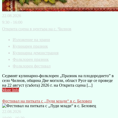
22.08.2026
9:30 - 16:00
Открита сцена в центъра на с. Чилнов
Изложение на храни
Кулинарен празник
Кулинарна демонстрация
Фолклорен празник
Фолклорен фестивал
Седмият кулинарно-фолклорен „Празник на плодородието” в
село Чилнов, община Две могили, област Русе ще се проведе
на 22 август (събота) 2026 г. на Открита сцена [...]
More Info
Фестивал на питката с „Луди млади“ в с. Беловец
22.08.2026