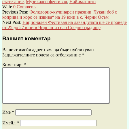
състезание
,
Музикален фестивал
,
Най-важното
With:
0 Comments
Previous Post:
Фолклорно-кулинарен празник „Чукан боб с
коприва и хоро се извива“ на 19 юни в с. Черни Осъм
Next Post:
Национален Фестивал на лавандулата ще се проведе
от 25 до 27 юни в Чирпан и село Средно градище
Вашият коментар
Вашият имейл адрес няма да бъде публикуван.
Задължителните полета са отбелязани с
*
Коментар:
*
Име
*
Имейл
*