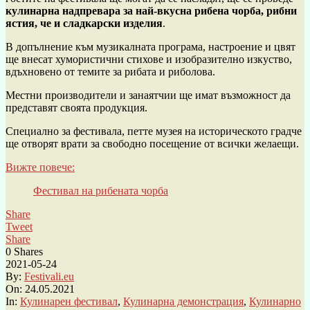
кулинарна надпревара за най-вкусна рибена чорба, рибни
ястия, че и сладкарски изделия
.
В допълнение към музикалната програма, настроение и цвят
ще внесат хумористични стихове и изобразително изкуство,
вдъхновено от темите за рибата и риболова.
Местни производители и занаятчии ще имат възможност да
представят своята продукция.
Специално за фестивала, петте музея на историческото градче
ще отворят врати за свободно посещение от всички желаещи.
Вижте повече:
Фестивал на рибената чорба
Share
Tweet
Share
0
Shares
2021-05-24
By:
Festivali.eu
On:
24.05.2021
In:
Кулинарен фестивал
,
Кулинарна демонстрация
,
Кулинарно