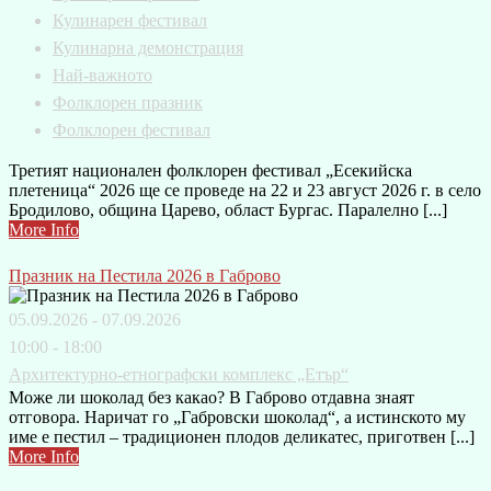
Кулинарен фестивал
Кулинарна демонстрация
Най-важното
Фолклорен празник
Фолклорен фестивал
Третият национален фолклорен фестивал „Есекийска
плетеница“ 2026 ще се проведе на 22 и 23 август 2026 г. в село
Бродилово, община Царево, област Бургас. Паралелно [...]
More Info
Празник на Пестила 2026 в Габрово
05.09.2026 - 07.09.2026
10:00 - 18:00
Архитектурно-етнографски комплекс „Етър“
Може ли шоколад без какао? В Габрово отдавна знаят
отговора. Наричат го „Габровски шоколад“, а истинското му
име е пестил – традиционен плодов деликатес, приготвен [...]
More Info