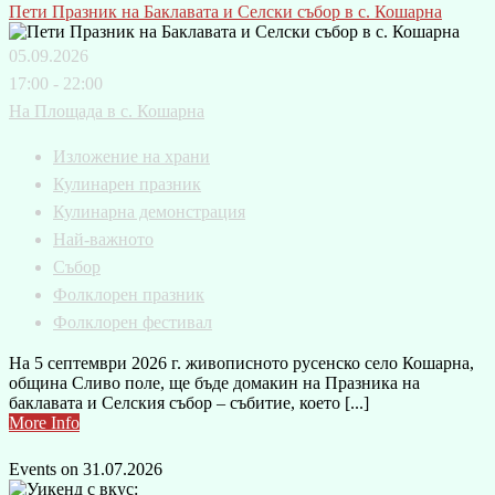
Пети Празник на Баклавата и Селски събор в с. Кошарна
05.09.2026
17:00 - 22:00
На Площада в с. Кошарна
Изложение на храни
Кулинарен празник
Кулинарна демонстрация
Най-важното
Събор
Фолклорен празник
Фолклорен фестивал
На 5 септември 2026 г. живописното русенско село Кошарна,
община Сливо поле, ще бъде домакин на Празника на
баклавата и Селския събор – събитие, което [...]
More Info
Events on 31.07.2026