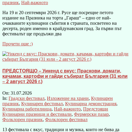
празник
,
Най-важното
На 19 и 20 септември 2026 г. Русе ще посрещне петото
издание на Празника на торта „Гараш“ – едно от най-
очакваните кулинарни събития в страната, посветено на
десерта, роден именно в крайдунавския град. За първи път
фестивалът ще продължи два
Прочети още :)
ПРЕДСТОЯЩО – Уикенд с вкус: Праскови, домати,
качамак, картофи и гайди събират България (31 юли
– 2 август 2026 г.)
On:
31.07.2026
In:
Градски фестивал
,
Изложение на храни
,
Кулинарен
празник
,
Кулинарен фестивал
,
Кулинарна демонстрация
,
Кулинарна работилница
,
Най-важното
,
Предстоящи
Кулинарни празници и фестивали
,
Фермерски пазар
,
Фолклорен празник
,
Фолклорен фестивал
13 фестивала с вкус, традиции и музика, които не бива да