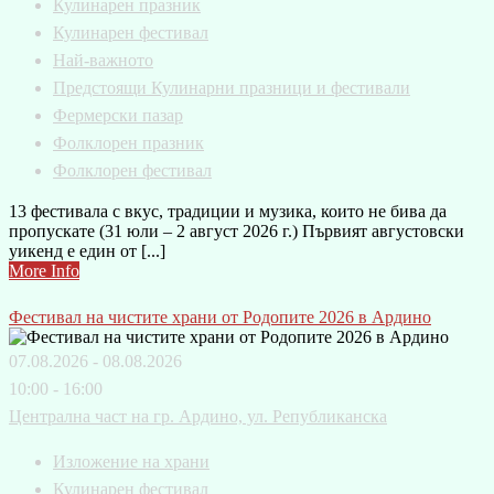
Кулинарен празник
Кулинарен фестивал
Най-важното
Предстоящи Кулинарни празници и фестивали
Фермерски пазар
Фолклорен празник
Фолклорен фестивал
13 фестивала с вкус, традиции и музика, които не бива да
пропускате (31 юли – 2 август 2026 г.) Първият августовски
уикенд е един от [...]
More Info
Фестивал на чистите храни от Родопите 2026 в Ардино
07.08.2026 - 08.08.2026
10:00 - 16:00
Централна част на гр. Ардино, ул. Републиканска
Изложение на храни
Кулинарен фестивал