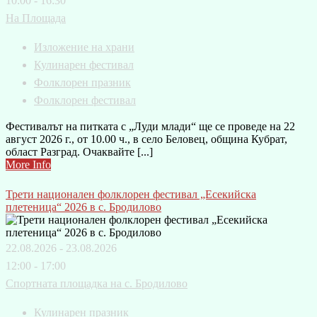
10:00 - 16:30
На Площада
Изложение на храни
Кулинарен фестивал
Фолклорен празник
Фолклорен фестивал
Фестивалът на питката с „Луди млади“ ще се проведе на 22
август 2026 г., от 10.00 ч., в село Беловец, община Кубрат,
област Разград. Очаквайте [...]
More Info
Трети национален фолклорен фестивал „Есекийска
плетеница“ 2026 в с. Бродилово
22.08.2026 - 23.08.2026
12:00 - 17:00
Спортната площадка на с. Бродилово
Кулинарен празник