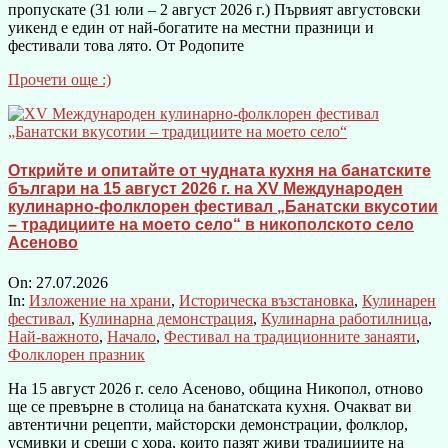
пропускате (31 юли – 2 август 2026 г.) Първият августовски
уикенд е един от най-богатите на местни празници и
фестивали това лято. От Родопите
Прочети още :)
Открийте и опитайте от чудната кухня на банатските
българи на 15 август 2026 г. на XV Международен
кулинарно-фолклорен фестивал „Банатски вкусотии
– традициите на моето село“ в никополското село
Асеново
On:
27.07.2026
In:
Изложение на храни
,
Историческа възстановка
,
Кулинарен
фестивал
,
Кулинарна демонстрация
,
Кулинарна работилница
,
Най-важното
,
Начало
,
Фестивал на традиционните занаяти
,
Фолклорен празник
На 15 август 2026 г. село Асеново, община Никопол, отново
ще се превърне в столица на банатската кухня. Очакват ви
автентични рецепти, майсторски демонстрации, фолклор,
усмивки и срещи с хора, които пазят живи традициите на