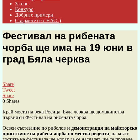
За нас
Конкурс
Добрите примери
Свържете се с НАС :)
Фестивал на рибената
чорба ще има на 19 юни в
град Бяла черква
Share
Tweet
Share
0
Shares
Край моста на река Росица, Бяла черква ще домакинства
първия си Фестивал на рибената чорба.
Освен състезание по риболов и
демонстрация на майсторско
приготвяне на рибена чорба по местна рецепта
, на която
гостите на фестивала ще могат да се насладят, ще се проведе