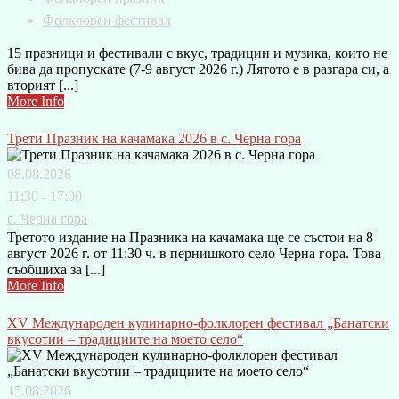
Фолклорен фестивал
15 празници и фестивали с вкус, традиции и музика, които не
бива да пропускате (7-9 август 2026 г.) Лятото е в разгара си, а
вторият [...]
More Info
Трети Празник на качамака 2026 в с. Черна гора
08.08.2026
11:30 - 17:00
с. Черна гора
Третото издание на Празника на качамака ще се състои на 8
август 2026 г. от 11:30 ч. в пернишкото село Черна гора. Това
съобщиха за [...]
More Info
XV Международен кулинарно-фолклорен фестивал „Банатски
вкусотии – традициите на моето село“
15.08.2026