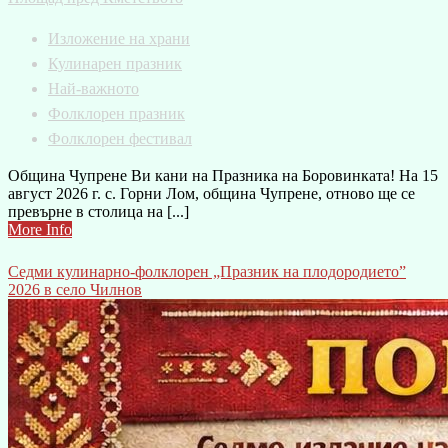
Изложение на храни
Кулинарен празник
Най-важното
Фолклорен празник
Фолклорен фестивал
Община Чупрене Ви кани на Празника на Боровинката! На 15
август 2026 г. с. Горни Лом, община Чупрене, отново ще се
превърне в столица на [...]
More Info
Седми кулинарно-фолклорен „Празник на плодородието”
2026 в село Чилнов