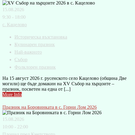
15.08.2026
9:30 - 18:00
с. Кацелово
Историческа възстановка
Кулинарен празник
Най-важното
Събор
Фолклорен празник
На 15 август 2026 г. русенското село Кацелово (община Две
могили) ще бъде домакин на XV Събор на хърцоите –
празник, посветен на една от [...]
More Info
Празник на Боровинката в с. Горни Лом 2026
15.08.2026
10:00 - 22:00
Площад пред Кметството