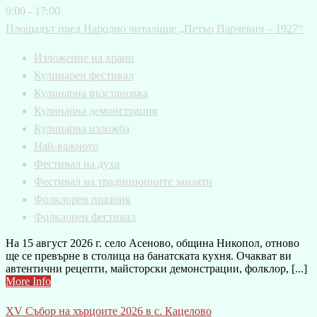
9:00 - 17:00
Площадът пред Народно читалище „Петър Парчевич – 1927“
Изложение на храни
Кулинарен фестивал
Кулинарна възстановка
Кулинарна демонстрация
Кулинарна изложба
Най-важното
Фестивал на духа
Фестивал на традиционните занаяти
Фолклорен празник
Фолклорен фестивал
На 15 август 2026 г. село Асеново, община Никопол, отново
ще се превърне в столица на банатската кухня. Очакват ви
автентични рецепти, майсторски демонстрации, фолклор, [...]
More Info
XV Събор на хърцоите 2026 в с. Кацелово