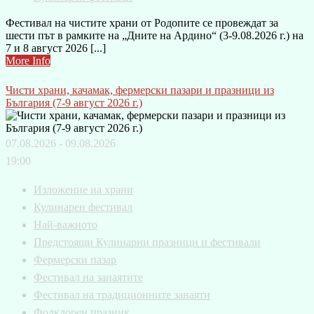
Фестивал на чистите храни от Родопите се провеждат за
шести път в рамките на „Дните на Ардино“ (3-9.08.2026 г.) на
7 и 8 август 2026 [...]
More Info
Чисти храни, качамак, фермерски пазари и празници из
България (7-9 август 2026 г.)
07.08.2026 - 09.08.2026
19:00
Изложение на храни
Кулинарен фестивал
Най-важното
Предстоящи Кулинарни празници и фестивали
Фермерски пазар
Фестивал на занаятите
Фестивал на традиционните занаяти
Фолклорен празник