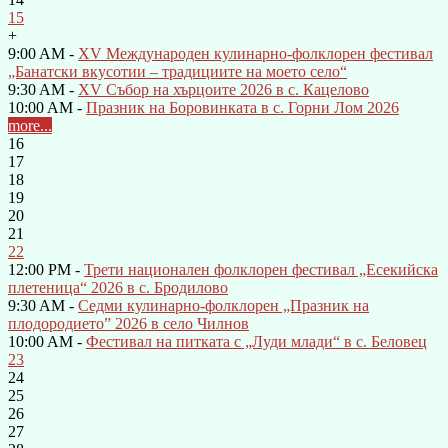
15
+
9:00 AM -
XV Международен кулинарно-фолклорен фестивал
„Банатски вкусотии – традициите на моето село“
9:30 AM -
XV Събор на хърцоите 2026 в с. Кацелово
10:00 AM -
Празник на Боровинката в с. Горни Лом 2026
more...
16
17
18
19
20
21
22
12:00 PM -
Трети национален фолклорен фестивал „Есекийска
плетеница“ 2026 в с. Бродилово
9:30 AM -
Седми кулинарно-фолклорен „Празник на
плодородието” 2026 в село Чилнов
10:00 AM -
Фестивал на питката с „Луди млади“ в с. Беловец
23
24
25
26
27