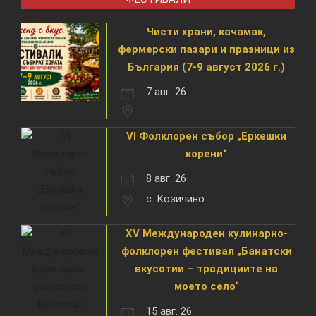
Чисти храни, качамак,
фермерски пазари и празници из
България (7-9 август 2026 г.)
7 авг. 26
VI Фолклорен събор „Еркешки
корени“
8 авг. 26
с. Козичино
XV Международен кулинарно-
фолклорен фестивал „Банатски
вкусотии – традициите на
моето село“
15 авг. 26