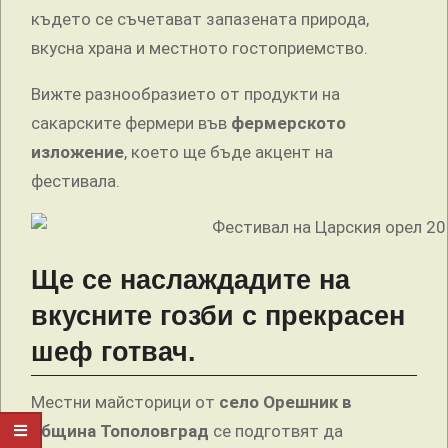
където се съчетават запазената природа,
вкусна храна и местното гостоприемство.
Вижте разнообразието от продукти на
сакарските фермери във
фермерското
изложение
, което ще бъде акцент на
фестивала.
Ще се наслаждадите на
вкусните гозби с прекрасен
шеф готвач.
Местни майсторици от
село Орешник в
община Тополовград
се подготвят да