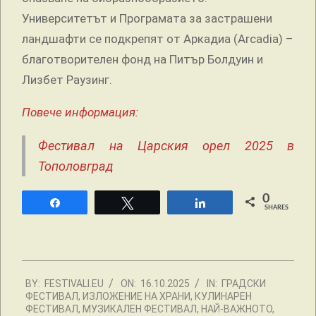
Университетът и Програмата за застрашени
ландшафти се подкрепят от Аркадиа (Arcadia) –
благотворителен фонд на Питър Болдуин и
Лизбет Раузинг.
Повече информация:
Фестивал на Царския орел 2025 в
Тополовград
0
Share
Tweet
Share
SHARES
2025-
BY:
FESTIVALI.EU
ON:
16.10.2025
IN:
ГРАДСКИ
10-
ФЕСТИВАЛ
,
ИЗЛОЖЕНИЕ НА ХРАНИ
,
КУЛИНАРЕН
16
ФЕСТИВАЛ
,
МУЗИКАЛЕН ФЕСТИВАЛ
,
НАЙ-ВАЖНОТО
,