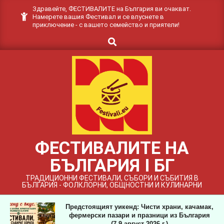
Skip
Здравейте, ФЕСТИВАЛИТЕ на България ви очакват.
Намерете вашия Фестивал и се впуснете в
to
приключение - с вашето семейство и приятели!
content
Search
ФЕСТИВАЛИТЕ НА
БЪЛГАРИЯ I БГ
ТРАДИЦИОННИ ФЕСТИВАЛИ, СЪБОРИ И СЪБИТИЯ В
БЪЛГАРИЯ - ФОЛКЛОРНИ, ОБЩНОСТНИ И КУЛИНАРНИ
Предстоящият уикенд: Чисти храни, качамак,
фермерски пазари и празници из България
(7-9 август 2026 г.)