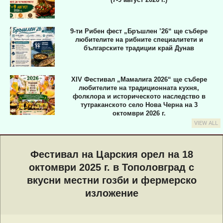
9-ти Рибен фест „Бръшлен ’26“ ще събере
любителите на рибните специалитети и
българските традиции край Дунав
XIV Фестивал „Мамалига 2026“ ще събере
любителите на традиционната кухня,
фолклора и историческото наследство в
тутраканското село Нова Черна на 3
октомври 2026 г.
VIEW ALL
Primary
Navigation
Фестивал на Царския орел на 18
Menu
октомври 2025 г. в Тополовград с
вкусни местни гозби и фермерско
изложение