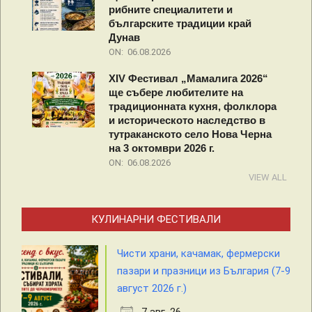
рибните специалитети и
българските традиции край
Дунав
ON:
06.08.2026
XIV Фестивал „Мамалига 2026“
ще събере любителите на
традиционната кухня, фолклора
и историческото наследство в
тутраканското село Нова Черна
на 3 октомври 2026 г.
ON:
06.08.2026
VIEW ALL
КУЛИНАРНИ ФЕСТИВАЛИ
Чисти храни, качамак, фермерски
пазари и празници из България (7-9
август 2026 г.)
7 авг. 26