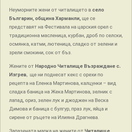
Неуморните жени от читалището в
село
Българин, община Харманли,
ще се
представят на Фестивала на царския орел с
традиционна масленица, курбан, дроб по селски,
осмянка, катми, лютеница, сладко от зелени и
зрели смокини, сок от бъз.
Жените от
Народно Читалище Възраждане с.
Изгрев
, ще ни поднесат кекс с орехи по
рецепта на Еленка Мартинова, калцунки – вид
сладка баница на Жека Мартинова, зелник с
лапад, ориз, зелен лук и джоджен на Веска
Димова и баница с булгур, праз лук, яйца и
сирене от ръцете на Илияна Драгнева.
Запазената марка на жените от
Читалище