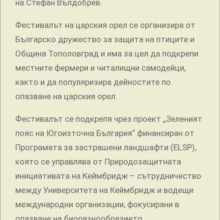
на Стефан Вълдобрев.
Фестивалът на царския орел се организира от
Българско дружество за защита на птиците и
Община Тополовград и има за цел да подкрепи
местните фермери и читалищни самодейци,
както и да популяризира дейностите по
опазване на царския орел.
Фестивалът се подкрепя чрез проект „Зеленият
пояс на Югоизточна България“ финансиран от
Програмата за застрашени ландшафти (ELSP),
която се управлява от Природозащитната
инициативата на Кеймбридж – сътрудничество
между Университета на Кеймбридж и водещи
международни организации, фокусирани в
опазване на биоразнообразието.