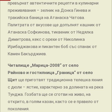
превърнат автентичните рецепти в кулинарни
преживявания – зелник на Донка Гинева и
тракийска баница на Атанаска Чатова.
Палитрата от вкусове ще допълнят кашник от
Атанаска Софкинова, тиквеник от Недялка
Димитрова, кекс с орехи от Николинка
Ирибаджакова и пикантен боб със спанак от
Камен Бакърджиев.
Читалище „Марица-2008“ от село
Райново и гостилница „Граница“ от село
Щит
ще приготвят традиционна телешка яхния
с дюли – ястие, характерно за долината на река
Тунджа. Гозбата ще се сготви на живо, на
открито, в голям казан, както се е правело от
поколения.