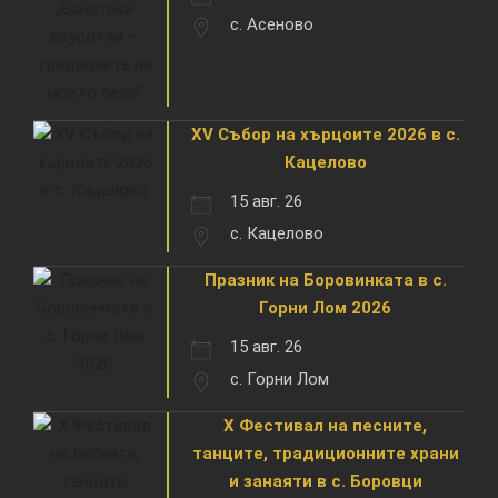
с. Асеново
XV Събор на хърцоите 2026 в с.
Кацелово
15 авг. 26
с. Кацелово
Празник на Боровинката в с.
Горни Лом 2026
15 авг. 26
с. Горни Лом
X Фестивал на песните,
танците, традиционните храни
и занаяти в с. Боровци