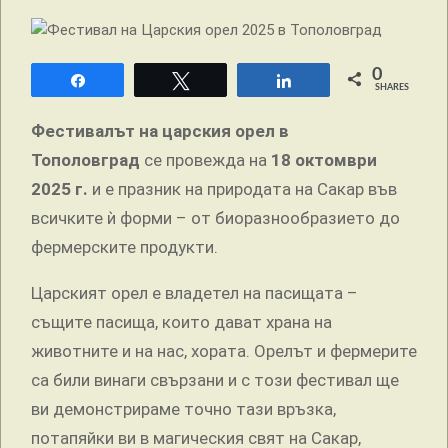
0
Share
Tweet
Share
SHARES
Фестивалът на царския орел в
Тополовград
се провежда на
18 октомври
2025 г.
и е празник на природата на Сакар във
всичките ѝ форми – от биоразнообразието до
фермерските продукти.
Царският орел е владетел на пасищата –
същите пасища, които дават храна на
животните и на нас, хората. Орелът и фермерите
са били винаги свързани и с този фестивал ще
ви демонстрираме точно тази връзка,
потапяйки ви в магическия свят на Сакар,