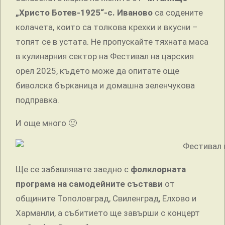
„Христо Ботев-1925“-с. Иваново
са содените
колачета, които са толкова крехки и вкусни –
топят се в устата. Не пропускайте тяхната маса
в кулинарния сектор на Фестивал на царския
орел 2025, където може да опитате още
биволска бърканица и домашна зеленчукова
подправка.
И още много 🙂
Ще се забавлявате заедно с
фолклорната
програма на самодейните състави
от
общините Тополовград, Свиленград, Елхово и
Харманли, а събитието ще завърши с концерт