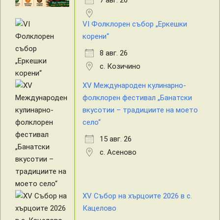
VI Фолклорен събор „Еркешки
корени“
8 авг. 26
с. Козичино
XV Международен кулинарно-
фолклорен фестивал „Банатски
вкусотии – традициите на моето
село“
15 авг. 26
с. Асеново
XV Събор на хърцоите 2026 в с.
Кацелово