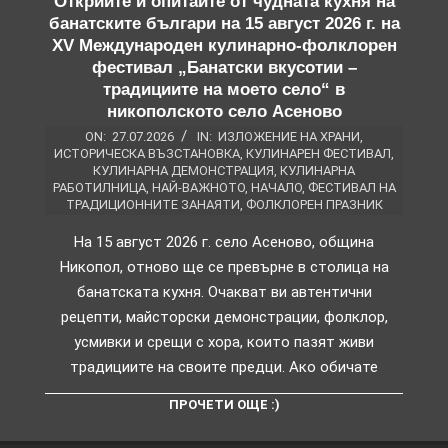
Открийте и опитайте от чудната кухня на
банатските българи на 15 август 2026 г. на
XV Международен кулинарно-фолклорен
фестивал „Банатски вкусотии –
традициите на моето село“ в
никополското село Асеново
ON:
27.07.2026
IN:
ИЗЛОЖЕНИЕ НА ХРАНИ
,
ИСТОРИЧЕСКА ВЪЗСТАНОВКА
,
КУЛИНАРЕН ФЕСТИВАЛ
,
КУЛИНАРНА ДЕМОНСТРАЦИЯ
,
КУЛИНАРНА
РАБОТИЛНИЦА
,
НАЙ-ВАЖНОТО
,
НАЧАЛО
,
ФЕСТИВАЛ НА
ТРАДИЦИОННИТЕ ЗАНАЯТИ
,
ФОЛКЛОРЕН ПРАЗНИК
На 15 август 2026 г. село Асеново, община
Никопол, отново ще се превърне в столица на
банатската кухня. Очакват ви автентични
рецепти, майсторски демонстрации, фолклор,
усмивки и срещи с хора, които пазят живи
традициите на своите предци. Ако обичате
ПРОЧЕТИ ОЩЕ :)