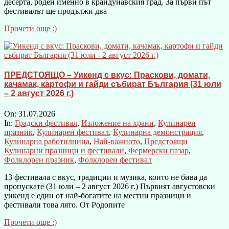
десерта, роден именно в крайдунавския град. За първи път
фестивалът ще продължи два
Прочети още :)
ПРЕДСТОЯЩО – Уикенд с вкус: Праскови, домати,
качамак, картофи и гайди събират България (31 юли
– 2 август 2026 г.)
On:
31.07.2026
In:
Градски фестивал
,
Изложение на храни
,
Кулинарен
празник
,
Кулинарен фестивал
,
Кулинарна демонстрация
,
Кулинарна работилница
,
Най-важното
,
Предстоящи
Кулинарни празници и фестивали
,
Фермерски пазар
,
Фолклорен празник
,
Фолклорен фестивал
13 фестивала с вкус, традиции и музика, които не бива да
пропускате (31 юли – 2 август 2026 г.) Първият августовски
уикенд е един от най-богатите на местни празници и
фестивали това лято. От Родопите
Прочети още :)