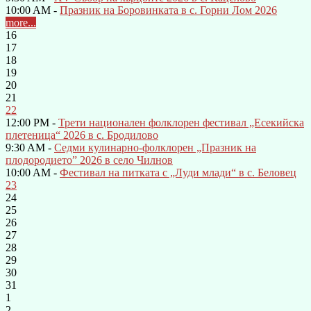
10:00 AM -
Празник на Боровинката в с. Горни Лом 2026
more...
16
17
18
19
20
21
22
12:00 PM -
Трети национален фолклорен фестивал „Есекийска
плетеница“ 2026 в с. Бродилово
9:30 AM -
Седми кулинарно-фолклорен „Празник на
плодородието” 2026 в село Чилнов
10:00 AM -
Фестивал на питката с „Луди млади“ в с. Беловец
23
24
25
26
27
28
29
30
31
1
2