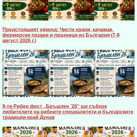
Предстоящият уикенд: Чисти храни, качамак,
фермерски пазари и празници из България (7-9
август 2026 г.)
9-ти Рибен фест „Бръшлен ’26“ ще събере
любителите на рибните специалитети и българските
традиции край Дунав