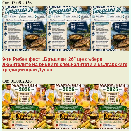
On:
07.08.2026
9-ти Рибен фест „Бръшлен ’26“ ще събере
любителите на рибните специалитети и българските
традиции край Дунав
On:
06.08.2026