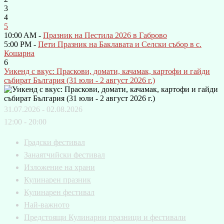
3
4
5
10:00 AM -
Празник на Пестила 2026 в Габрово
5:00 PM -
Пети Празник на Баклавата и Селски събор в с.
Кошарна
6
Уикенд с вкус: Праскови, домати, качамак, картофи и гайди
събират България (31 юли - 2 август 2026 г.)
31.07.2026 - 02.08.2026
12:00 - 20:00
Градски фестивал
Занаятчийски фестивал
Изложение на храни
Кулинарен празник
Кулинарен фестивал
Най-важното
Предстоящи Кулинарни празници и фестивали