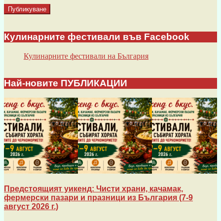
Кулинарните фестивали във Facebook
Кулинарните фестивали на България
Най-новите ПУБЛИКАЦИИ
Предстоящият уикенд: Чисти храни, качамак,
фермерски пазари и празници из България (7-9
август 2026 г.)