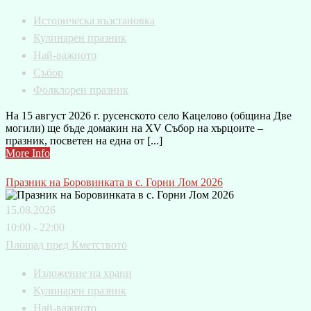
Историческа възстановка
Кулинарен празник
Най-важното
Събор
Фолклорен празник
На 15 август 2026 г. русенското село Кацелово (община Две
могили) ще бъде домакин на XV Събор на хърцоите –
празник, посветен на една от [...]
More Info
Празник на Боровинката в с. Горни Лом 2026
15.08.2026
10:00 - 22:00
Площад пред Кметството
Изложение на храни
Кулинарен празник
Най-важното