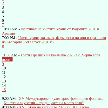
2
3
4
5
6
7
10:00 AM -
Фестивал на чистите храни от Родопите 2026 в
Ардино
7:00 PM -
Чисти храни, качамак, фермерски пазари и празници
из България (7-9 август 2026 г.)
8
+
11:30 AM -
Трети Празник на качамака 2026 в с. Черна гора
more...
9
10
11
12
13
14
15
+
9:00 AM -
XV Международен кулинарно-фолклорен фестивал
„Банатски вкусотии – традициите на моето село“
9:30 AM -
XV Събор на хърцоите 2026 в с. Кацелово