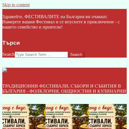
Skip to content
Click Here
Здравейте, ФЕСТИВАЛИТЕ на България ви очакват.
Намерете вашия Фестивал и се впуснете в приключение - с
вашето семейство и приятели!
Търси
Search
ФЕСТИВАЛИТЕ НА БЪЛГАРИЯ I БГ
ТРАДИЦИОННИ ФЕСТИВАЛИ, СЪБОРИ И СЪБИТИЯ В
БЪЛГАРИЯ - ФОЛКЛОРНИ, ОБЩНОСТНИ И КУЛИНАРНИ