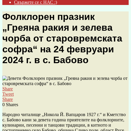
Свържете се с НАС :)
Фолклорен празник
„Греяна ракия и зелева
чорба от старовремската
софра“ на 24 февруари
2024 г. в с. Бабово
Share
Tweet
Share
0
Shares
Народно читалище „Никола Й. Вапцаров 1927 г.“ и Кметство
с. Бабово кани за девета година приятелите на фолклорните,
кулинарни, песенни и танцови традиции, в китното и
гостоприемно село Бабово, община Сливо поле, област Русе,