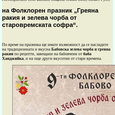
на
Фолклорен празник „Греяна
ракия и зелева чорба от
старовремската софра“
.
По време на празника ще имате възможност да се насладите
на традиционната и вкусна
Бабовска зелева чорба и греяна
ракия
по рецепти, завещани на бабовчени от
баба
Ханджийка
, и на още други вкусотии от стари времена.