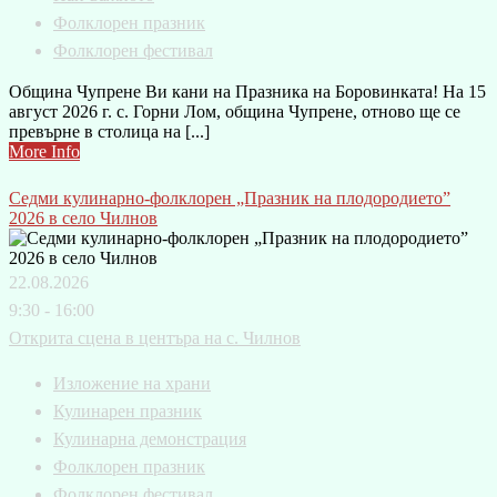
Фолклорен празник
Фолклорен фестивал
Община Чупрене Ви кани на Празника на Боровинката! На 15
август 2026 г. с. Горни Лом, община Чупрене, отново ще се
превърне в столица на [...]
More Info
Седми кулинарно-фолклорен „Празник на плодородието”
2026 в село Чилнов
22.08.2026
9:30 - 16:00
Открита сцена в центъра на с. Чилнов
Изложение на храни
Кулинарен празник
Кулинарна демонстрация
Фолклорен празник
Фолклорен фестивал