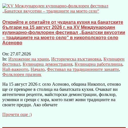
Открийте и опитайте от чудната кухня на банатските
българи на 15 август 2026 г. на XV Международен
кулинарно-фолклорен фестивал „Банатски вкусотии
– традициите на моето село“ в никополското село
Асеново
On:
27.07.2026
In:
Изложение на храни
,
Историческа възстановка
,
Кулинарен
фестивал
,
Кулинарна демонстрация
,
Кулинарна работилница
,
Най-важното
,
Начало
,
Фестивал на традиционните занаяти
,
Фолклорен празник
На 15 август 2026 г. село Асеново, община Никопол, отново
ще се превърне в столица на банатската кухня. Очакват ви
автентични рецепти, майсторски демонстрации, фолклор,
усмивки и срещи с хора, които пазят живи традициите на
своите предци. Ако обичате
Прочети още :)