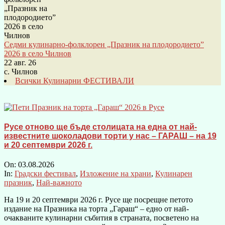
Седми кулинарно-фолклорен „Празник на плодородието”
2026 в село Чилнов
22 авг. 26
с. Чилнов
Всички Кулинарни ФЕСТИВАЛИ
Русе отново ще бъде столицата на една от най-
известните шоколадови торти у нас – ГАРАШ – на 19
и 20 септември 2026 г.
On:
03.08.2026
In:
Градски фестивал
,
Изложение на храни
,
Кулинарен
празник
,
Най-важното
На 19 и 20 септември 2026 г. Русе ще посрещне петото
издание на Празника на торта „Гараш“ – едно от най-
очакваните кулинарни събития в страната, посветено на