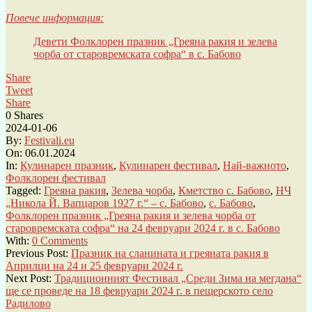
Повече информация
:
Девети Фолклорен празник „Греяна ракия и зелева
чорба от старовремската софра“ в с. Бабово
Share
Tweet
Share
0
Shares
2024-01-06
By:
Festivali.eu
On:
06.01.2024
In:
Кулинарен празник
,
Кулинарен фестивал
,
Най-важното
,
Фолклорен фестивал
Tagged:
Греяна ракия
,
Зелева чорба
,
Кметство с. Бабово
,
НЧ
„Никола Й. Вапцаров 1927 г.“ – с. Бабово
,
с. Бабово
,
Фолклорен празник „Греяна ракия и зелева чорба от
старовремската софра“ на 24 февруари 2024 г. в с. Бабово
With:
0 Comments
Previous Post:
Празник на сланината и греяната ракия в
Априлци на 24 и 25 февруари 2024 г.
Next Post:
Традиционният Фестивал „Среди Зима на мегдана“
ще се проведе на 18 февруари 2024 г. в пещерското село
Радилово