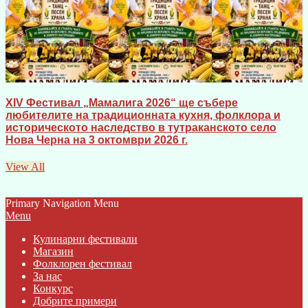
XIV Фестивал „Мамалига 2026“ ще събере
любителите на традиционната кухня, фолклора и
историческото наследство в тутраканското село
Нова Черна на 3 октомври 2026 г.
View All
Primary Navigation Menu
Menu
Кулинарни фестивали
Магазин
Фолклорен фестивал
За нас
Конкурс
Добрите примери