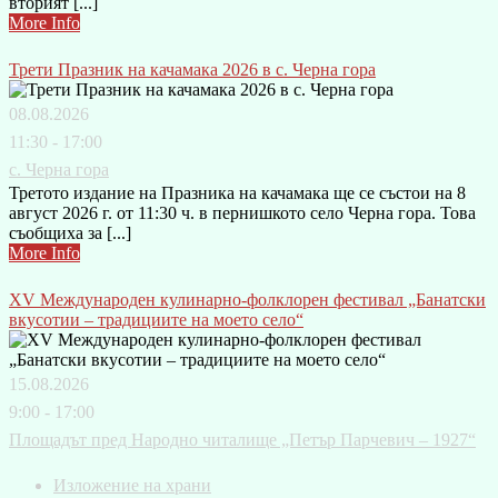
вторият [...]
More Info
Трети Празник на качамака 2026 в с. Черна гора
08.08.2026
11:30 - 17:00
с. Черна гора
Третото издание на Празника на качамака ще се състои на 8
август 2026 г. от 11:30 ч. в пернишкото село Черна гора. Това
съобщиха за [...]
More Info
XV Международен кулинарно-фолклорен фестивал „Банатски
вкусотии – традициите на моето село“
15.08.2026
9:00 - 17:00
Площадът пред Народно читалище „Петър Парчевич – 1927“
Изложение на храни