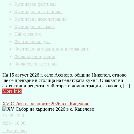
Кулинарен фестивал
Кулинарна възстановка
Кулинарна демонстрация
Кулинарна изложба
Най-важното
Фестивал на духа
Фестивал на традиционните занаяти
Фолклорен празник
Фолклорен фестивал
На 15 август 2026 г. село Асеново, община Никопол, отново
ще се превърне в столица на банатската кухня. Очакват ви
автентични рецепти, майсторски демонстрации, фолклор, [...]
More Info
XV Събор на хърцоите 2026 в с. Кацелово
15.08.2026
9:30 - 18:00
с. Кацелово