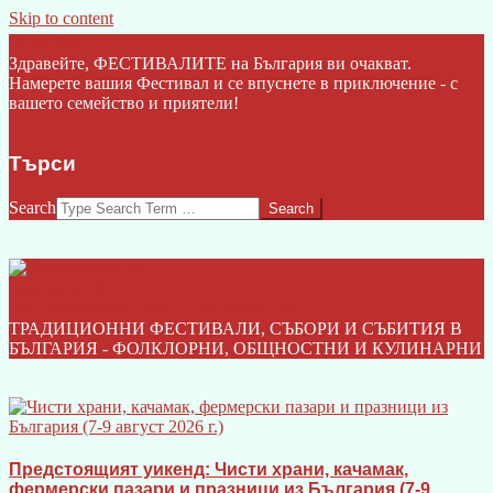
Skip to content
Click Here
Здравейте, ФЕСТИВАЛИТЕ на България ви очакват.
Намерете вашия Фестивал и се впуснете в приключение - с
вашето семейство и приятели!
Търси
Search
ФЕСТИВАЛИТЕ НА БЪЛГАРИЯ I БГ
ТРАДИЦИОННИ ФЕСТИВАЛИ, СЪБОРИ И СЪБИТИЯ В
БЪЛГАРИЯ - ФОЛКЛОРНИ, ОБЩНОСТНИ И КУЛИНАРНИ
Предстоящият уикенд: Чисти храни, качамак,
фермерски пазари и празници из България (7-9