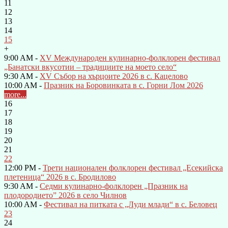
11
12
13
14
15
+
9:00 AM -
XV Международен кулинарно-фолклорен фестивал
„Банатски вкусотии – традициите на моето село“
9:30 AM -
XV Събор на хърцоите 2026 в с. Кацелово
10:00 AM -
Празник на Боровинката в с. Горни Лом 2026
more...
16
17
18
19
20
21
22
12:00 PM -
Трети национален фолклорен фестивал „Есекийска
плетеница“ 2026 в с. Бродилово
9:30 AM -
Седми кулинарно-фолклорен „Празник на
плодородието” 2026 в село Чилнов
10:00 AM -
Фестивал на питката с „Луди млади“ в с. Беловец
23
24