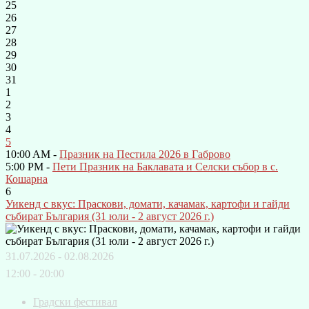
25
26
27
28
29
30
31
1
2
3
4
5
10:00 AM -
Празник на Пестила 2026 в Габрово
5:00 PM -
Пети Празник на Баклавата и Селски събор в с.
Кошарна
6
Уикенд с вкус: Праскови, домати, качамак, картофи и гайди
събират България (31 юли - 2 август 2026 г.)
31.07.2026 - 02.08.2026
12:00 - 20:00
Градски фестивал