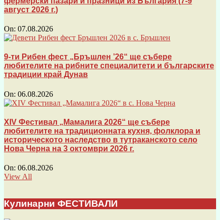
фермерски пазари и празници из България (7-9
август 2026 г.)
On:
07.08.2026
9-ти Рибен фест „Бръшлен ’26“ ще събере
любителите на рибните специалитети и българските
традиции край Дунав
On:
06.08.2026
XIV Фестивал „Мамалига 2026“ ще събере
любителите на традиционната кухня, фолклора и
историческото наследство в тутраканското село
Нова Черна на 3 октомври 2026 г.
On:
06.08.2026
View All
Кулинарни ФЕСТИВАЛИ