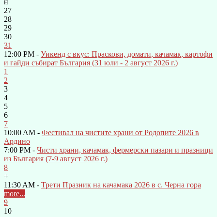
н
27
28
29
30
31
12:00 PM -
Уикенд с вкус: Праскови, домати, качамак, картофи
и гайди събират България (31 юли - 2 август 2026 г.)
1
2
3
4
5
6
7
10:00 AM -
Фестивал на чистите храни от Родопите 2026 в
Ардино
7:00 PM -
Чисти храни, качамак, фермерски пазари и празници
из България (7-9 август 2026 г.)
8
+
11:30 AM -
Трети Празник на качамака 2026 в с. Черна гора
more...
9
10