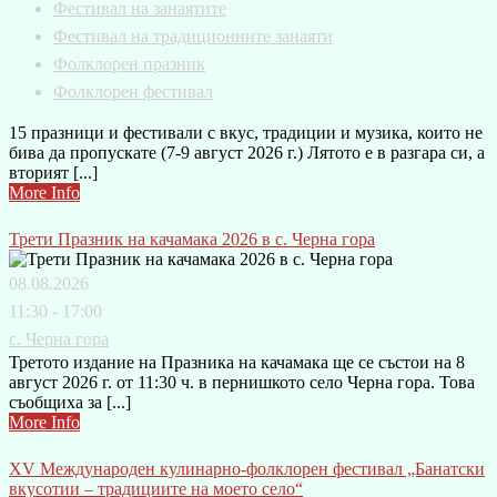
Фестивал на занаятите
Фестивал на традиционните занаяти
Фолклорен празник
Фолклорен фестивал
15 празници и фестивали с вкус, традиции и музика, които не
бива да пропускате (7-9 август 2026 г.) Лятото е в разгара си, а
вторият [...]
More Info
Трети Празник на качамака 2026 в с. Черна гора
08.08.2026
11:30 - 17:00
с. Черна гора
Третото издание на Празника на качамака ще се състои на 8
август 2026 г. от 11:30 ч. в пернишкото село Черна гора. Това
съобщиха за [...]
More Info
XV Международен кулинарно-фолклорен фестивал „Банатски
вкусотии – традициите на моето село“