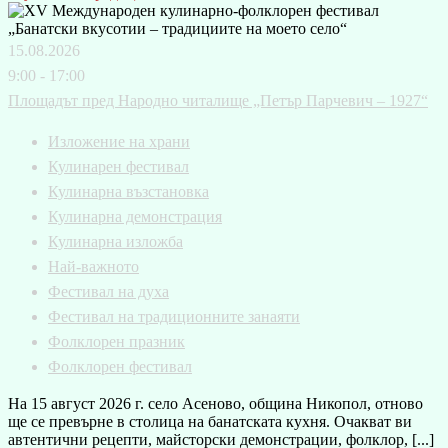
15.08.2026
9:00 - 17:00
Площадът пред Народно читалище „Петър Парчевич – 1927“
Изложение на храни
Кулинарен фестивал
Кулинарна възстановка
Кулинарна демонстрация
Кулинарна изложба
Най-важното
Фестивал на духа
Фестивал на традиционните занаяти
Фолклорен празник
Фолклорен фестивал
На 15 август 2026 г. село Асеново, община Никопол, отново
ще се превърне в столица на банатската кухня. Очакват ви
автентични рецепти, майсторски демонстрации, фолклор, [...]