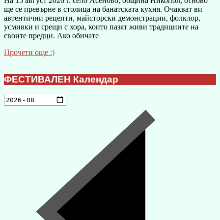
На 15 август 2026 г. село Асеново, община Никопол, отново
ще се превърне в столица на банатската кухня. Очакват ви
автентични рецепти, майсторски демонстрации, фолклор,
усмивки и срещи с хора, които пазят живи традициите на
своите предци. Ако обичате
Прочети още :)
ФЕСТИВАЛЕН Календар