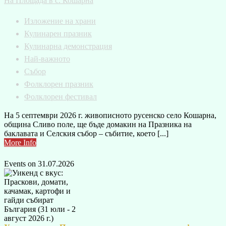
На Площада в с. Кошарна
Изложение на храни
Кулинарен празник
Кулинарна демонстрация
Най-важното
Събор
Фолклорен празник
Фолклорен фестивал
На 5 септември 2026 г. живописното русенско село Кошарна,
община Сливо поле, ще бъде домакин на Празника на
баклавата и Селския събор – събитие, което [...]
More Info
Events on 31.07.2026