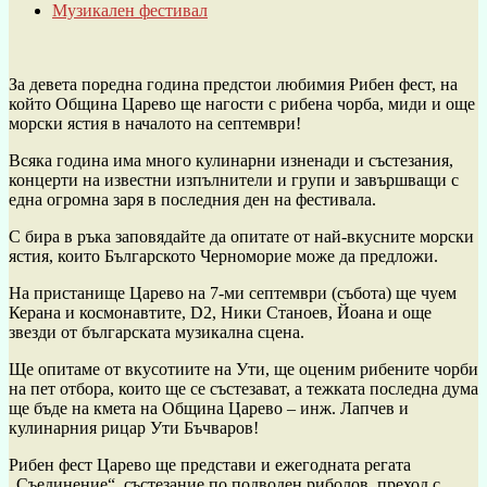
Музикален фестивал
За девета поредна година предстои любимия Рибен фест, на
който Община Царево ще нагости с рибена чорба, миди и още
морски ястия в началото на септември!
Всяка година има много кулинарни изненади и състезания,
концерти на известни изпълнители и групи и завършващи с
една огромна заря в последния ден на фестивала.
С бира в ръка заповядайте да опитате от най-вкусните морски
ястия, които Българското Черноморие може да предложи.
На пристанище Царево на 7-ми септември (събота) ще чуем
Керана и космонавтите, D2, Ники Станоев, Йоана и още
звезди от българската музикална сцена.
Ще опитаме от вкусотиите на Ути, ще оценим рибените чорби
на пет отбора, които ще се състезават, а тежката последна дума
ще бъде на кмета на Община Царево – инж. Лапчев и
кулинарния рицар Ути Бъчваров!
Рибен фест Царево ще представи и ежегодната регата
„Съединение“, състезание по подводен риболов, преход с