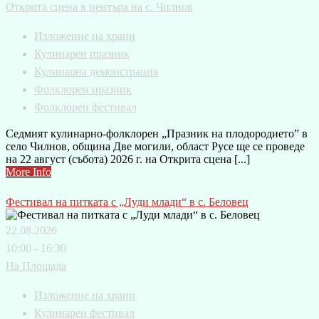
Открита сцена в центъра на с. Чилнов
Изложение на храни
Кулинарен празник
Кулинарна демонстрация
Фолклорен празник
Фолклорен фестивал
Седмият кулинарно-фолклорен „Празник на плодородието” в
село Чилнов, община Две могили, област Русе ще се проведе
на 22 август (събота) 2026 г. на Открита сцена [...]
More Info
Фестивал на питката с „Луди млади“ в с. Беловец
22.08.2026
10:00 - 16:30
На Площада
Изложение на храни
Кулинарен фестивал