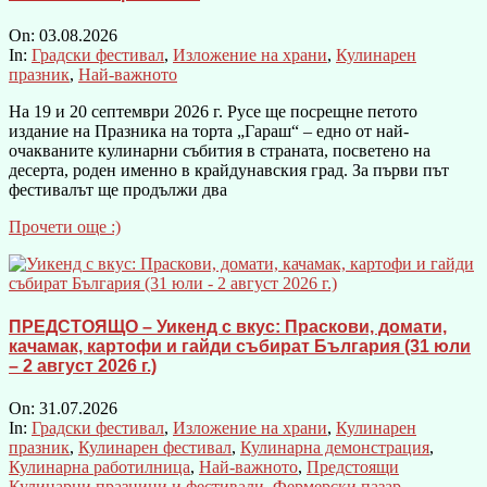
On:
03.08.2026
In:
Градски фестивал
,
Изложение на храни
,
Кулинарен
празник
,
Най-важното
На 19 и 20 септември 2026 г. Русе ще посрещне петото
издание на Празника на торта „Гараш“ – едно от най-
очакваните кулинарни събития в страната, посветено на
десерта, роден именно в крайдунавския град. За първи път
фестивалът ще продължи два
Прочети още :)
ПРЕДСТОЯЩО – Уикенд с вкус: Праскови, домати,
качамак, картофи и гайди събират България (31 юли
– 2 август 2026 г.)
On:
31.07.2026
In:
Градски фестивал
,
Изложение на храни
,
Кулинарен
празник
,
Кулинарен фестивал
,
Кулинарна демонстрация
,
Кулинарна работилница
,
Най-важното
,
Предстоящи
Кулинарни празници и фестивали
,
Фермерски пазар
,