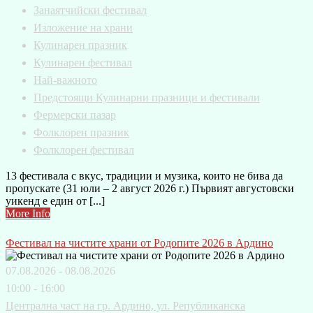
Занаятчийски фестивал
Изложение на храни
Кулинарен празник
Кулинарен фестивал
Най-важното
Предстоящи Кулинарни празници и фестивали
Фермерски пазар
Фолклорен празник
Фолклорен фестивал
13 фестивала с вкус, традиции и музика, които не бива да
пропускате (31 юли – 2 август 2026 г.) Първият августовски
уикенд е един от [...]
More Info
Фестивал на чистите храни от Родопите 2026 в Ардино
07.08.2026 - 08.08.2026
10:00 - 16:00
Централна част на гр. Ардино, ул. Републиканска