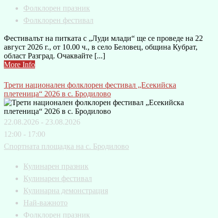
Фолклорен празник
Фолклорен фестивал
Фестивалът на питката с „Луди млади“ ще се проведе на 22
август 2026 г., от 10.00 ч., в село Беловец, община Кубрат,
област Разград. Очаквайте [...]
More Info
Трети национален фолклорен фестивал „Есекийска
плетеница“ 2026 в с. Бродилово
22.08.2026 - 23.08.2026
12:00 - 17:00
Спортната площадка на с. Бродилово
Кулинарен празник
Кулинарен фестивал
Кулинарна демонстрация
Най-важното
Фолклорен празник