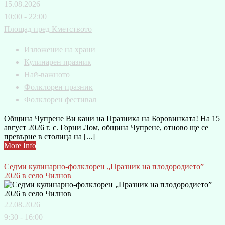
15.08.2026
10:00 - 22:00
Площад пред Кметството
Изложение на храни
Кулинарен празник
Най-важното
Фолклорен празник
Фолклорен фестивал
Община Чупрене Ви кани на Празника на Боровинката! На 15
август 2026 г. с. Горни Лом, община Чупрене, отново ще се
превърне в столица на [...]
More Info
Седми кулинарно-фолклорен „Празник на плодородието”
2026 в село Чилнов
22.08.2026
9:30 - 16:00