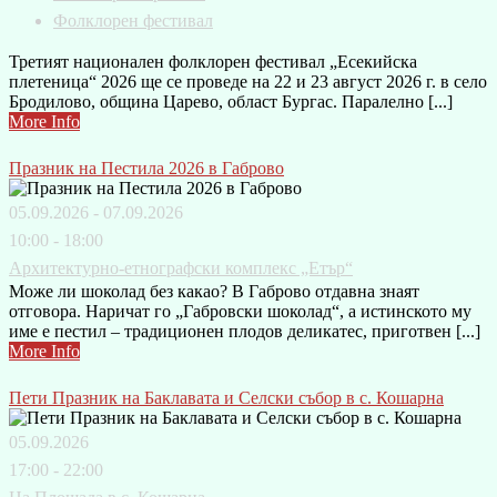
Фолклорен фестивал
Третият национален фолклорен фестивал „Есекийска
плетеница“ 2026 ще се проведе на 22 и 23 август 2026 г. в село
Бродилово, община Царево, област Бургас. Паралелно [...]
More Info
Празник на Пестила 2026 в Габрово
05.09.2026 - 07.09.2026
10:00 - 18:00
Архитектурно-етнографски комплекс „Етър“
Може ли шоколад без какао? В Габрово отдавна знаят
отговора. Наричат го „Габровски шоколад“, а истинското му
име е пестил – традиционен плодов деликатес, приготвен [...]
More Info
Пети Празник на Баклавата и Селски събор в с. Кошарна
05.09.2026
17:00 - 22:00