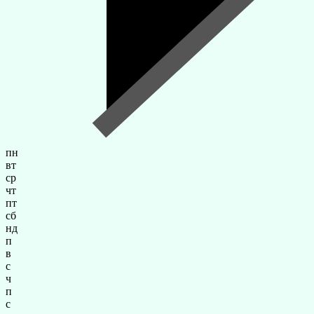
пн
вт
ср
чт
пт
сб
нд
п
в
с
ч
п
с