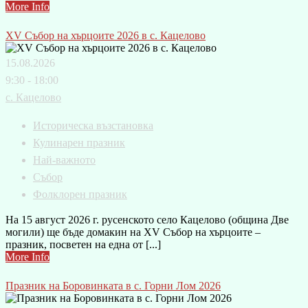
More Info
XV Събор на хърцоите 2026 в с. Кацелово
15.08.2026
9:30 - 18:00
с. Кацелово
Историческа възстановка
Кулинарен празник
Най-важното
Събор
Фолклорен празник
На 15 август 2026 г. русенското село Кацелово (община Две
могили) ще бъде домакин на XV Събор на хърцоите –
празник, посветен на една от [...]
More Info
Празник на Боровинката в с. Горни Лом 2026