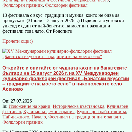
Фолклорен празник
,
Фолклорен фестивал
13 фестивала с вкус, традиции и музика, които не бива да
пропускате (31 юли – 2 август 2026 г.) Първият августовски
уикенд е един от най-богатите на местни празници и
фестивали това лято. От Родопите
Прочети още :)
Открийте и опитайте от чудната кухня на банатските
българи на 15 август 2026 г. на XV Международен
кулинарно-фолклорен фестивал „Банатски вкусотии
– традициите на моето село“ в никополското село
Асеново
On:
27.07.2026
In:
Изложение на храни
,
Историческа възстановка
,
Кулинарен
фестивал
,
Кулинарна демонстрация
,
Кулинарна работилница
,
Най-важното
,
Начало
,
Фестивал на традиционните занаяти
,
Фолклорен празник